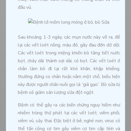
đầu vú.
Sau khoảng 1-3 ngày, các mụn nước này vỡ ra, để
lại các vết loét nông, màu đỏ, gây đau đớn dữ dội.
Các vết loét trong miệng khiến bò tăng tiết nước
bọt, chảy dãi thành sợi dài, có bọt. Các vết loét ở
chân làm bò đi lại rất khó khăn, khập khiễng,
thường đứng co chân hoặc nằm một chỗ, biểu hiện
này được người chăn nuôi gọi là “giã gạo”. Bò sữa bị
bệnh sẽ giảm sản lượng sữa đột ngột.
Bệnh có thể gây ra các biến chứng nguy hiểm như
nhiễm trùng thứ phát tại các vết loét, viêm phổi,
viêm vú, sảy thai. Đặc biệt ở bê, nghé non, virus có
thể tấn công cơ tim gây viêm cơ tim cấp tính và