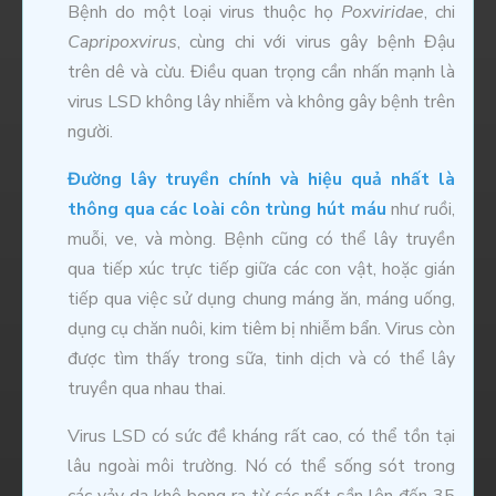
Bệnh do một loại virus thuộc họ
Poxviridae
, chi
Capripoxvirus
, cùng chi với virus gây bệnh Đậu
trên dê và cừu. Điều quan trọng cần nhấn mạnh là
virus LSD không lây nhiễm và không gây bệnh trên
người.
Đường lây truyền chính và hiệu quả nhất là
thông qua các loài côn trùng hút máu
như ruồi,
muỗi, ve, và mòng. Bệnh cũng có thể lây truyền
qua tiếp xúc trực tiếp giữa các con vật, hoặc gián
tiếp qua việc sử dụng chung máng ăn, máng uống,
dụng cụ chăn nuôi, kim tiêm bị nhiễm bẩn. Virus còn
được tìm thấy trong sữa, tinh dịch và có thể lây
truyền qua nhau thai.
Virus LSD có sức đề kháng rất cao, có thể tồn tại
lâu ngoài môi trường. Nó có thể sống sót trong
các vảy da khô bong ra từ các nốt sần lên đến 35