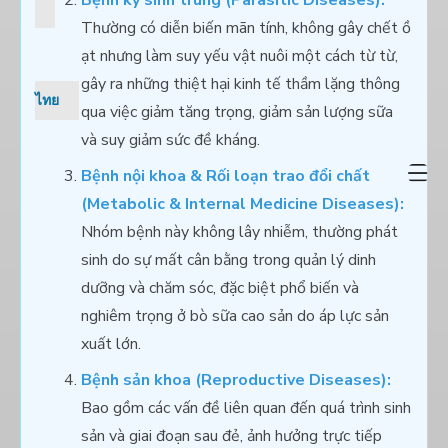
Bệnh ký sinh trùng (Parasitic Diseases):
Thường có diễn biến mãn tính, không gây chết ồ
ạt nhưng làm suy yếu vật nuôi một cách từ từ,
gây ra những thiệt hại kinh tế thầm lặng thông
ไทย
qua việc giảm tăng trọng, giảm sản lượng sữa
và suy giảm sức đề kháng.
Bệnh nội khoa & Rối loạn trao đổi chất
(Metabolic & Internal Medicine Diseases):
Nhóm bệnh này không lây nhiễm, thường phát
sinh do sự mất cân bằng trong quản lý dinh
dưỡng và chăm sóc, đặc biệt phổ biến và
nghiêm trọng ở bò sữa cao sản do áp lực sản
xuất lớn.
Bệnh sản khoa (Reproductive Diseases):
Bao gồm các vấn đề liên quan đến quá trình sinh
sản và giai đoạn sau đẻ, ảnh hưởng trực tiếp