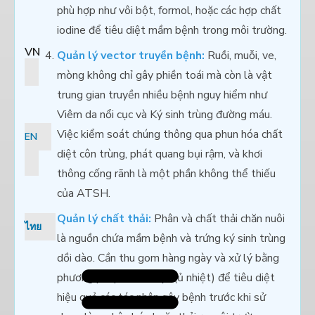
phù hợp như vôi bột, formol, hoặc các hợp chất
iodine để tiêu diệt mầm bệnh trong môi trường.
VN
Quản lý vector truyền bệnh:
Ruồi, muỗi, ve,
mòng không chỉ gây phiền toái mà còn là vật
trung gian truyền nhiều bệnh nguy hiểm như
Viêm da nổi cục và Ký sinh trùng đường máu.
Việc kiểm soát chúng thông qua phun hóa chất
EN
diệt côn trùng, phát quang bụi rậm, và khơi
thông cống rãnh là một phần không thể thiếu
của ATSH.
Quản lý chất thải:
Phân và chất thải chăn nuôi
ไทย
là nguồn chứa mầm bệnh và trứng ký sinh trùng
dồi dào. Cần thu gom hàng ngày và xử lý bằng
phương pháp ủ sinh học (ủ nhiệt) để tiêu diệt
hiệu quả các tác nhân gây bệnh trước khi sử