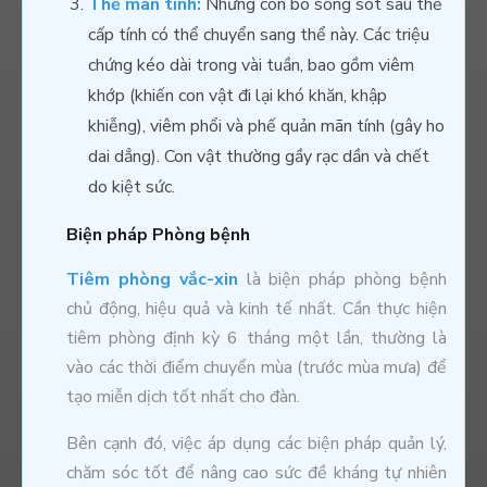
Thể mãn tính:
Những con bò sống sót sau thể
cấp tính có thể chuyển sang thể này. Các triệu
chứng kéo dài trong vài tuần, bao gồm viêm
khớp (khiến con vật đi lại khó khăn, khập
khiễng), viêm phổi và phế quản mãn tính (gây ho
dai dẳng). Con vật thường gầy rạc dần và chết
do kiệt sức.
Biện pháp Phòng bệnh
Tiêm phòng vắc-xin
là biện pháp phòng bệnh
chủ động, hiệu quả và kinh tế nhất. Cần thực hiện
tiêm phòng định kỳ 6 tháng một lần, thường là
vào các thời điểm chuyển mùa (trước mùa mưa) để
tạo miễn dịch tốt nhất cho đàn.
Bên cạnh đó, việc áp dụng các biện pháp quản lý,
chăm sóc tốt để nâng cao sức đề kháng tự nhiên