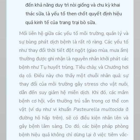
đến khả năng duy trì nòi giống và chu kỳ khai
thác sữa, là yếu tố then chốt quyết định hiệu
quả kinh tế của trang trại bò sữa.
Mối liên hệ giữa các yếu tố môi trường, quản lý và
sự bùng phát dịch bệnh là rất rõ ràng. Các yếu tố
như thay đổi thời tiết đột ngột (giao mùa, mưa ẩm)
thường được ghi nhận là nguyên nhân khởi phát các
bệnh như Tụ huyết trùng, Tiêu chảy, và Chướng hơi
dạ cỏ. Điều này cho thấy một chuỗi nhân quả: sự
thay đổi của môi trường gây stress cho vật nuôi,
dẫn đến suy giảm hệ miễn dịch. Khi đó, các mầm
bệnh cơ hội, vốn thường trú sẵn trong cơ thể con
vật (ví dụ như vi khuẩn
Pasteurella multocida
ở
đường hô hấp trên), sẽ có điều kiện nhân lên và
gây bệnh lâm sàng. Do đó, các biện pháp phòng
bệnh hiệu quả không chỉ dừng lại ở việc tiêm vắc-