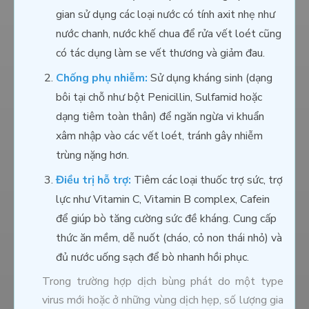
gian sử dụng các loại nước có tính axit nhẹ như
nước chanh, nước khế chua để rửa vết loét cũng
có tác dụng làm se vết thương và giảm đau.
Chống phụ nhiễm:
Sử dụng kháng sinh (dạng
bôi tại chỗ như bột Penicillin, Sulfamid hoặc
dạng tiêm toàn thân) để ngăn ngừa vi khuẩn
xâm nhập vào các vết loét, tránh gây nhiễm
trùng nặng hơn.
Điều trị hỗ trợ:
Tiêm các loại thuốc trợ sức, trợ
lực như Vitamin C, Vitamin B complex, Cafein
để giúp bò tăng cường sức đề kháng. Cung cấp
thức ăn mềm, dễ nuốt (cháo, cỏ non thái nhỏ) và
đủ nước uống sạch để bò nhanh hồi phục.
Trong trường hợp dịch bùng phát do một type
virus mới hoặc ở những vùng dịch hẹp, số lượng gia