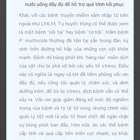
nước uống đầy đủ để hỗ trợ quá trình hồi phục.
Khác với các bệnh truyền nhiễm xâm nhập từ bên
ngoài như LMLM, Tụ huyết trùng có thể được xem
là một bệnh “nội tại” hay bệnh “cơ hội”. Mầm bệnh
P. multocida
thường đã tồn tại sẵn trong đàn, ký
sinh trên đường hô hấp của những con vật khỏe
mạnh. Bệnh chỉ bùng phát khi “hàng rào” miễn dịch
của vật chủ bị phá vỡ bởi các yếu tố stress. Điều
này có nghĩa là, ngay cả khi đã tiêm phòng vắc-xin
đầy đủ, nếu công tác quản lý, chăm sóc, và dinh
dưỡng kém, để bò bị stress, dịch bệnh vẫn có thể
xảy ra. Vắc-xin giúp giảm đáng kể mức độ nghiêm
trọng của bệnh và tỷ lệ tử vong, nhưng chính việc
quản lý tốt mới là yếu tố then chốt để ngăn chặn
sự bùng phát ban đầu. Hơn nữa, do các thể bệnh
cấp tính và quá cấp tiến triển cực nhanh, sự khác