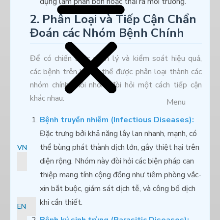
dụng làm phân bón hoặc thải ra môi trường.
2. Phân Loại và Tiếp Cận Chẩn
Đoán các Nhóm Bệnh Chính
Để có chiến lược quản lý và kiểm soát hiệu quả,
các bệnh trên bò có thể được phân loại thành các
nhóm chính, mỗi nhóm đòi hỏi một cách tiếp cận
khác nhau:
Menu
Bệnh truyền nhiễm (Infectious Diseases):
Đặc trưng bởi khả năng lây lan nhanh, mạnh, có
thể bùng phát thành dịch lớn, gây thiệt hại trên
VN
diện rộng. Nhóm này đòi hỏi các biện pháp can
thiệp mang tính cộng đồng như tiêm phòng vắc-
xin bắt buộc, giám sát dịch tễ, và công bố dịch
khi cần thiết.
EN