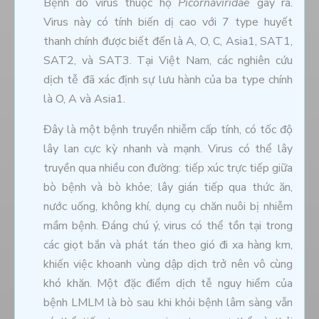
Bệnh do virus thuộc họ
Picornaviridae
gây ra.
Virus này có tính biến dị cao với 7 type huyết
thanh chính được biết đến là A, O, C, Asia1, SAT1,
SAT2, và SAT3. Tại Việt Nam, các nghiên cứu
dịch tễ đã xác định sự lưu hành của ba type chính
là O, A và Asia1.
Đây là một bệnh truyền nhiễm cấp tính, có tốc độ
lây lan cực kỳ nhanh và mạnh. Virus có thể lây
truyền qua nhiều con đường: tiếp xúc trực tiếp giữa
bò bệnh và bò khỏe; lây gián tiếp qua thức ăn,
nước uống, không khí, dụng cụ chăn nuôi bị nhiễm
mầm bệnh. Đáng chú ý, virus có thể tồn tại trong
các giọt bắn và phát tán theo gió đi xa hàng km,
khiến việc khoanh vùng dập dịch trở nên vô cùng
khó khăn. Một đặc điểm dịch tễ nguy hiểm của
bệnh LMLM là bò sau khi khỏi bệnh lâm sàng vẫn