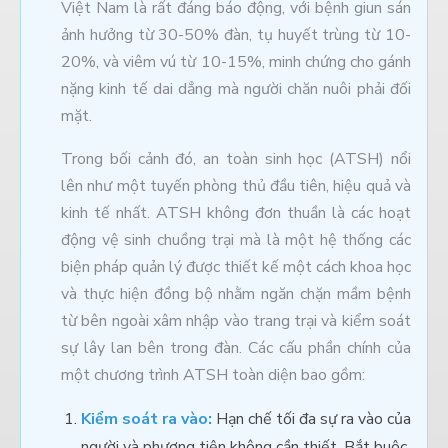
Việt Nam là rất đáng báo động, với bệnh giun sán
ảnh hưởng từ 30-50% đàn, tụ huyết trùng từ 10-
20%, và viêm vú từ 10-15%, minh chứng cho gánh
nặng kinh tế dai dẳng mà người chăn nuôi phải đối
mặt.
Trong bối cảnh đó, an toàn sinh học (ATSH) nổi
lên như một tuyến phòng thủ đầu tiên, hiệu quả và
kinh tế nhất. ATSH không đơn thuần là các hoạt
động vệ sinh chuồng trại mà là một hệ thống các
biện pháp quản lý được thiết kế một cách khoa học
và thực hiện đồng bộ nhằm ngăn chặn mầm bệnh
từ bên ngoài xâm nhập vào trang trại và kiểm soát
sự lây lan bên trong đàn. Các cấu phần chính của
một chương trình ATSH toàn diện bao gồm:
Kiểm soát ra vào:
Hạn chế tối đa sự ra vào của
người và phương tiện không cần thiết. Bắt buộc