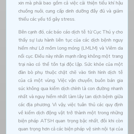
xin mà phải bao gồm cả việc cải thiện tiểu khí hậu
chuồng nuôi, cung cấp dinh dưỡng đầy đủ và giảm
thiểu các yếu tố gây stress.
Bên cạnh đó, các báo cáo dịch tễ từ Cục Thú y cho
thấy sự lưu hành liên tục của các dịch bệnh nguy
hiểm như Lở mồm long móng (LMLM) và Viêm da
nổi cục. Điều này nhấn mạnh rằng không một trang
trại nào có thể tồn tại độc lập. Sức khỏe của một
đàn bò phụ thuộc chặt chẽ vào tình hình dịch tễ
của cả một vùng. Việc vận chuyển, buôn bán gia
súc không qua kiểm dịch chính là con đường nhanh
nhất và nguy hiểm nhất làm lây lan dịch bệnh giữa
các địa phương. Vì vậy, việc tuân thủ các quy định
về kiểm dịch động vật trở thành một trong những
biện pháp ATSH quan trọng bậc nhất, đôi khi còn
quan trọng hơn cả các biện pháp vệ sinh nội tại của