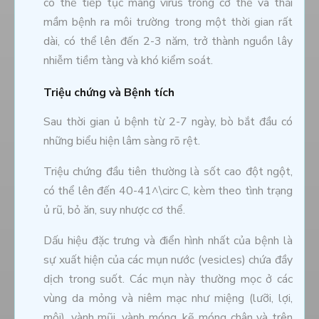
có thể tiếp tục mang virus trong cơ thể và thải
mầm bệnh ra môi trường trong một thời gian rất
dài, có thể lên đến 2-3 năm, trở thành nguồn lây
nhiễm tiềm tàng và khó kiểm soát.
Triệu chứng và Bệnh tích
Sau thời gian ủ bệnh từ 2-7 ngày, bò bắt đầu có
những biểu hiện lâm sàng rõ rệt.
Triệu chứng đầu tiên thường là sốt cao đột ngột,
có thể lên đến 40-41^\circ C, kèm theo tình trạng
ủ rũ, bỏ ăn, suy nhược cơ thể.
Dấu hiệu đặc trưng và điển hình nhất của bệnh là
sự xuất hiện của các mụn nước (vesicles) chứa đầy
dịch trong suốt. Các mụn này thường mọc ở các
vùng da mỏng và niêm mạc như miệng (lưỡi, lợi,
môi), vành mũi, vành móng, kẽ móng chân và trên