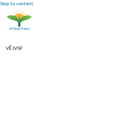
Skip to content
VỀ JVSF
•
•
TRANG CHỦ
CHĂN NUÔI BÒ
TỔNG HỢP CÁC
BỆNH TRÊN BÒ VÀ BÒ SỮA: NGUYÊN NHÂN, PHÒNG &
TRỊ
TIN TỨC