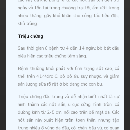
ngày và tồn tại trong chuồng trại tối, ẩm ướt trong
nhiều tháng, gây khó khăn cho công tác tiêu độc,
khử trùng.
Triệu chứng
Sau thời gian ủ bệnh từ 4 đến 14 ngày, bò bắt đầu
biểu hiện các triệu chứng lâm sàng.
Bệnh thường khởi phát với tình trạng sốt cao, có
thể trên 41^\circ C, bò bỏ ăn, suy nhược, và giảm
sản lượng sữa rõ rệt ở bò đang cho con bú.
Triệu chứng đặc trưng và dễ nhận biết nhất là sự
hình thành các nốt sần, u cục cứng, hình tròn, có
đường kính từ 2-5 cm, nổi cao trên bề mặt da. Các
nốt sần này xuất hiện trên toàn thân, nhưng tập
trung nhiều ở vùng da đầu, cổ, chân, bầu vú, cơ quan