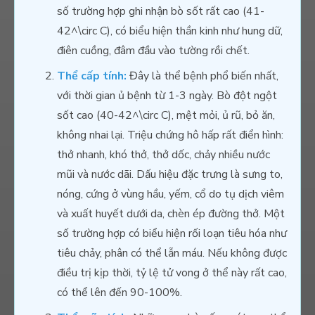
số trường hợp ghi nhận bò sốt rất cao (41-
42^\circ C), có biểu hiện thần kinh như hung dữ,
điên cuồng, đâm đầu vào tường rồi chết.
Thể cấp tính:
Đây là thể bệnh phổ biến nhất,
với thời gian ủ bệnh từ 1-3 ngày. Bò đột ngột
sốt cao (40-42^\circ C), mệt mỏi, ủ rũ, bỏ ăn,
không nhai lại. Triệu chứng hô hấp rất điển hình:
thở nhanh, khó thở, thở dốc, chảy nhiều nước
mũi và nước dãi. Dấu hiệu đặc trưng là sưng to,
nóng, cứng ở vùng hầu, yếm, cổ do tụ dịch viêm
và xuất huyết dưới da, chèn ép đường thở. Một
số trường hợp có biểu hiện rối loạn tiêu hóa như
tiêu chảy, phân có thể lẫn máu. Nếu không được
điều trị kịp thời, tỷ lệ tử vong ở thể này rất cao,
có thể lên đến 90-100%.