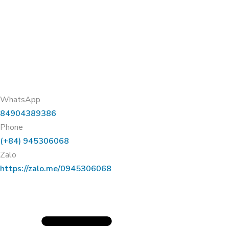
WhatsApp
84904389386
Phone
(+84) 945306068
Zalo
https://zalo.me/0945306068