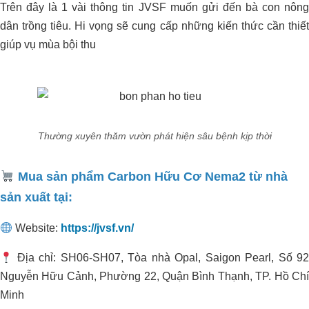
Trên đây là 1 vài thông tin JVSF muốn gửi đến bà con nông
dân trồng tiêu. Hi vọng sẽ cung cấp những kiến thức cần thiết
giúp vụ mùa bội thu
Thường xuyên thăm vườn phát hiện sâu bệnh kịp thời
Mua sản phẩm Carbon Hữu Cơ Nema2 từ nhà
sản xuất tại:
Website:
https://jvsf.vn/
Địa chỉ: SH06-SH07, Tòa nhà Opal, Saigon Pearl, Số 92
Nguyễn Hữu Cảnh, Phường 22, Quận Bình Thạnh, TP. Hồ Chí
Giải Pháp Organic Carbon Cho Khu
Xử Lý Nước Thải _Nhà Máy Chế Biến
Minh