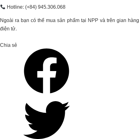
Sữa, Trường Thọ – Thủ Đức – TP. Hồ
Hotline: (+84) 945.306.068
Chí Minh
Ngoài ra bạn có thể mua sản phẩm tại NPP và trên gian hàng
điện tử.
Chia sẻ
HOA NẮNG FARM THÀNH CÔNG
TĂNG HƠN 20% NĂNG SUẤT LÚA
ST25 VỚI ORGANIC CARBON