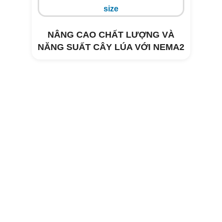
NÂNG CAO CHẤT LƯỢNG VÀ
NĂNG SUẤT CÂY LÚA VỚI NEMA2
Xử lý môi trường trang trại heo Tây
Hòa- Phú Yên