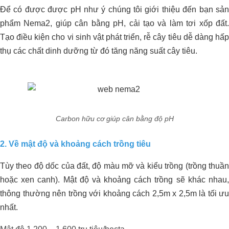
Để có được được pH như ý chúng tôi giới thiệu đến bạn sản
Cải Thiện Vườn Sầu Riêng Nhiễm
phẩm Nema2, giúp cân bằng pH, cải tạo và làm tơi xốp đất.
Phèn Tại Cái Bè, Tiền Giang: Kinh
Tạo điều kiện cho vi sinh vật phát triển, rễ cây tiêu dễ dàng hấp
Nghiệm Từ Anh Xuân và Giải Pháp
thụ các chất dinh dưỡng từ đó tăng năng suất cây tiêu.
Organic Carbon NEMA2
Carbon hữu cơ giúp cân bằng độ pH
2. Về mật độ và khoảng cách trồng tiêu
Dự án xử lý môi trường trang trại heo
Tùy theo độ dốc của đất, độ màu mỡ và kiểu trồng (trồng thuần
Anh Hỷ_Tây Ninh
hoặc xen canh). Mật độ và khoảng cách trồng sẽ khác nhau,
thông thường nên trồng với khoảng cách 2,5m x 2,5m là tối ưu
nhất.