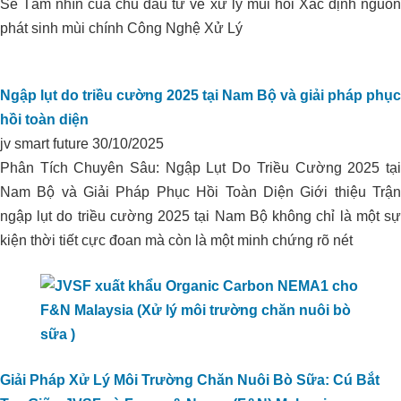
Sê Tầm nhìn của chủ đầu tư về xử lý mùi hôi Xác định nguồn
HẠ PHÈN DÙNG ORGANIC
phát sinh mùi chính Công Nghệ Xử Lý
CARBON CHO VÙNG CHUYÊN
CANH HỮU CƠ TẠI THẠNH HÓA,
LONG AN
Ngập lụt do triều cường 2025 tại Nam Bộ và giải pháp phục
hồi toàn diện
jv smart future
30/10/2025
Phân Tích Chuyên Sâu: Ngập Lụt Do Triều Cường 2025 tại
Nam Bộ và Giải Pháp Phục Hồi Toàn Diện Giới thiệu Trận
ngập lụt do triều cường 2025 tại Nam Bộ không chỉ là một sự
kiện thời tiết cực đoan mà còn là một minh chứng rõ nét
Giải Pháp Xử Lý Môi Trường Chăn Nuôi Bò Sữa: Cú Bắt
Xử lý môi trường trại heo I.D.P_Phú