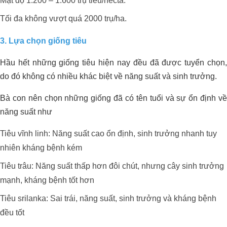
Mật độ 1.200 – 1.600 trụ tiêu/hecta.
Tối đa không vượt quá 2000 trụ/ha.
3. Lựa chọn giống tiêu
Hầu hết những giống tiêu hiện nay đều đã được tuyển chọn,
do đó không có nhiều khác biệt về năng suất và sinh trưởng.
PHÁT TRIỂN VƯỜN SẦU RIÊNG
Bà con nên chọn những giống đã có tên tuổi và sự ổn định về
HỮU CƠ SINH THÁI
năng suất như
Tiêu vĩnh linh: Năng suất cao ổn định, sinh trưởng nhanh tuy
nhiên kháng bệnh kém
Tiêu trâu: Năng suất thấp hơn đôi chút, nhưng cây sinh trưởng
mạnh, kháng bệnh tốt hơn
Dự án xử lý môi trường trang trại heo
Anh Hải_Tây Ninh
Tiêu srilanka: Sai trái, năng suất, sinh trưởng và kháng bệnh
đều tốt