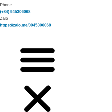
Phone
(+84) 945306068
Zalo
https://zalo.me/0945306068
Xử lý môi trường trang trại heo nái NA
Rì _Bắc Cạn