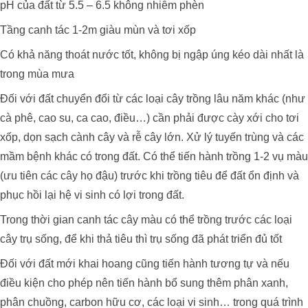
pH của đất từ 5.5 – 6.5 không nhiễm phèn
Tầng canh tác 1-2m giàu mùn và tơi xốp
Có khả năng thoát nước tốt, không bị ngập úng kéo dài nhất là
trong mùa mưa
Đối với đất chuyển đổi từ các loại cây trồng lâu năm khác (như
cà phê, cao su, ca cao, điều…) cần phải được cày xới cho tơi
xốp, dọn sạch cành cây và rễ cây lớn. Xử lý tuyến trùng và các
mầm bệnh khác có trong đất. Có thể tiến hành trồng 1-2 vụ màu
(ưu tiên các cây họ đậu) trước khi trồng tiêu để đất ổn định và
phục hồi lại hệ vi sinh có lợi trong đất.
Trong thời gian canh tác cây màu có thể trồng trước các loại
cây trụ sống, để khi thả tiêu thì trụ sống đã phát triển đủ tốt
Đối với đất mới khai hoang cũng tiến hành tương tự và nếu
điều kiện cho phép nên tiến hành bổ sung thêm phân xanh,
phân chuồng, carbon hữu cơ, các loại vi sinh… trong quá trình