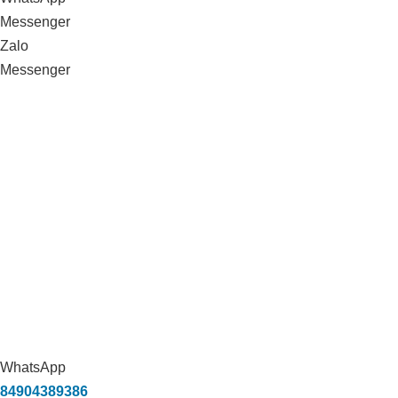
Messenger
Zalo
Messenger
Xử lý môi trường trang trại heo
Vissan_Bình Thuận
WhatsApp
84904389386