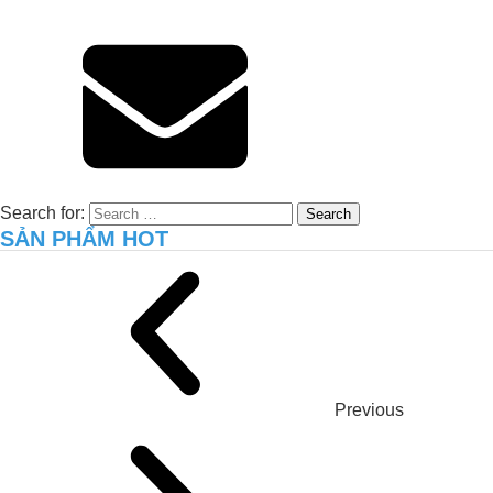
Xử lý môi trường hiệu quả cho trại gà
8.000 con tại Long An – Giải pháp thực
tiễn từ JVSF
Search for:
SẢN PHẨM HOT
Previous