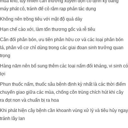
mùa khô, tuy nhiên cần thường xuyên dọn cỏ định kỳ bằng
máy phát cỏ, tránh để cỏ rậm rạp phản tác dụng
Không nên trồng tiêu với mật độ quá dày
Hạn chế cào xới, làm tổn thương gốc và rễ tiêu
Cân đối phân bón, ưu tiên phân hữu cơ và các loại phân bón
lá, phân vô cơ chỉ dùng trong các giai đoạn sinh trưởng quan
trọng
Xử Lý Môi Trường Bể Nước Thải –
Hàng năm nên bổ sung thêm các loại nấm đối kháng, vi sinh có
Nhà Máy Chế Biến Thực Phẩm, Bến
Lức – Long An
lợi
Phun thuốc nấm, thuốc sâu bệnh định kỳ nhất là các thời điểm
chuyển giao giữa các mùa, chống côn trùng chích hút khi cây
ra đọt non và chuẩn bị ra hoa
Khi phát hiện cây bệnh cần khoanh vùng xử lý và tiêu hủy ngay
QUY TRÌNH NÂNG VÀ GIỮ pH ỔN
tránh lây lan
ĐỊNH CHO ĐẤT TRỒNG SẦU
RIÊNG