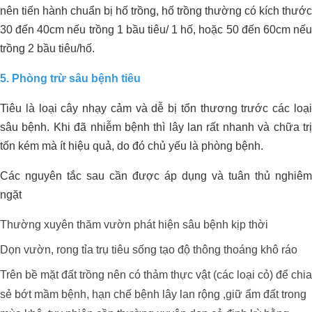
nên tiến hành chuẩn bị hố trồng, hố trồng thường có kích thước
30 đến 40cm nếu trồng 1 bầu tiêu/ 1 hố, hoặc 50 đến 60cm nếu
Giải Pháp Xử Lý Mùi Hiệu Quả Cho
ORGANIC CARBON ĐÃ CÓ MẶT
trồng 2 bầu tiêu/hố.
Trang Trại Bò Sữa CNC
TẠI CHÂU PHI
5. Phòng trừ sâu bệnh tiêu
Tiêu là loại cây nhạy cảm và dễ bị tổn thương trước các loại
sâu bệnh. Khi đã nhiễm bệnh thì lây lan rất nhanh và chữa trị
tốn kém mà ít hiệu quả, do đó chủ yếu là phòng bệnh.
Các nguyên tắc sau cần được áp dụng và tuân thủ nghiêm
ngặt
Thường xuyên thăm vườn phát hiện sâu bệnh kịp thời
Dọn vườn, rong tỉa trụ tiêu sống tạo độ thông thoáng khô ráo
Trên bề mặt đất trồng nên có thảm thực vật (các loại cỏ) để chia
sẻ bớt mầm bệnh, hạn chế bệnh lây lan rộng ,giữ ẩm đất trong