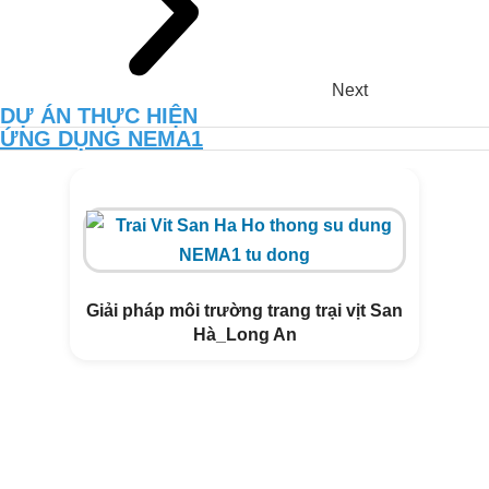
Next
DỰ ÁN THỰC HIỆN
ỨNG DỤNG NEMA1
TĂNG NĂNG SUẤT VÀ CHẤT
LƯỢNG ĐẤT VƯỜN CANH TÁC
THUẦN HỮU CƠ CÙNG NEMA2
Giải pháp môi trường trang trại vịt San
Hà_Long An