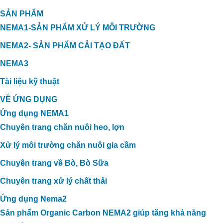
ỨNG DỤNG CARBON HỮU CƠ
SẢN PHẨM
TRONG XỬ LÝ MÙI HÔI TRANG TRẠI
NEMA1-SẢN PHẨM XỬ LÝ MÔI TRƯỜNG
VỊT TẠI THẠNH HÓA, LONG AN
NEMA2- SẢN PHẨM CẢI TẠO ĐẤT
NEMA3
Tài liệu kỹ thuật
VỀ ỨNG DỤNG
Ứng dụng NEMA1
Chuyên trang chăn nuôi heo, lợn
Xử lý môi trường chăn nuôi gia cầm
Chuyên trang về Bò, Bò Sữa
Chuyên trang xử lý chất thải
Ứng dụng Nema2
Sản phẩm Organic Carbon NEMA2 giúp tăng khả năng