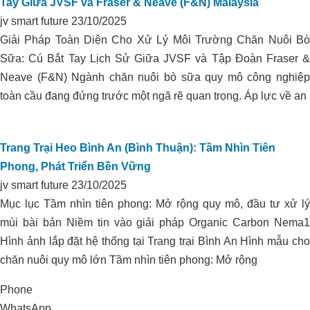
Tay Giữa JVSF và Fraser & Neave (F&N) Malaysia
Yên
jv smart future
23/10/2025
Giải Pháp Toàn Diện Cho Xử Lý Môi Trường Chăn Nuôi Bò
Sữa: Cú Bắt Tay Lịch Sử Giữa JVSF và Tập Đoàn Fraser &
Neave (F&N) Ngành chăn nuôi bò sữa quy mô công nghiệp
toàn cầu đang đứng trước một ngã rẽ quan trọng. Áp lực về an
KIỂM SOÁT PH ĐẤT TRỒNG VÀ
Trang Trại Heo Bình An (Bình Thuận): Tầm Nhìn Tiên
CHĂM SÓC VƯỜN TIÊU
Phong, Phát Triển Bền Vững
jv smart future
23/10/2025
Mục lục Tầm nhìn tiên phong: Mở rộng quy mô, đầu tư xử lý
mùi bài bản Niềm tin vào giải pháp Organic Carbon Nema1
Hình ảnh lắp đặt hệ thống tại Trang trại Bình An Hình mẫu cho
chăn nuôi quy mô lớn Tầm nhìn tiên phong: Mở rộng
Phone
WhatsApp