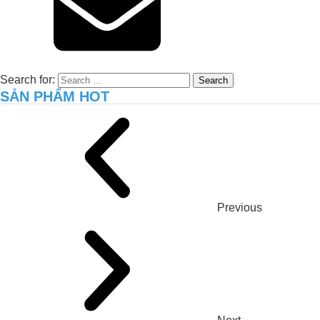
Search for:
SẢN PHẨM HOT
Xử lý môi trường hiệu quả cho trại gà
8.000 con tại Long An – Giải pháp thực
tiễn từ JVSF
TĂNG NĂNG SUẤT VÀ CHẤT
Previous
LƯỢNG ĐẤT VƯỜN CANH TÁC
THUẦN HỮU CƠ CÙNG NEMA2