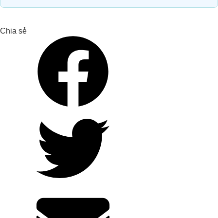
ST25 VỚI ORGANIC CARBON
Chia sẻ
Giải Pháp Organic Carbon Cho Khu
Xử Lý Nước Thải _Nhà Máy Chế Biến
Sữa, Trường Thọ – Thủ Đức – TP. Hồ
Chí Minh