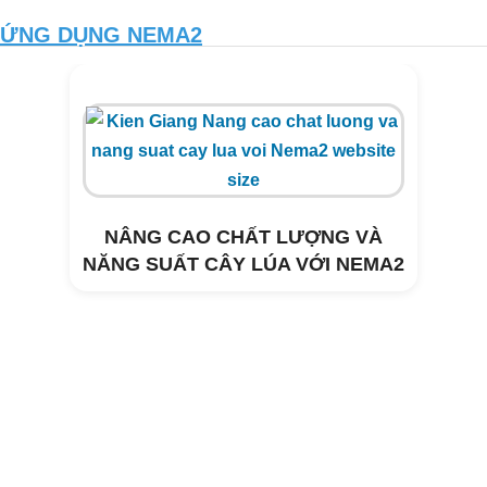
ỨNG DỤNG NEMA2
NÂNG CAO CHẤT LƯỢNG VÀ
NĂNG SUẤT CÂY LÚA VỚI NEMA2
Xử lý môi trường trang trại heo Tây
Hòa- Phú Yên