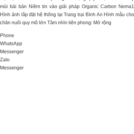
mùi bài bản Niềm tin vào giải pháp Organic Carbon Nema1
KIỂM SOÁT PH ĐẤT TRỒNG VÀ
Xử lý môi trường trang trại heo nái NA
Hình ảnh lắp đặt hệ thống tại Trang trại Bình An Hình mẫu cho
CHĂM SÓC VƯỜN TIÊU
Rì _Bắc Cạn
chăn nuôi quy mô lớn Tầm nhìn tiên phong: Mở rộng
Phone
WhatsApp
Messenger
Zalo
Messenger
ỨNG DỤNG CARBON HỮU CƠ
TRONG XỬ LÝ MÙI HÔI TRANG TRẠI