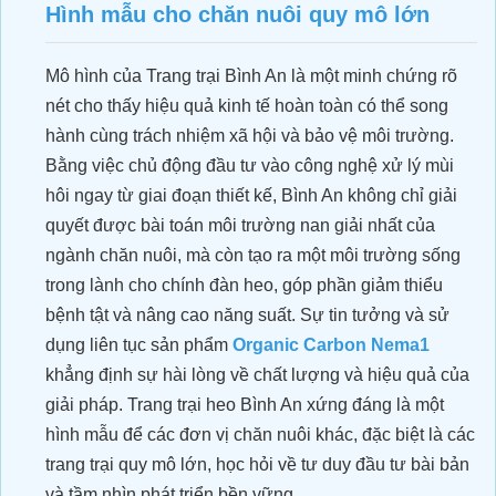
Hình mẫu cho chăn nuôi quy mô lớn
Dự án xử lý môi trường trang trại heo
Anh Hải_Tây Ninh
Mô hình của Trang trại Bình An là một minh chứng rõ
QUY TRÌNH NÂNG VÀ GIỮ pH ỔN
nét cho thấy hiệu quả kinh tế hoàn toàn có thể song
ĐỊNH CHO ĐẤT TRỒNG SẦU
hành cùng trách nhiệm xã hội và bảo vệ môi trường.
RIÊNG
Bằng việc chủ động đầu tư vào công nghệ xử lý mùi
hôi ngay từ giai đoạn thiết kế, Bình An không chỉ giải
quyết được bài toán môi trường nan giải nhất của
ngành chăn nuôi, mà còn tạo ra một môi trường sống
trong lành cho chính đàn heo, góp phần giảm thiểu
bệnh tật và nâng cao năng suất. Sự tin tưởng và sử
dụng liên tục sản phẩm
Organic Carbon Nema1
khẳng định sự hài lòng về chất lượng và hiệu quả của
giải pháp. Trang trại heo Bình An xứng đáng là một
Giải Pháp Xử Lý Mùi Hiệu Quả Cho
hình mẫu để các đơn vị chăn nuôi khác, đặc biệt là các
Trang Trại Bò Sữa CNC
trang trại quy mô lớn, học hỏi về tư duy đầu tư bài bản
và tầm nhìn phát triển bền vững.