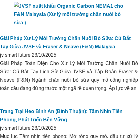
Xử lý môi trường trang trại heo
Vissan_Bình Thuận
Giải Pháp Xử Lý Môi Trường Chăn Nuôi Bò Sữa: Cú Bắt
Tay Giữa JVSF và Fraser & Neave (F&N) Malaysia
jv smart future
23/10/2025
Giải Pháp Toàn Diện Cho Xử Lý Môi Trường Chăn Nuôi Bò
Sữa: Cú Bắt Tay Lịch Sử Giữa JVSF và Tập Đoàn Fraser &
Neave (F&N) Ngành chăn nuôi bò sữa quy mô công nghiệp
toàn cầu đang đứng trước một ngã rẽ quan trọng. Áp lực về an
Trang Trại Heo Bình An (Bình Thuận): Tầm Nhìn Tiên
Phong, Phát Triển Bền Vững
jv smart future
23/10/2025
Mục lục Tầm nhìn tiên phong: Mở rộng quy mô, đầu tư xử lý