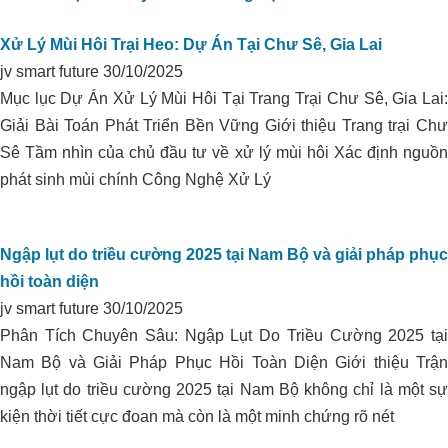
Xử Lý Mùi Hôi Trại Heo: Dự Án Tại Chư Sê, Gia Lai
jv smart future
30/10/2025
Mục lục Dự Án Xử Lý Mùi Hôi Tại Trang Trại Chư Sê, Gia Lai:
Giải Bài Toán Phát Triển Bền Vững Giới thiệu Trang trại Chư
Xử lý môi trường trại heo I.D.P_Phú
Sê Tầm nhìn của chủ đầu tư về xử lý mùi hôi Xác định nguồn
HẠ PHÈN DÙNG ORGANIC
Yên
phát sinh mùi chính Công Nghệ Xử Lý
CARBON CHO VÙNG CHUYÊN
CANH HỮU CƠ TẠI THẠNH HÓA,
LONG AN
Ngập lụt do triều cường 2025 tại Nam Bộ và giải pháp phục
hồi toàn diện
jv smart future
30/10/2025
Phân Tích Chuyên Sâu: Ngập Lụt Do Triều Cường 2025 tại
Nam Bộ và Giải Pháp Phục Hồi Toàn Diện Giới thiệu Trận
ngập lụt do triều cường 2025 tại Nam Bộ không chỉ là một sự
kiện thời tiết cực đoan mà còn là một minh chứng rõ nét