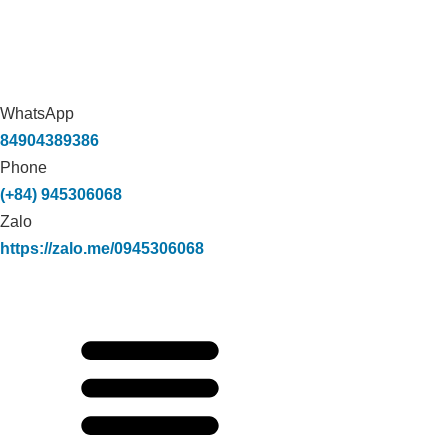
VỊT TẠI THẠNH HÓA, LONG AN
WhatsApp
84904389386
Phone
(+84) 945306068
Zalo
https://zalo.me/0945306068
CÔNG NGHỆ CARBON HỮU CƠ XỬ
LÝ TRIỆT ĐỂ MÙI HÔI TRONG CHĂN
NUÔI TẠI TRANG TRẠI BÒ SỮA HÀ
TĨNH