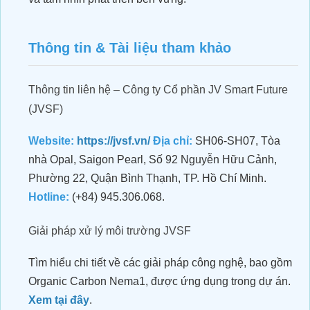
Thông tin & Tài liệu tham khảo
Thông tin liên hệ – Công ty Cổ phần JV Smart Future
(JVSF)
Website:
https://jvsf.vn/
Địa chỉ:
SH06-SH07, Tòa
nhà Opal, Saigon Pearl, Số 92 Nguyễn Hữu Cảnh,
Phường 22, Quận Bình Thạnh, TP. Hồ Chí Minh.
Hotline:
(+84) 945.306.068.
Giải pháp xử lý môi trường JVSF
Xử Lý Môi Trường Bể Nước Thải –
Nhà Máy Chế Biến Thực Phẩm, Bến
Tìm hiểu chi tiết về các giải pháp công nghệ, bao gồm
Lức – Long An
Organic Carbon Nema1, được ứng dụng trong dự án.
HOA NẮNG FARM THÀNH CÔNG
Xem tại đây
.
TĂNG HƠN 20% NĂNG SUẤT LÚA