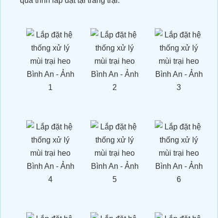
quá trình lắp đặt tại trang trại:
ORGANIC CARBON ĐÃ CÓ MẶT
TẠI CHÂU PHI