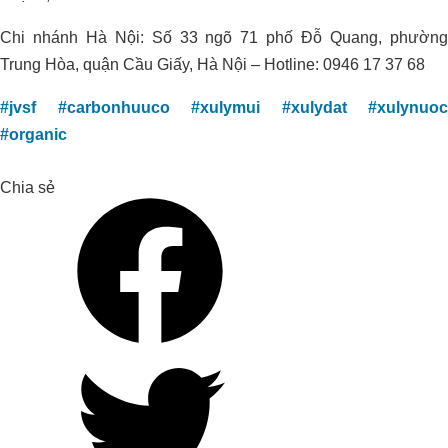
Xử Lý Nước Thải _Nhà Máy Chế Biến
Chi nhánh Hà Nội: Số 33 ngõ 71 phố Đỗ Quang, phường
Sữa, Trường Thọ – Thủ Đức – TP. Hồ
Trung Hòa, quận Cầu Giấy, Hà Nội – Hotline: 0946 17 37 68
Chí Minh
#jvsf
#carbonhuuco
#xulymui
#xulydat
#xulynuoc
#organic
Chia sẻ
HOA NẮNG FARM THÀNH CÔNG
TĂNG HƠN 20% NĂNG SUẤT LÚA
ST25 VỚI ORGANIC CARBON