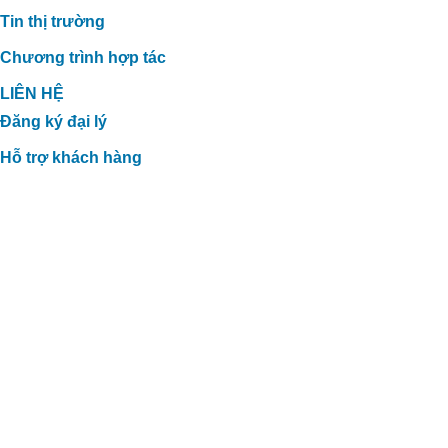
Tin thị trường
Chương trình hợp tác
LIÊN HỆ
Đăng ký đại lý
Hỗ trợ khách hàng
GIẢI PHÁP XỬ LÝ TĂNG CHẤT
LƯỢNG PHÂN HỮU CƠ TẠI TTC