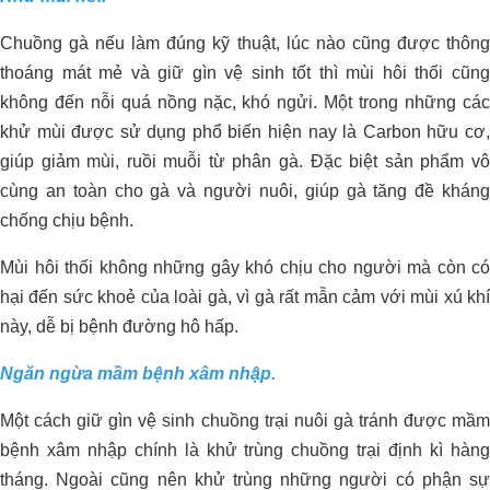
Chuồng gà nếu làm đúng kỹ thuật, lúc nào cũng được thông
thoáng mát mẻ và giữ gìn vệ sinh tốt thì mùi hôi thối cũng
không đến nỗi quá nồng nặc, khó ngửi. Một trong những các
khử mùi được sử dụng phổ biến hiện nay là Carbon hữu cơ,
giúp giảm mùi, ruồi muỗi từ phân gà. Đặc biệt sản phẩm vô
cùng an toàn cho gà và người nuôi, giúp gà tăng đề kháng
chống chịu bệnh.
Mùi hôi thối không những gây khó chịu cho người mà còn có
Xử Lý Môi Trường Bể Nước Thải –
hại đến sức khoẻ của loài gà, vì gà rất mẫn cảm với mùi xú khí
Nhà Máy Chế Biến Thực Phẩm, Bến
này, dễ bị bệnh đường hô hấp.
Lức – Long An
Ngăn ngừa mầm bệnh xâm nhập.
Một cách giữ gìn vệ sinh chuồng trại nuôi gà tránh được mầm
bệnh xâm nhập chính là khử trùng chuồng trại định kì hàng
QUY TRÌNH NÂNG VÀ GIỮ pH ỔN
tháng. Ngoài cũng nên khử trùng những người có phận sự