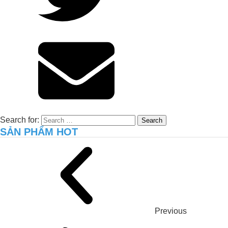
Xử lý môi trường hiệu quả cho trại gà
8.000 con tại Long An – Giải pháp thực
tiễn từ JVSF
Search for:
SẢN PHẨM HOT
Previous