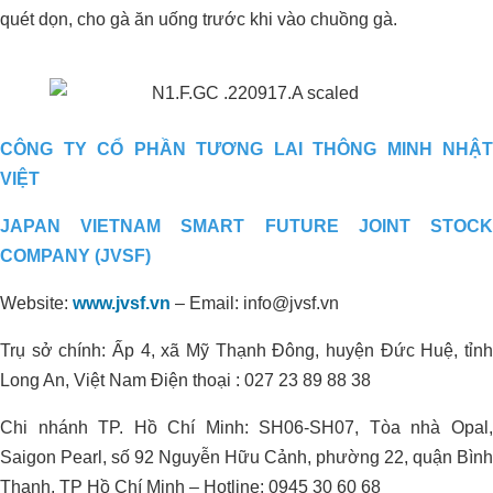
ĐỊNH CHO ĐẤT TRỒNG SẦU
quét dọn, cho gà ăn uống trước khi vào chuồng gà.
RIÊNG
CÔNG TY CỔ PHẦN TƯƠNG LAI THÔNG MINH NHẬT
VIỆT
JAPAN VIETNAM SMART FUTURE JOINT STOCK
COMPANY (JVSF)
Website:
www.jvsf.vn
–
Email: info@jvsf.vn
Trụ sở chính: Ấp 4, xã Mỹ Thạnh Đông, huyện Đức Huệ, tỉnh
Long An, Việt Nam Điện thoại : 027 23 89 88 38
Chi nhánh TP. Hồ Chí Minh: SH06-SH07, Tòa nhà Opal,
Saigon Pearl, số 92 Nguyễn Hữu Cảnh, phường 22, quận Bình
Thạnh, TP Hồ Chí Minh – Hotline: 0945 30 60 68
Giải Pháp Organic Carbon Cho Khu