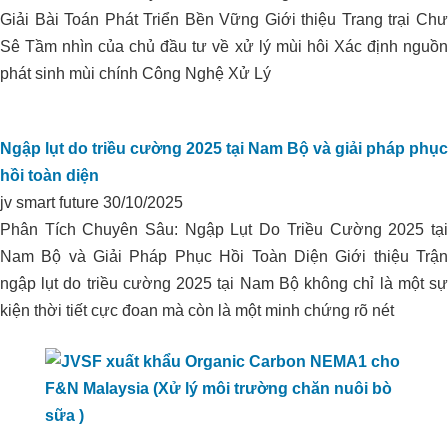
Giải Bài Toán Phát Triển Bền Vững Giới thiệu Trang trại Chư
Sê Tầm nhìn của chủ đầu tư về xử lý mùi hôi Xác định nguồn
HẠ PHÈN DÙNG ORGANIC
phát sinh mùi chính Công Nghệ Xử Lý
CARBON CHO VÙNG CHUYÊN
CANH HỮU CƠ TẠI THẠNH HÓA,
LONG AN
Ngập lụt do triều cường 2025 tại Nam Bộ và giải pháp phục
hồi toàn diện
jv smart future
30/10/2025
Phân Tích Chuyên Sâu: Ngập Lụt Do Triều Cường 2025 tại
Nam Bộ và Giải Pháp Phục Hồi Toàn Diện Giới thiệu Trận
ngập lụt do triều cường 2025 tại Nam Bộ không chỉ là một sự
kiện thời tiết cực đoan mà còn là một minh chứng rõ nét