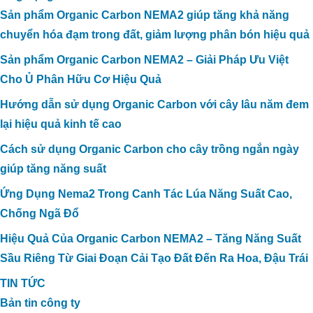
Sản phẩm Organic Carbon NEMA2 giúp tăng khả năng
chuyển hóa đạm trong đất, giảm lượng phân bón hiệu quả
Sản phẩm Organic Carbon NEMA2 – Giải Pháp Ưu Việt
Cho Ủ Phân Hữu Cơ Hiệu Quả
Hướng dẫn sử dụng Organic Carbon với cây lâu năm đem
lại hiệu quả kinh tế cao
Cách sử dụng Organic Carbon cho cây trồng ngắn ngày
CÔNG NGHỆ CARBON HỮU CƠ XỬ
giúp tăng năng suất
LÝ TRIỆT ĐỂ MÙI HÔI TRONG CHĂN
NUÔI TẠI TRANG TRẠI BÒ SỮA HÀ
Ứng Dụng Nema2 Trong Canh Tác Lúa Năng Suất Cao,
TĨNH
Chống Ngã Đổ
Hiệu Quả Của Organic Carbon NEMA2 – Tăng Năng Suất
Sầu Riêng Từ Giai Đoạn Cải Tạo Đất Đến Ra Hoa, Đậu Trái
TIN TỨC
Bản tin công ty