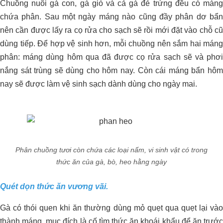
Chuồng nuôi gà con, gà giò và cả gà đẻ trứng đều có máng
chứa phân. Sau một ngày máng nào cũng đầy phân dơ bẩn
nên cần được lấy ra cọ rửa cho sạch sẽ rồi mới đặt vào chỗ cũ
dùng tiếp. Để hợp vệ sinh hơn, mỗi chuồng nên sắm hai máng
phân: máng dùng hôm qua đã được cọ rửa sạch sẽ và phơi
nắng sát trùng sẽ dùng cho hôm nay. Còn cái máng bẩn hôm
nay sẽ được làm vệ sinh sạch dành dùng cho ngày mai.
PHÁT TRIỂN VƯỜN SẦU RIÊNG
HỮU CƠ SINH THÁI
Phân chuồng tươi còn chứa các loại nấm, vi sinh vật có trong
thức ăn của gà, bò, heo hằng ngày
Quét dọn thức ăn vương vãi.
Dự án xử lý môi trường trang trại heo
Gà có thói quen khi ăn thường dùng mỏ quẹt qua quẹt lại vào
Anh Hải_Tây Ninh
thành máng, mục đích là cố tìm thức ăn khoái khẩu để ăn trước