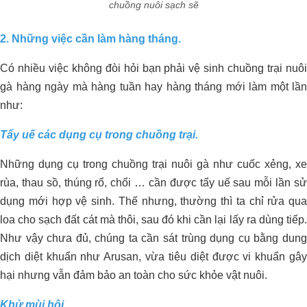
chuồng nuôi sạch sẽ
2. Những việc cần làm hàng tháng.
Giải Pháp Xử Lý Mùi Hiệu Quả Cho
Có nhiều việc không đòi hỏi bạn phải vệ sinh chuồng trại nuôi
ORGANIC CARBON ĐÃ CÓ MẶT
Trang Trại Bò Sữa CNC
gà hàng ngày mà hàng tuần hay hàng tháng mới làm một lần
TẠI CHÂU PHI
như:
Tẩy uế các dụng cụ trong chuồng trại.
Những dụng cụ trong chuồng trại nuôi gà như cuốc xẻng, xe
rùa, thau sồ, thúng rổ, chổi … cần được tẩy uế sau mỗi lần sử
dụng mới hợp vệ sinh. Thế nhưng, thường thì ta chỉ rửa qua
loa cho sạch đất cát mà thôi, sau đó khi cần lại lấy ra dùng tiếp.
Như vậy chưa đủ, chúng ta cần sát trùng dụng cụ bằng dung
dịch diệt khuẩn như Arusan, vừa tiêu diệt được vi khuẩn gây
hại nhưng vẫn đảm bảo an toàn cho sức khỏe vật nuôi.
Khử mùi hôi.