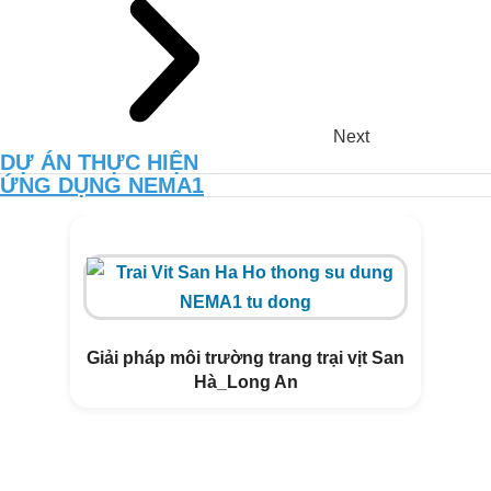
Next
DỰ ÁN THỰC HIỆN
ỨNG DỤNG NEMA1
TĂNG NĂNG SUẤT VÀ CHẤT
LƯỢNG ĐẤT VƯỜN CANH TÁC
THUẦN HỮU CƠ CÙNG NEMA2
Giải pháp môi trường trang trại vịt San
Hà_Long An