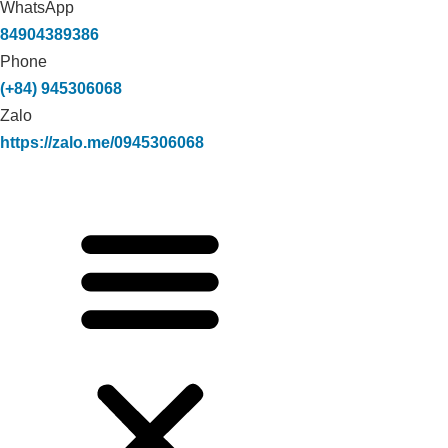
WhatsApp
84904389386
Phone
(+84) 945306068
Zalo
https://zalo.me/0945306068
Xử lý môi trường trang trại heo nái NA
Rì _Bắc Cạn