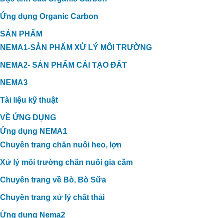
Ứng dụng Organic Carbon
ỨNG DỤNG CARBON HỮU CƠ
SẢN PHẨM
TRONG XỬ LÝ MÙI HÔI TRANG TRẠI
NEMA1-SẢN PHẨM XỬ LÝ MÔI TRƯỜNG
VỊT TẠI THẠNH HÓA, LONG AN
NEMA2- SẢN PHẨM CẢI TẠO ĐẤT
NEMA3
Tài liệu kỹ thuật
VỀ ỨNG DỤNG
Ứng dụng NEMA1
Chuyên trang chăn nuôi heo, lợn
Xử lý môi trường chăn nuôi gia cầm
Chuyên trang về Bò, Bò Sữa
Chuyên trang xử lý chất thải
Ứng dụng Nema2