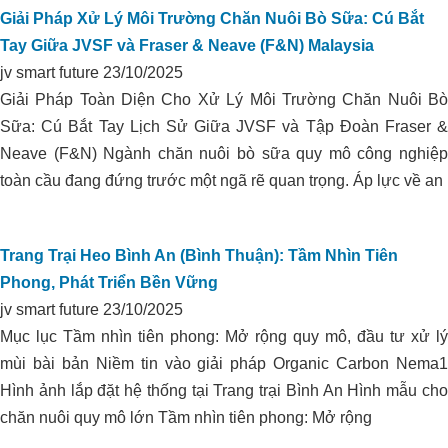
Giải Pháp Xử Lý Môi Trường Chăn Nuôi Bò Sữa: Cú Bắt
Xử lý môi trường trại heo I.D.P_Phú
Tay Giữa JVSF và Fraser & Neave (F&N) Malaysia
Yên
jv smart future
23/10/2025
Giải Pháp Toàn Diện Cho Xử Lý Môi Trường Chăn Nuôi Bò
Sữa: Cú Bắt Tay Lịch Sử Giữa JVSF và Tập Đoàn Fraser &
Neave (F&N) Ngành chăn nuôi bò sữa quy mô công nghiệp
toàn cầu đang đứng trước một ngã rẽ quan trọng. Áp lực về an
Trang Trại Heo Bình An (Bình Thuận): Tầm Nhìn Tiên
Phong, Phát Triển Bền Vững
jv smart future
23/10/2025
Mục lục Tầm nhìn tiên phong: Mở rộng quy mô, đầu tư xử lý
mùi bài bản Niềm tin vào giải pháp Organic Carbon Nema1
KIỂM SOÁT PH ĐẤT TRỒNG VÀ
Hình ảnh lắp đặt hệ thống tại Trang trại Bình An Hình mẫu cho
CHĂM SÓC VƯỜN TIÊU
chăn nuôi quy mô lớn Tầm nhìn tiên phong: Mở rộng