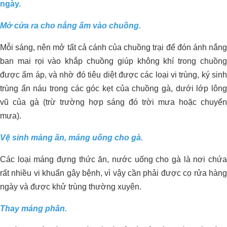
ngày.
Mở cửa ra cho nắng ấm vào chuồng.
Cải Thiện Vườn Sầu Riêng Nhiễm
Phèn Tại Cái Bè, Tiền Giang: Kinh
Mỗi sáng, nên mở tất cả cánh của chuồng trại để đón ánh nắng
Nghiệm Từ Anh Xuân và Giải Pháp
ban mai rọi vào khắp chuồng giúp không khí trong chuồng
Organic Carbon NEMA2
được ấm áp, và nhờ đó tiêu diệt được các loại vi trùng, ký sinh
trùng ẩn náu trong các góc kẹt của chuồng gà, dưới lớp lông
vũ của gà (trừ trường hợp sáng đó trời mưa hoặc chuyển
mưa).
Vệ sinh máng ăn, máng uống cho gà.
Các loại máng đựng thức ăn, nước uống cho gà là nơi chứa
rất nhiều vi khuẩn gây bệnh, vì vậy cần phải được cọ rửa hàng
Dự án xử lý môi trường trang trại heo
ngày và được khử trùng thường xuyên.
Anh Hỷ_Tây Ninh
Thay máng phân.