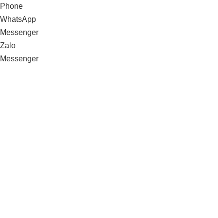
Phone
WhatsApp
Messenger
Zalo
Messenger
Xử lý môi trường trang trại heo
Vissan_Bình Thuận