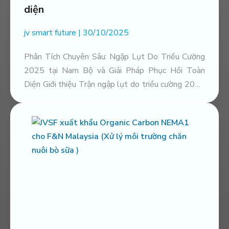
diện
jv smart future
30/10/2025
Phân Tích Chuyên Sâu: Ngập Lụt Do Triều Cường
2025 tại Nam Bộ và Giải Pháp Phục Hồi Toàn
Diện Giới thiệu Trận ngập lụt do triều cường 2025
ỨNG DỤNG CARBON HỮU CƠ TRONG
tại Nam Bộ không chỉ là một sự kiện thời tiết cực
XỬ LÝ MÙI HÔI TRANG TRẠI VỊT TẠI
đoan mà còn là một minh chứng rõ nét
THẠNH HÓA, LONG AN