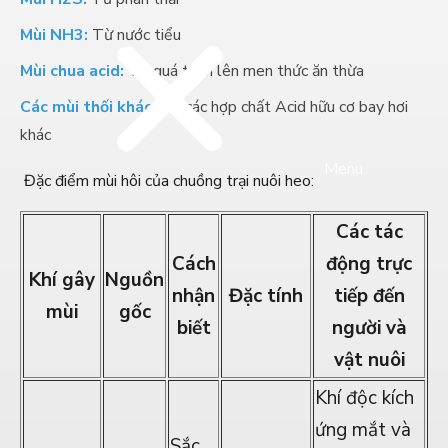
Mùi NH3:
Từ nước tiểu
Mùi chua acid:
Từ quá trình lên men thức ăn thừa
Các mùi thối khác:
Từ các hợp chất Acid hữu cơ bay hơi
khác
Menu
Đặc điểm mùi hôi của chuồng trại nuôi heo:
Các tác
Cách
động trực
Khí gây
Nguồn
nhận
Đặc tính
tiếp đến
mùi
gốc
biết
người và
vật nuôi
Khí độc kích
ứng mắt và
Sắc