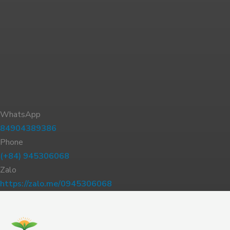
WhatsApp
84904389386
Phone
(+84) 945306068
Zalo
https://zalo.me/0945306068