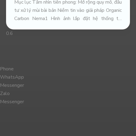
Mục lục Tầm nhìn tiên phong: Mở rộng quy mô, đầu
tư xử lý mùi bài bản Niềm tin vào giải pháp Organic
Carbon Nema1 Hình ảnh lắp đặt hệ thống tại
Trang trại Bình An Hình mẫu cho chăn nuôi quy mô
lớn Tầm nhìn tiên phong: Mở rộng
Phone
WhatsApp
Messenger
Zalo
Messenger