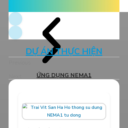
HOA NẮNG FARM THÀNH CÔNG
TĂNG HƠN 20% NĂNG SUẤT LÚA
ST25 VỚI ORGANIC CARBON
Xử lý môi trường hiệu quả cho trại gà
8.000 con tại Long An – Giải pháp thực
tiễn từ JVSF
DỰ ÁN THỰC HIỆN
Previous
ỨNG DỤNG NEMA1
Next
TĂNG NĂNG SUẤT VÀ CHẤT