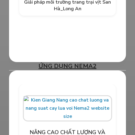
Giải pháp môi trường trang trại vịt San
LƯỢNG ĐẤT VƯỜN CANH TÁC
Hà_Long An
THUẦN HỮU CƠ CÙNG NEMA2
ỨNG DỤNG NEMA2
Xử lý môi trường trang trại heo Tây
NÂNG CAO CHẤT LƯỢNG VÀ