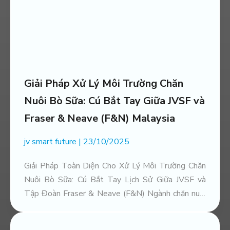
CÔNG NGHỆ CARBON HỮU CƠ XỬ LÝ
TRIỆT ĐỂ MÙI HÔI TRONG CHĂN NUÔI
TẠI TRANG TRẠI BÒ SỮA HÀ TĨNH
Giải Pháp Xử Lý Môi Trường Chăn
Nuôi Bò Sữa: Cú Bắt Tay Giữa JVSF và
Fraser & Neave (F&N) Malaysia
jv smart future
23/10/2025
Giải Pháp Toàn Diện Cho Xử Lý Môi Trường Chăn
Nuôi Bò Sữa: Cú Bắt Tay Lịch Sử Giữa JVSF và
GIẢI PHÁP XỬ LÝ TĂNG CHẤT LƯỢNG
PHÂN HỮU CƠ TẠI TTC
Tập Đoàn Fraser & Neave (F&N) Ngành chăn nuôi
bò sữa quy mô công nghiệp toàn cầu đang đứng
trước một ngã rẽ quan trọng. Áp lực về an