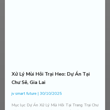
HẠ PHÈN DÙNG ORGANIC
CARBON CHO VÙNG CHUYÊN
CANH HỮU CƠ TẠI THẠNH HÓA,
LONG AN
Xử lý môi trường trại heo I.D.P_Phú Yên
Xử Lý Mùi Hôi Trại Heo: Dự Án Tại
Chư Sê, Gia Lai
jv smart future
30/10/2025
KIỂM SOÁT PH ĐẤT TRỒNG VÀ
CHĂM SÓC VƯỜN TIÊU
Mục lục Dự Án Xử Lý Mùi Hôi Tại Trang Trại Chư