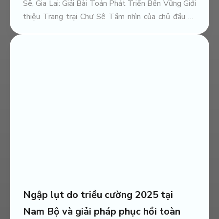
Sê, Gia Lai: Giải Bài Toán Phát Triển Bền Vững Giới
Xử lý môi trường trang trại heo
thiệu Trang trại Chư Sê Tầm nhìn của chủ đầu tư
Vissan_Bình Thuận
về xử lý mùi hôi Xác định nguồn phát sinh mùi chính
Công Nghệ Xử Lý
Xử lý môi trường trang trại heo nái NA
Rì _Bắc Cạn
Ngập lụt do triều cường 2025 tại
Nam Bộ và giải pháp phục hồi toàn