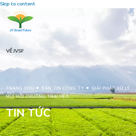
Skip to content
VỀ JVSF
•
•
TRANG CHỦ
BẢN TIN CÔNG TY
GIẢI PHÁP XỬ LÝ
MÙI HÔI CHUỒNG TRẠI HEO
TIN TỨC