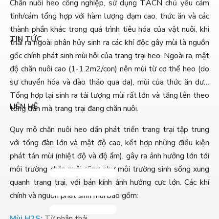
Chăn nuôi heo công nghiệp, sử dụng TĂCN chủ yếu cám
tinh/cám tổng hợp với hàm lượng đạm cao, thức ăn và các
thành phần khác trong quá trình tiêu hóa của vật nuôi, khi
TIN TỨC
thải ra ngoài phân hủy sinh ra các khí độc gây mùi là nguồn
gốc chính phát sinh mùi hôi của trang trại heo. Ngoài ra, mật
độ chăn nuôi cao (1-1.2m2/con) nên mùi từ cơ thể heo (do
sự chuyển hóa và đào thảo qua da), mùi của thức ăn dư…
Tổng hợp lại sinh ra tải lượng mùi rất lớn và tăng lên theo
LIÊN HỆ
tổng đàn mà trang trại đang chăn nuôi.
Quy mô chăn nuôi heo dần phát triển trang trại tập trung
với tổng đàn lớn và mật độ cao, kết hợp những điều kiện
phát tán mùi (nhiệt độ và độ ẩm), gây ra ảnh hưởng lớn tới
môi trường chăn nuôi cũng như môi trường sinh sống xung
quanh trang trại, với bán kính ảnh hưởng cực lớn. Các khí
chính và nguồn phát sinh mùi bao gồm:
Mùi H2S:
Từ phân thải