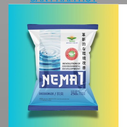
QUY TRÌNH NÂNG VÀ GIỮ pH ỔN
ĐỊNH CHO ĐẤT TRỒNG SẦU
RIÊNG
Giải Pháp Organic Carbon Cho Khu Xử
Lý Nước Thải _Nhà Máy Chế Biến Sữa,
Trường Thọ – Thủ Đức – TP. Hồ Chí
Minh