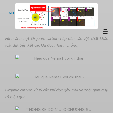
VN
Hình ảnh hạt Organic carbon hấp dẫn các vật chất khác
(cắt đứt liên kết các khí độc nhanh chóng)
Organic carbon xử lý các khí độc gây mùi và thời gian duy
trì hiệu quả