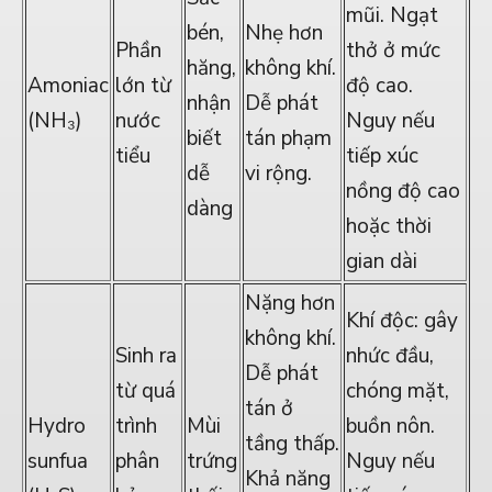
mũi. Ngạt
bén,
Nhẹ hơn
Phần
thở ở mức
hăng,
không khí.
Amoniac
lớn từ
độ cao.
nhận
Dễ phát
(NH₃)
nước
Nguy nếu
biết
tán phạm
tiểu
tiếp xúc
dễ
vi rộng.
nồng độ cao
dàng
hoặc thời
gian dài
Nặng hơn
Khí độc: gây
không khí.
Sinh ra
nhức đầu,
Dễ phát
từ quá
chóng mặt,
tán ở
Hydro
trình
Mùi
buồn nôn.
tầng thấp.
sunfua
phân
trứng
Nguy nếu
Khả năng