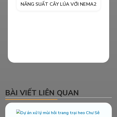
Hòa- Phú Yên
NĂNG SUẤT CÂY LÚA VỚI NEMA2
Xử lý môi trường trang trại heo anh
Sáng – Quảng Ngãi
BÀI VIẾT LIÊN QUAN