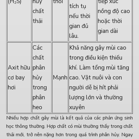
(H₂S)
hủy
thối
tiếp xúc
tích tụ
chất
nồng độ cao
nếu thời
thải
hoặc thời
gian đủ
gian dài
lâu.
Các
Khả năng gây mùi cao
chất
trong điều kiện thiếu
Axit hữu
phân
khí. Làm tổng mùi tăng
cơ bay
hủy
Mạnh
cao. Vật nuôi và con
hơi
trong
người dễ bị hít phải
phân
lượng lớn và thường
heo
xuyên
Nhiều hợp chất gây mùi là kết quả của các phản ứng sinh
học thông thường. Hợp chất có mùi thường thấy trong chất
thải mới, trở nên nặng hơn trong quá trình phân hủy. Ngay