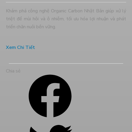
Phèn Tại Cái Bè, Tiền Giang: Kinh
Nghiệm Từ Anh Xuân và Giải Pháp
Khám phá công nghệ Organic Carbon Nhật Bản giúp xử lý
Organic Carbon NEMA2
triệt để mùi hôi và ô nhiễm, tối ưu hóa lợi nhuận và phát
triển chăn nuôi bền vững.
Xem Chi Tiết
PHÁT TRIỂN VƯỜN SẦU RIÊNG
HỮU CƠ SINH THÁI
Dự án xử lý môi trường trang trại heo
Chia sẻ
Anh Hải_Tây Ninh