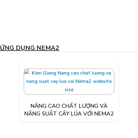
ỨNG DỤNG NEMA2
NÂNG CAO CHẤT LƯỢNG VÀ
NĂNG SUẤT CÂY LÚA VỚI NEMA2
Xử lý môi trường trang trại heo Tây
Hòa- Phú Yên