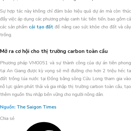
Xử Lý Môi Trường Bể Nước Thải – Nhà
Sự hợp tác này không chỉ đảm bảo hiệu quả dự án mà còn thúc
Máy Chế Biến Thực Phẩm, Bến Lức –
đẩy việc áp dụng các phương pháp canh tác tiên tiến, bao gồm cả
Long An
HOA NẮNG FARM THÀNH CÔNG
các sản phẩm
cải tạo đất
để nâng cao sức khỏe cho đất và câ
TĂNG HƠN 20% NĂNG SUẤT LÚA
trồng.
ST25 VỚI ORGANIC CARBON
Mở ra cơ hội cho thị trường carbon toàn cầu
Phương pháp VM0051 và sự thành công của dự án tiên phong
tại An Giang được kỳ vọng sẽ mở đường cho hơn 2 triệu héc ta
đất trồng lúa nước tại Đồng bằng sông Cửu Long tham gia vào
nỗ lực giảm phát thải và gia nhập thị trường carbon toàn cầu, tạo
thêm nguồn thu nhập bền vững cho người nông dân.
Nguồn:
The Saigon Times
Chia sẻ