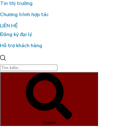
Tin thị trường
Chương trình hợp tác
LIÊN HỆ
Đăng ký đại lý
Hỗ trợ khách hàng
Cải Thiện Vườn Sầu Riêng Nhiễm
Phèn Tại Cái Bè, Tiền Giang: Kinh
Nghiệm Từ Anh Xuân và Giải Pháp
Organic Carbon NEMA2
Search