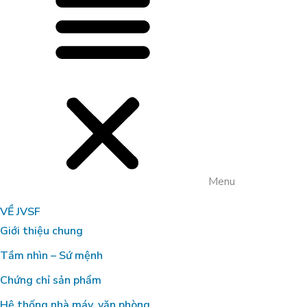
CÔNG NGHỆ CARBON HỮU CƠ XỬ LÝ
TRIỆT ĐỂ MÙI HÔI TRONG CHĂN NUÔI
TẠI TRANG TRẠI BÒ SỮA HÀ TĨNH
Menu
VỀ JVSF
Giới thiệu chung
Tầm nhìn – Sứ mệnh
Chứng chỉ sản phẩm
Hệ thống nhà máy, văn phòng
GIẢI PHÁP XỬ LÝ TĂNG CHẤT LƯỢNG