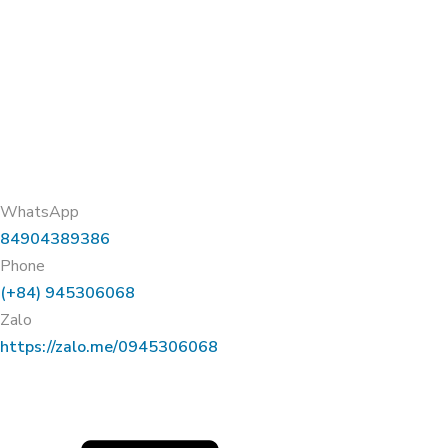
ỨNG DỤNG CARBON HỮU CƠ TRONG
XỬ LÝ MÙI HÔI TRANG TRẠI VỊT TẠI
THẠNH HÓA, LONG AN
WhatsApp
84904389386
Phone
(+84) 945306068
Zalo
https://zalo.me/0945306068