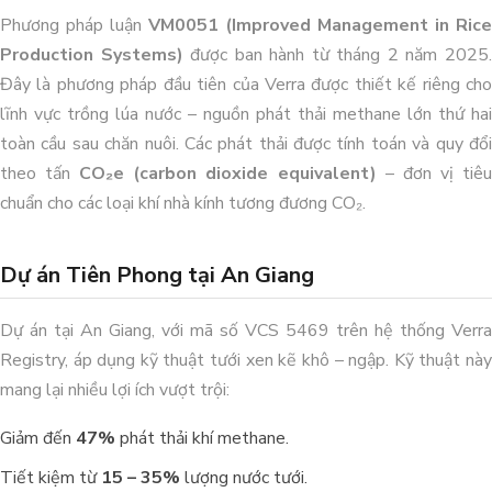
Phương pháp luận
VM0051 (Improved Management in Rice
Production Systems)
được ban hành từ tháng 2 năm 2025
Đây là phương pháp đầu tiên của Verra được thiết kế riêng cho
lĩnh vực trồng lúa nước – nguồn phát thải methane lớn thứ hai
toàn cầu sau chăn nuôi. Các phát thải được tính toán và quy đổi
theo tấn
CO₂e (carbon dioxide equivalent)
– đơn vị tiê
Dự án xử lý môi trường trang trại heo
chuẩn cho các loại khí nhà kính tương đương CO₂.
Anh Hải_Tây Ninh
QUY TRÌNH NÂNG VÀ GIỮ pH ỔN
ĐỊNH CHO ĐẤT TRỒNG SẦU
Dự án Tiên Phong tại An Giang
RIÊNG
Dự án tại An Giang, với mã số VCS 5469 trên hệ thống Verra
Registry, áp dụng kỹ thuật tưới xen kẽ khô – ngập. Kỹ thuật này
mang lại nhiều lợi ích vượt trội:
Giảm đến
47%
phát thải khí methane.
Tiết kiệm từ
15 – 35%
lượng nước tưới.