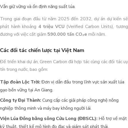
Vẫn giữ vững và ổn định năng suất lúa.
Trong giai đoạn đầu từ năm 2025 đến 2032, dự án dự kiến sẽ
Giải Pháp Xử Lý Mùi Hiệu Quả Cho
phát hành khoảng
4 triệu VCU
(Verified Carbon Units), tươn
Trang Trại Bò Sữa CNC
đương với việc cắt giảm
590.000 tấn CO₂e
mỗi năm.
Các đối tác chiến lược tại Việt Nam
Để triển khai dự án, Green Carbon đã hợp tác cùng các đối tác uy
tín trong nước, bao gồm:
Tập đoàn Lộc Trời:
Đơn vị dẫn đầu trong lĩnh vực sản xuất lúa
gạo bền vững tại An Giang.
Công ty Đại Thành:
Cung cấp các giải pháp công nghệ nông
nghiệp thông minh và máy bay không người lái.
Viện Lúa Đồng bằng sông Cửu Long (ĐBSCL):
Hỗ trợ về mặt
kỹ thuật, thiết kế mô hình đo đạc và giám sát phát thải.