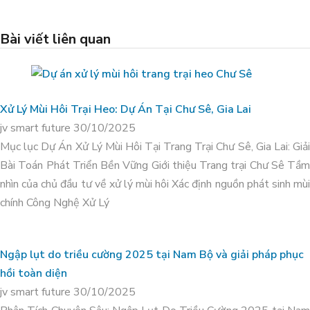
Bài viết liên quan
Xử Lý Mùi Hôi Trại Heo: Dự Án Tại Chư Sê, Gia Lai
jv smart future
30/10/2025
Mục lục Dự Án Xử Lý Mùi Hôi Tại Trang Trại Chư Sê, Gia Lai: Giải
Bài Toán Phát Triển Bền Vững Giới thiệu Trang trại Chư Sê Tầm
nhìn của chủ đầu tư về xử lý mùi hôi Xác định nguồn phát sinh mùi
HẠ PHÈN DÙNG ORGANIC
Xử lý môi trường trại heo I.D.P_Phú Yên
chính Công Nghệ Xử Lý
CARBON CHO VÙNG CHUYÊN
CANH HỮU CƠ TẠI THẠNH HÓA,
LONG AN
Ngập lụt do triều cường 2025 tại Nam Bộ và giải pháp phục
hồi toàn diện
jv smart future
30/10/2025