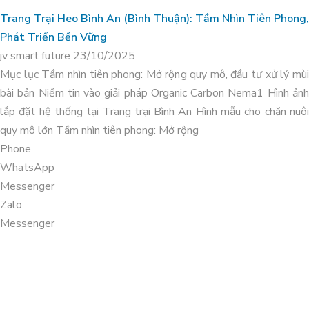
Trang Trại Heo Bình An (Bình Thuận): Tầm Nhìn Tiên Phong,
Phát Triển Bền Vững
jv smart future
23/10/2025
Mục lục Tầm nhìn tiên phong: Mở rộng quy mô, đầu tư xử lý mùi
bài bản Niềm tin vào giải pháp Organic Carbon Nema1 Hình ảnh
KIỂM SOÁT PH ĐẤT TRỒNG VÀ
lắp đặt hệ thống tại Trang trại Bình An Hình mẫu cho chăn nuôi
Xử lý môi trường trang trại heo nái NA
CHĂM SÓC VƯỜN TIÊU
quy mô lớn Tầm nhìn tiên phong: Mở rộng
Rì _Bắc Cạn
Phone
WhatsApp
Messenger
Zalo
Messenger