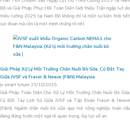
Phân Tích Chuyên Sâu: Ngập Lụt Do Triều Cường 2025 tại Nam
Bộ và Giải Pháp Phục Hồi Toàn Diện Giới thiệu Trận ngập lụt do
triều cường 2025 tại Nam Bộ không chỉ là một sự kiện thời tiết
cực đoan mà còn là một minh chứng rõ nét
Xử lý môi trường trang trại heo
Giải Pháp Xử Lý Môi Trường Chăn Nuôi Bò Sữa: Cú Bắt Tay
Vissan_Bình Thuận
Giữa JVSF và Fraser & Neave (F&N) Malaysia
jv smart future
23/10/2025
Giải Pháp Toàn Diện Cho Xử Lý Môi Trường Chăn Nuôi Bò Sữa:
Cú Bắt Tay Lịch Sử Giữa JVSF và Tập Đoàn Fraser & Neave
(F&N) Ngành chăn nuôi bò sữa quy mô công nghiệp toàn cầu
đang đứng trước một ngã rẽ quan trọng. Áp lực về an