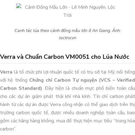
Canh tác lúa theo cánh đồng mẫu lớn ở An Giang. Ảnh:
loctroi.vn
Verra và Chuẩn Carbon VM0051 cho Lúa Nước
Dự án xử lý môi trường trang trại heo
Verra
là tổ chức phi lợi nhuận quốc tế có trụ sở tại Mỹ, nổi tiếng
Anh Hỷ_Tây Ninh
với hệ thống
Chứng chỉ Carbon Tự nguyện (VCS – Verifie
Carbon Standard)
. Đây hiện là chuẩn mực phổ biến toàn cầu
cho các dự án giảm phát thải khí nhà kính. Tín chỉ carbon phát
hành từ các dự án được Verra công nhận có thể giao dịch trên thị
trường carbon quốc tế, được nhiều doanh nghiệp toàn cầu, bao
gồm các hãng hàng không, mua để thực hiện mục tiêu “trung hòa
carbon”.