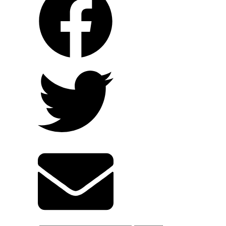
Giải Pháp Organic Carbon Cho Khu Xử
Lý Nước Thải _Nhà Máy Chế Biến Sữa,
Trường Thọ – Thủ Đức – TP. Hồ Chí
Minh
Xử lý môi trường hiệu quả cho trại gà
8.000 con tại Long An – Giải pháp thực
tiễn từ JVSF
TĂNG NĂNG SUẤT VÀ CHẤT
LƯỢNG ĐẤT VƯỜN CANH TÁC