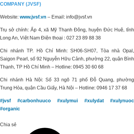
COMPANY (JVSF)
Website:
www.jvsf.vn
–
Email: info@jvsf.vn
Trụ sở chính: Ấp 4, xã Mỹ Thạnh Đông, huyện Đức Huệ, tỉnh
Long An, Việt Nam Điện thoại : 027 23 89 88 38
Chi nhánh TP. Hồ Chí Minh: SH06-SH07, Tòa nhà Opal,
Saigon Pearl, số 92 Nguyễn Hữu Cảnh, phường 22, quận Bình
Thạnh, TP Hồ Chí Minh – Hotline: 0945 30 60 68
Giải Pháp Organic Carbon Cho Khu
Xử Lý Nước Thải _Nhà Máy Chế Biến
Chi nhánh Hà Nội: Số 33 ngõ 71 phố Đỗ Quang, phường
Sữa, Trường Thọ – Thủ Đức – TP. Hồ
Trung Hòa, quận Cầu Giấy, Hà Nội – Hotline: 0946 17 37 68
Chí Minh
#jvsf
#carbonhuuco
#xulymui
#xulydat
#xulynuoc
#organic
Chia sẻ