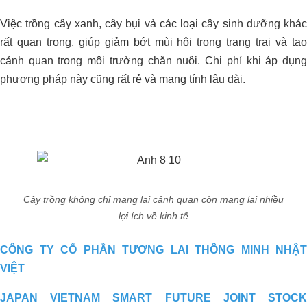
Việc trồng cây xanh, cây bụi và các loại cây sinh dưỡng khác
Xử Lý Môi Trường Bể Nước Thải –
Nhà Máy Chế Biến Thực Phẩm, Bến
rất quan trọng, giúp giảm bớt mùi hôi trong trang trại và tạo
Lức – Long An
cảnh quan trong môi trường chăn nuôi. Chi phí khi áp dụng
phương pháp này cũng rất rẻ và mang tính lâu dài.
QUY TRÌNH NÂNG VÀ GIỮ pH ỔN
ĐỊNH CHO ĐẤT TRỒNG SẦU
RIÊNG
Cây trồng không chỉ mang lại cảnh quan còn mang lại nhiều
lợi ích về kinh tế
CÔNG TY CỔ PHẦN TƯƠNG LAI THÔNG MINH NHẬT
VIỆT
JAPAN VIETNAM SMART FUTURE JOINT STOCK