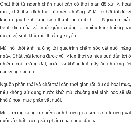
Chất thải từ ngành chăn nuôi cần có thời gian để xử lý, hoai
Dự án xử lý môi trường trang trại heo
mục, chất thải dính lâu trên nền chuồng sẽ là cơ hội tốt để vi
Anh Hỷ_Tây Ninh
khuẩn gây bệnh tăng sinh thành bệnh dịch. … Nguy cơ mắc
bệnh dịch của vật nuôi giảm xuống rất nhiều khi chuồng trại
được vệ sinh khử mùi thường xuyên.
Mùi hôi thối ảnh hưởng tới quá trình chăm sóc vật nuôi hàng
ngày. Chất thải không được xử lý kịp thời và hiệu quả dẫn tới ô
nhiễm môi trường đất, nước và không khí, gây ảnh hưởng tới
các vùng dân cư.
Nguồn phân thải và chất thải cần thời gian rất lâu để hoai mục,
nếu không sử dụng nước khử mùi chuồng trại sinh học sẽ rất
khó ủ hoai mục phân vật nuôi.
Môi trường sông ô nhiễm ảnh hưởng cả sức sinh trưởng vật
nuôi và chất lượng sản phẩm chăn nuôi đầu ra.