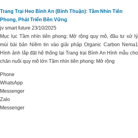
Trang Trại Heo Bình An (Bình Thuận): Tầm Nhìn Tiên
Phong, Phát Triển Bền Vững
jv smart future
23/10/2025
Mục lục Tầm nhìn tiên phong: Mở rộng quy mô, đầu tư xử lý
mùi bài bản Niềm tin vào giải pháp Organic Carbon Nema1
KIỂM SOÁT PH ĐẤT TRỒNG VÀ
Hình ảnh lắp đặt hệ thống tại Trang trại Bình An Hình mẫu cho
CHĂM SÓC VƯỜN TIÊU
chăn nuôi quy mô lớn Tầm nhìn tiên phong: Mở rộng
Phone
WhatsApp
Messenger
Zalo
Messenger
Xử lý môi trường trang trại heo
Vissan_Bình Thuận