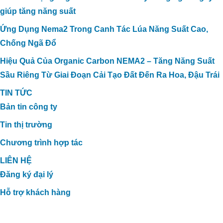
CÔNG NGHỆ CARBON HỮU CƠ XỬ
giúp tăng năng suất
LÝ TRIỆT ĐỂ MÙI HÔI TRONG CHĂN
NUÔI TẠI TRANG TRẠI BÒ SỮA HÀ
Ứng Dụng Nema2 Trong Canh Tác Lúa Năng Suất Cao,
TĨNH
Chống Ngã Đổ
Hiệu Quả Của Organic Carbon NEMA2 – Tăng Năng Suất
Sầu Riêng Từ Giai Đoạn Cải Tạo Đất Đến Ra Hoa, Đậu Trái
TIN TỨC
Bản tin công ty
Tin thị trường
Chương trình hợp tác
LIÊN HỆ
Đăng ký đại lý
Hỗ trợ khách hàng