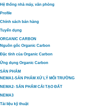
Hệ thống nhà máy, văn phòng
Profile
Chính sách bán hàng
Tuyển dụng
ORGANIC CARBON
Nguồn gốc Organic Carbon
Đặc tính của Organic Carbon
Ứng dụng Organic Carbon
ỨNG DỤNG CARBON HỮU CƠ
SẢN PHẨM
TRONG XỬ LÝ MÙI HÔI TRANG TRẠI
NEMA1-SẢN PHẨM XỬ LÝ MÔI TRƯỜNG
VỊT TẠI THẠNH HÓA, LONG AN
NEMA2- SẢN PHẨM CẢI TẠO ĐẤT
NEMA3
Tài liệu kỹ thuật