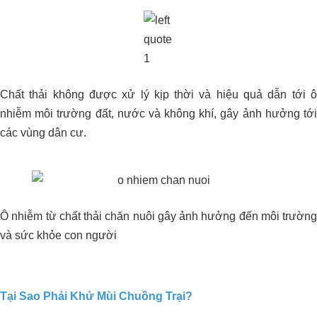
Chất thải không được xử lý kịp thời và hiệu quả dẫn tới ô
nhiễm môi trường đất, nước và không khí, gây ảnh hưởng tới
các vùng dân cư.
Cải Thiện Vườn Sầu Riêng Nhiễm
Ô nhiễm từ chất thải chăn nuôi gây ảnh hưởng đến môi trường
Phèn Tại Cái Bè, Tiền Giang: Kinh
và sức khỏe con người
Nghiệm Từ Anh Xuân và Giải Pháp
Organic Carbon NEMA2
Tại Sao Phải Khử Mùi Chuồng Trại?