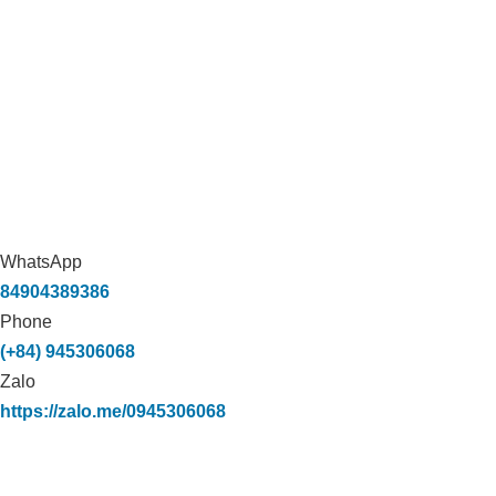
WhatsApp
84904389386
Phone
(+84) 945306068
Zalo
https://zalo.me/0945306068