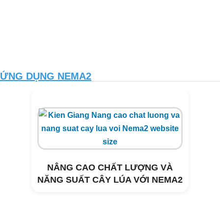
ỨNG DỤNG NEMA2
NÂNG CAO CHẤT LƯỢNG VÀ
NĂNG SUẤT CÂY LÚA VỚI NEMA2
Xử lý môi trường trang trại heo Tây
Hòa- Phú Yên