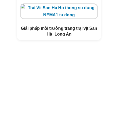
THUẦN HỮU CƠ CÙNG NEMA2
Giải pháp môi trường trang trại vịt San
Hà_Long An