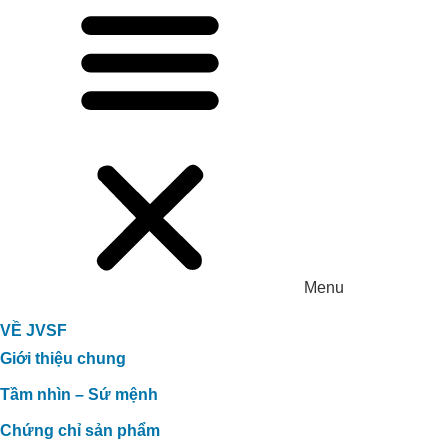
Xử lý môi trường trang trại heo nái NA
Rì _Bắc Cạn
Menu
VỀ JVSF
Giới thiệu chung
Tầm nhìn – Sứ mệnh
Chứng chỉ sản phẩm