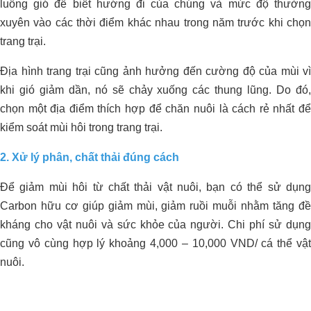
luồng gió để biết hướng đi của chúng và mức độ thường
xuyên vào các thời điểm khác nhau trong năm trước khi chọn
trang trại.
Địa hình trang trại cũng ảnh hưởng đến cường độ của mùi vì
khi gió giảm dần, nó sẽ chảy xuống các thung lũng. Do đó,
chọn một địa điểm thích hợp để chăn nuôi là cách rẻ nhất để
kiểm soát mùi hôi trong trang trại.
2. Xử lý phân, chất thải đúng cách
Để giảm mùi hôi từ chất thải vật nuôi, bạn có thể sử dụng
Carbon hữu cơ giúp giảm mùi, giảm ruồi muỗi nhằm tăng đề
Giải Pháp Xử Lý Mùi Hiệu Quả Cho
kháng cho vật nuôi và sức khỏe của người. Chi phí sử dụng
ORGANIC CARBON ĐÃ CÓ MẶT
Trang Trại Bò Sữa CNC
cũng vô cùng hợp lý khoảng 4,000 – 10,000 VND/ cá thể vật
TẠI CHÂU PHI
nuôi.