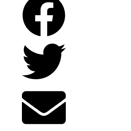
HOA NẮNG FARM THÀNH CÔNG
TĂNG HƠN 20% NĂNG SUẤT LÚA
ST25 VỚI ORGANIC CARBON
Xử lý môi trường hiệu quả cho trại gà
8.000 con tại Long An – Giải pháp thực
tiễn từ JVSF