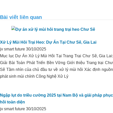
Bài viết liên quan
Xử lý môi trường trang trại heo anh
Sáng – Quảng Ngãi
Xử Lý Mùi Hôi Trại Heo: Dự Án Tại Chư Sê, Gia Lai
jv smart future
30/10/2025
Mục lục Dự Án Xử Lý Mùi Hôi Tại Trang Trại Chư Sê, Gia Lai:
Giải Bài Toán Phát Triển Bền Vững Giới thiệu Trang trại Chư
Sê Tầm nhìn của chủ đầu tư về xử lý mùi hôi Xác định nguồn
HẠ PHÈN DÙNG ORGANIC
phát sinh mùi chính Công Nghệ Xử Lý
CARBON CHO VÙNG CHUYÊN
CANH HỮU CƠ TẠI THẠNH HÓA,
LONG AN
Ngập lụt do triều cường 2025 tại Nam Bộ và giải pháp phục
hồi toàn diện
jv smart future
30/10/2025