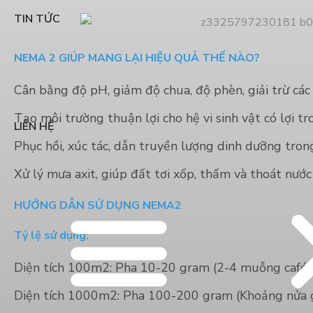
TIN TỨC
NEMA 2 GIÚP MANG LẠI HIỆU QUẢ THẾ NÀO?
Cân bằng độ pH, giảm độ chua, độ phèn, giải trừ các
Tạo môi trường thuận lợi cho hệ vi sinh vật có lợi tr
LIÊN HỆ
Phục hồi, xúc tác, dẫn truyền lượng dinh dưỡng trong
Xử lý mưa axit, giúp đất tơi xốp, thấm và thoát nước
HƯỚNG DẪN SỬ DỤNG NEMA2
Tỷ lệ sử dụng:
Diện tích 100m2: Pha 10-20 gram (2-4 muỗng café)
Diện tích 1000m2: Pha 100-200 gram (Khoảng nửa g