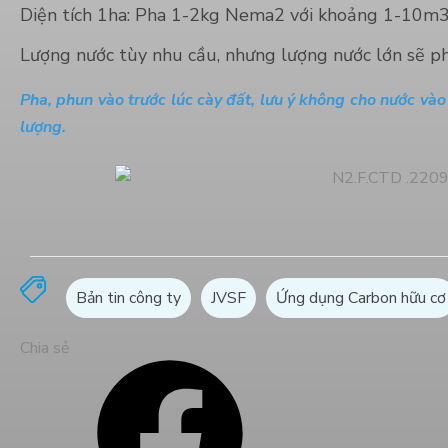
Diện tích 1ha: Pha 1-2kg Nema2 với khoảng 1-10m
Lượng nước tùy nhu cầu, nhưng lượng nước lớn sẽ 
Pha, phun vào trước lúc cày đất, lưu ý không cho nước vào
lượng.
Dự án xử lý môi trường
trang trại heo Anh Hỷ_Tây
Ninh
Bản tin công ty
JVSF
Ứng dụng Carbon hữu cơ
Chia sẻ