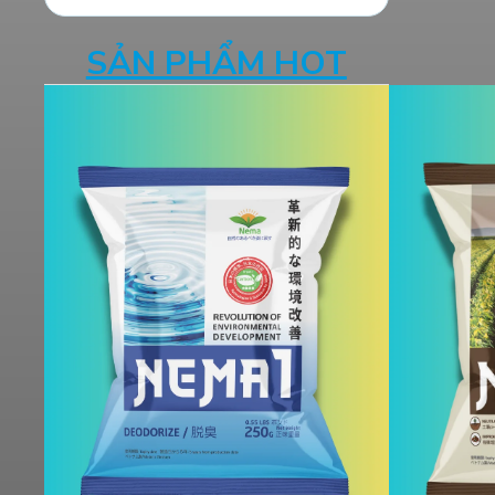
SẢN PHẨM HOT
Xử Lý Môi Trường Bể Nước
Thải – Nhà Máy Chế Biến
Thực Phẩm, Bến Lức – Long
An
ORGANIC CARBON ĐÃ CÓ
MẶT TẠI CHÂU PHI
Giải Pháp Organic Carbon
Cho Khu Xử Lý Nước Thải