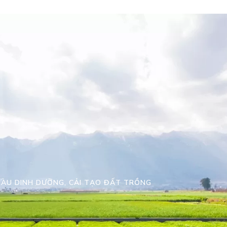
IÀU DINH DƯỠNG, CẢI TẠO ĐẤT TRỒNG