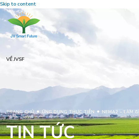
Skip to content
VỀ JVSF
•
•
TRANG CHỦ
ỨNG DỤNG THỰC TIỄN
NEMA2 – LÀM G
TIN TỨC