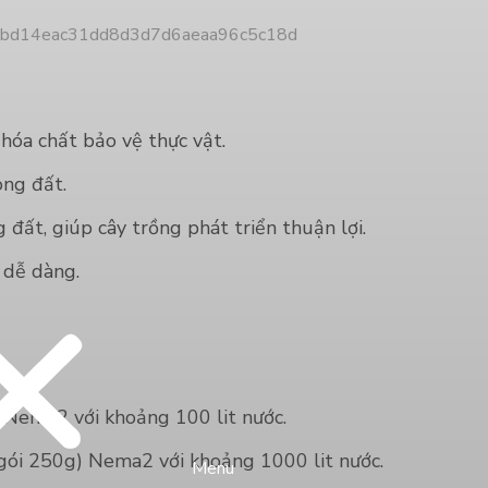
 hóa chất bảo vệ thực vật.
ong đất.
 đất, giúp cây trồng phát triển thuận lợi.
 dễ dàng.
 Nema2 với khoảng 100 lit nước.
ói 250g) Nema2 với khoảng 1000 lit nước.
Menu