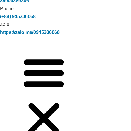
84904389386
Phone
(+84) 945306068
Zalo
https://zalo.me/0945306068
Xử lý môi trường trang trại heo nái NA
Rì _Bắc Cạn