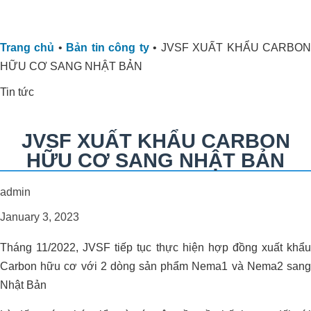
Trang chủ
•
Bản tin công ty
•
JVSF XUẤT KHẨU CARBO
HỮU CƠ SANG NHẬT BẢN
Tin tức
JVSF XUẤT KHẨU CARBON
PHÁT TRIỂN VƯỜN SẦU RIÊNG
HỮU CƠ SANG NHẬT BẢN
HỮU CƠ SINH THÁI
admin
January 3, 2023
Tháng 11/2022, JVSF tiếp tục thực hiện hợp đồng xuất khẩu
Dự án xử lý môi trường trang trại heo
Carbon hữu cơ với 2 dòng sản phẩm Nema1 và Nema2 sang
Anh Hải_Tây Ninh
Nhật Bản