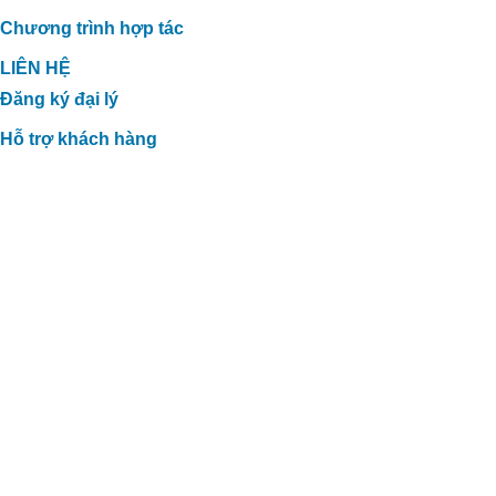
Chương trình hợp tác
LIÊN HỆ
Đăng ký đại lý
Hỗ trợ khách hàng
GIẢI PHÁP XỬ LÝ TĂNG CHẤT
LƯỢNG PHÂN HỮU CƠ TẠI TTC