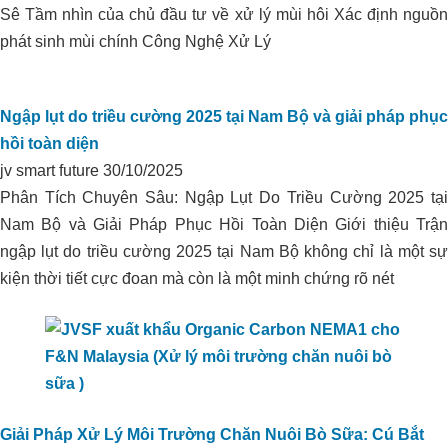
Sê Tầm nhìn của chủ đầu tư về xử lý mùi hôi Xác định nguồn
HẠ PHÈN DÙNG ORGANIC
phát sinh mùi chính Công Nghệ Xử Lý
CARBON CHO VÙNG CHUYÊN
CANH HỮU CƠ TẠI THẠNH HÓA,
LONG AN
Ngập lụt do triều cường 2025 tại Nam Bộ và giải pháp phục
hồi toàn diện
jv smart future
30/10/2025
Phân Tích Chuyên Sâu: Ngập Lụt Do Triều Cường 2025 tại
Nam Bộ và Giải Pháp Phục Hồi Toàn Diện Giới thiệu Trận
ngập lụt do triều cường 2025 tại Nam Bộ không chỉ là một sự
kiện thời tiết cực đoan mà còn là một minh chứng rõ nét
Giải Pháp Xử Lý Môi Trường Chăn Nuôi Bò Sữa: Cú Bắt
Xử lý môi trường trại heo I.D.P_Phú