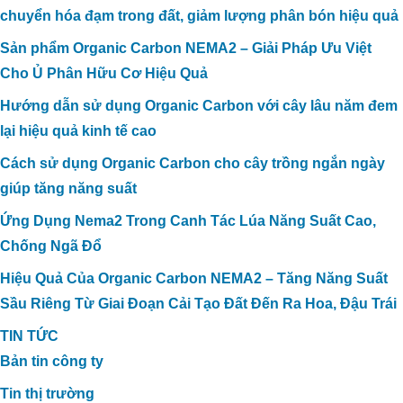
chuyển hóa đạm trong đất, giảm lượng phân bón hiệu quả
Sản phẩm Organic Carbon NEMA2 – Giải Pháp Ưu Việt
Cho Ủ Phân Hữu Cơ Hiệu Quả
Hướng dẫn sử dụng Organic Carbon với cây lâu năm đem
lại hiệu quả kinh tế cao
Cách sử dụng Organic Carbon cho cây trồng ngắn ngày
CÔNG NGHỆ CARBON HỮU CƠ XỬ
giúp tăng năng suất
LÝ TRIỆT ĐỂ MÙI HÔI TRONG CHĂN
NUÔI TẠI TRANG TRẠI BÒ SỮA HÀ
Ứng Dụng Nema2 Trong Canh Tác Lúa Năng Suất Cao,
TĨNH
Chống Ngã Đổ
Hiệu Quả Của Organic Carbon NEMA2 – Tăng Năng Suất
Sầu Riêng Từ Giai Đoạn Cải Tạo Đất Đến Ra Hoa, Đậu Trái
TIN TỨC
Bản tin công ty
Tin thị trường