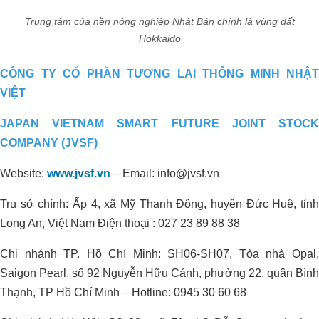
RIÊNG
Trung tâm của nền nông nghiệp Nhật Bản chính là vùng đất
Hokkaido
CÔNG TY CỔ PHẦN TƯƠNG LAI THÔNG MINH NHẬT
VIỆT
JAPAN VIETNAM SMART FUTURE JOINT STOCK
COMPANY (JVSF)
Website:
www.jvsf.vn
–
Email: info@jvsf.vn
Trụ sở chính: Ấp 4, xã Mỹ Thạnh Đông, huyện Đức Huệ, tỉnh
Long An, Việt Nam Điện thoại : 027 23 89 88 38
Chi nhánh TP. Hồ Chí Minh: SH06-SH07, Tòa nhà Opal,
Saigon Pearl, số 92 Nguyễn Hữu Cảnh, phường 22, quận Bình
Thạnh, TP Hồ Chí Minh – Hotline: 0945 30 60 68
Giải Pháp Organic Carbon Cho Khu
Xử Lý Nước Thải _Nhà Máy Chế Biến