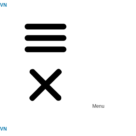
VN
Dự án xử lý môi trường trang trại heo
Anh Hỷ_Tây Ninh
Menu
VN