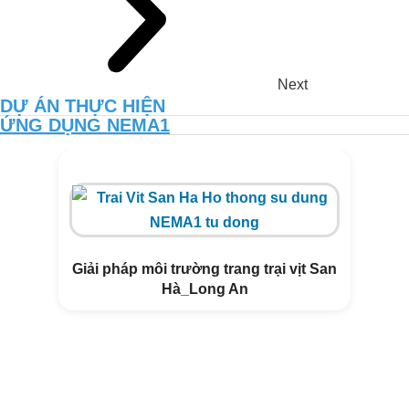
Next
DỰ ÁN THỰC HIỆN
ỨNG DỤNG NEMA1
TĂNG NĂNG SUẤT VÀ CHẤT
LƯỢNG ĐẤT VƯỜN CANH TÁC
THUẦN HỮU CƠ CÙNG NEMA2
Giải pháp môi trường trang trại vịt San
Hà_Long An