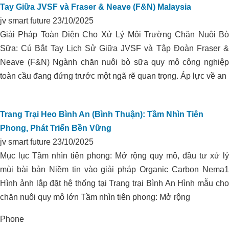
Tay Giữa JVSF và Fraser & Neave (F&N) Malaysia
Yên
jv smart future
23/10/2025
Giải Pháp Toàn Diện Cho Xử Lý Môi Trường Chăn Nuôi Bò
Sữa: Cú Bắt Tay Lịch Sử Giữa JVSF và Tập Đoàn Fraser &
Neave (F&N) Ngành chăn nuôi bò sữa quy mô công nghiệp
toàn cầu đang đứng trước một ngã rẽ quan trọng. Áp lực về an
Trang Trại Heo Bình An (Bình Thuận): Tầm Nhìn Tiên
Phong, Phát Triển Bền Vững
jv smart future
23/10/2025
Mục lục Tầm nhìn tiên phong: Mở rộng quy mô, đầu tư xử lý
mùi bài bản Niềm tin vào giải pháp Organic Carbon Nema1
KIỂM SOÁT PH ĐẤT TRỒNG VÀ
Hình ảnh lắp đặt hệ thống tại Trang trại Bình An Hình mẫu cho
CHĂM SÓC VƯỜN TIÊU
chăn nuôi quy mô lớn Tầm nhìn tiên phong: Mở rộng
Phone