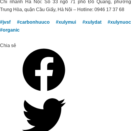
Chi nhánh Hà Nội: Số 33 ngõ 71 phố Đỗ Quang, phường
Sữa, Trường Thọ – Thủ Đức – TP. Hồ
Trung Hòa, quận Cầu Giấy, Hà Nội – Hotline: 0946 17 37 68
Chí Minh
#jvsf
#carbonhuuco
#xulymui
#xulydat
#xulynuoc
#organic
Chia sẻ
HOA NẮNG FARM THÀNH CÔNG
TĂNG HƠN 20% NĂNG SUẤT LÚA
ST25 VỚI ORGANIC CARBON