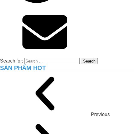
Xử lý môi trường hiệu quả cho trại gà
8.000 con tại Long An – Giải pháp thực
tiễn từ JVSF
Search for:
SẢN PHẨM HOT
Previous