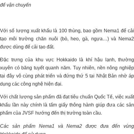
để vận chuyển
Giải Pháp Xử Lý Mùi Hiệu Quả Cho
ORGANIC CARBON ĐÃ CÓ MẶT
Trang Trại Bò Sữa CNC
TẠI CHÂU PHI
Với số lượng xuất khẩu là 100 thùng, bao gồm Nema1 để cải
tạo môi trường chăn nuôi (bò, heo, gà, ngựa…) và Nema2
được dùng để cải tạo đất.
Đặc trưng của khu vực Hokkaido là khí hậu lạnh, thường
xuyên có băng tuyết quanh năm. Tuy nhiên, nền nông nghiệp
tại đây vô cùng phát triển và đứng thứ 5 tại Nhật Bản nhờ áp
dụng các công nghệ hiện đại.
Với chất lượng sản phẩm đã đạt tiêu chuẩn Quốc Tế, việc xuất
khẩu lần này chính là tấm giấy thông hành giúp đưa các sản
phẩm của JVSF hướng đến thị trường toàn cầu.
Các sản phẩm Nema1 và Nema2 được đưa đến vùng