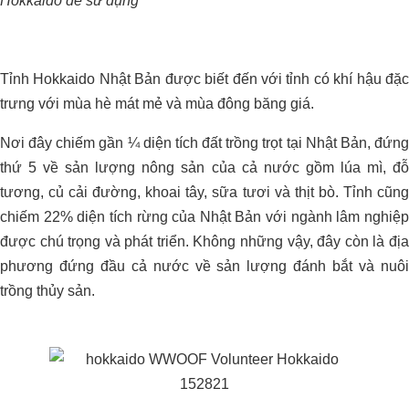
Hokkaido để sử dụng
Tỉnh Hokkaido Nhật Bản được biết đến với tỉnh có khí hậu đặc
trưng với mùa hè mát mẻ và mùa đông băng giá.
Nơi đây chiếm gần ¼ diện tích đất trồng trọt tại Nhật Bản, đứng
thứ 5 về sản lượng nông sản của cả nước gồm lúa mì, đỗ
tương, củ cải đường, khoai tây, sữa tươi và thịt bò. Tỉnh cũng
Xử Lý Môi Trường Bể Nước Thải –
chiếm 22% diện tích rừng của Nhật Bản với ngành lâm nghiệp
Nhà Máy Chế Biến Thực Phẩm, Bến
được chú trọng và phát triển. Không những vậy, đây còn là địa
Lức – Long An
phương đứng đầu cả nước về sản lượng đánh bắt và nuôi
trồng thủy sản.
QUY TRÌNH NÂNG VÀ GIỮ pH ỔN
ĐỊNH CHO ĐẤT TRỒNG SẦU