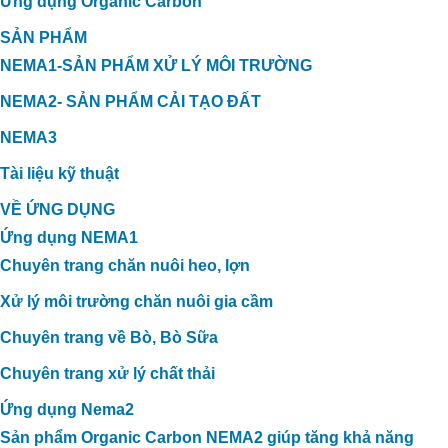
Ứng dụng Organic Carbon
ỨNG DỤNG CARBON HỮU CƠ
SẢN PHẨM
TRONG XỬ LÝ MÙI HÔI TRANG TRẠI
NEMA1-SẢN PHẨM XỬ LÝ MÔI TRƯỜNG
VỊT TẠI THẠNH HÓA, LONG AN
NEMA2- SẢN PHẨM CẢI TẠO ĐẤT
NEMA3
Tài liệu kỹ thuật
VỀ ỨNG DỤNG
Ứng dụng NEMA1
Chuyên trang chăn nuôi heo, lợn
Xử lý môi trường chăn nuôi gia cầm
Chuyên trang về Bò, Bò Sữa
Chuyên trang xử lý chất thải
Ứng dụng Nema2
Sản phẩm Organic Carbon NEMA2 giúp tăng khả năng