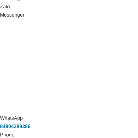
Zalo
Messenger
Xử lý môi trường trang trại heo
Vissan_Bình Thuận
WhatsApp
84904389386
Phone