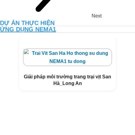
Next
DỰ ÁN THỰC HIỆN
ỨNG DỤNG NEMA1
TĂNG NĂNG SUẤT VÀ CHẤT
LƯỢNG ĐẤT VƯỜN CANH TÁC
THUẦN HỮU CƠ CÙNG NEMA2
Giải pháp môi trường trang trại vịt San
Hà_Long An