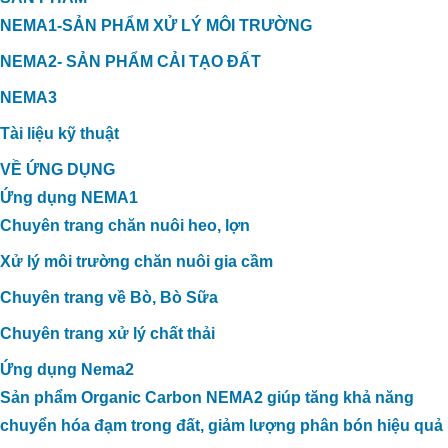
TRONG XỬ LÝ MÙI HÔI TRANG TRẠI
NEMA1-SẢN PHẨM XỬ LÝ MÔI TRƯỜNG
VỊT TẠI THẠNH HÓA, LONG AN
NEMA2- SẢN PHẨM CẢI TẠO ĐẤT
NEMA3
Tài liệu kỹ thuật
VỀ ỨNG DỤNG
Ứng dụng NEMA1
Chuyên trang chăn nuôi heo, lợn
Xử lý môi trường chăn nuôi gia cầm
Chuyên trang về Bò, Bò Sữa
Chuyên trang xử lý chất thải
Ứng dụng Nema2
Sản phẩm Organic Carbon NEMA2 giúp tăng khả năng
chuyển hóa đạm trong đất, giảm lượng phân bón hiệu quả