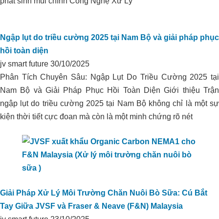
phát sinh mùi chính Công Nghệ Xử Lý
CARBON CHO VÙNG CHUYÊN
CANH HỮU CƠ TẠI THẠNH HÓA,
LONG AN
Ngập lụt do triều cường 2025 tại Nam Bộ và giải pháp phục
hồi toàn diện
jv smart future
30/10/2025
Phân Tích Chuyên Sâu: Ngập Lụt Do Triều Cường 2025 tại
Nam Bộ và Giải Pháp Phục Hồi Toàn Diện Giới thiệu Trận
ngập lụt do triều cường 2025 tại Nam Bộ không chỉ là một sự
kiện thời tiết cực đoan mà còn là một minh chứng rõ nét
Giải Pháp Xử Lý Môi Trường Chăn Nuôi Bò Sữa: Cú Bắt
Xử lý môi trường trại heo I.D.P_Phú
Tay Giữa JVSF và Fraser & Neave (F&N) Malaysia
Yên