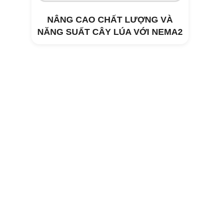
NÂNG CAO CHẤT LƯỢNG VÀ
NĂNG SUẤT CÂY LÚA VỚI NEMA2
Xử lý môi trường trang trại heo Tây
Hòa- Phú Yên