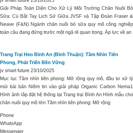
jv smart future
23/10/2025
Giải Pháp Toàn Diện Cho Xử Lý Môi Trường Chăn Nuôi Bò
Sữa: Cú Bắt Tay Lịch Sử Giữa JVSF và Tập Đoàn Fraser &
Neave (F&N) Ngành chăn nuôi bò sữa quy mô công nghiệp
toàn cầu đang đứng trước một ngã rẽ quan trọng. Áp lực về an
Trang Trại Heo Bình An (Bình Thuận): Tầm Nhìn Tiên
Phong, Phát Triển Bền Vững
jv smart future
23/10/2025
Mục lục Tầm nhìn tiên phong: Mở rộng quy mô, đầu tư xử lý
mùi bài bản Niềm tin vào giải pháp Organic Carbon Nema1
KIỂM SOÁT PH ĐẤT TRỒNG VÀ
Hình ảnh lắp đặt hệ thống tại Trang trại Bình An Hình mẫu cho
CHĂM SÓC VƯỜN TIÊU
chăn nuôi quy mô lớn Tầm nhìn tiên phong: Mở rộng
Phone
WhatsApp
Messenger