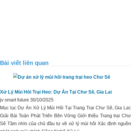
Bài viết liên quan
Xử lý môi trường trang trại heo anh
Sáng – Quảng Ngãi
Xử Lý Mùi Hôi Trại Heo: Dự Án Tại Chư Sê, Gia Lai
jv smart future
30/10/2025
Mục lục Dự Án Xử Lý Mùi Hôi Tại Trang Trại Chư Sê, Gia Lai:
Giải Bài Toán Phát Triển Bền Vững Giới thiệu Trang trại Chư
Sê Tầm nhìn của chủ đầu tư về xử lý mùi hôi Xác định nguồn
HẠ PHÈN DÙNG ORGANIC