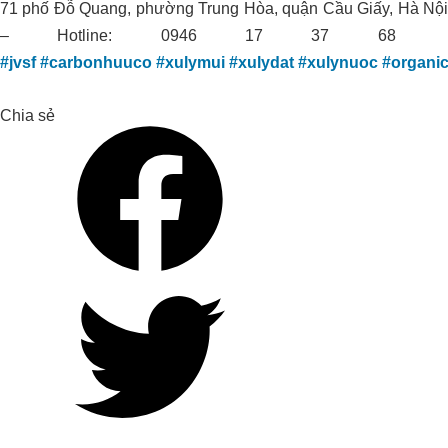
71 phố Đỗ Quang, phường Trung Hòa, quận Cầu Giấy, Hà Nội
– Hotline: 0946 17 37 68
#jvsf
#carbonhuuco
#xulymui
#xulydat
#xulynuoc
#organi
Chia sẻ
HOA NẮNG FARM THÀNH CÔNG
TĂNG HƠN 20% NĂNG SUẤT LÚA
ST25 VỚI ORGANIC CARBON