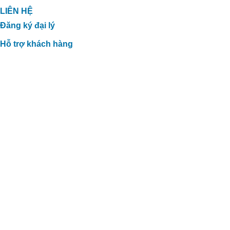
LIÊN HỆ
Đăng ký đại lý
Hỗ trợ khách hàng
GIẢI PHÁP XỬ LÝ TĂNG CHẤT
LƯỢNG PHÂN HỮU CƠ TẠI TTC