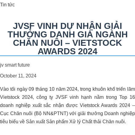
Tin tức
JVSF VINH DỰ NHẬN GIẢI
THƯỞNG DANH GIÁ NGÀNH
CHĂN NUÔI – VIETSTOCK
AWARDS 2024
Xử Lý Môi Trường Bể Nước Thải –
Nhà Máy Chế Biến Thực Phẩm, Bến
jv smart future
Lức – Long An
October 11, 2024
Vào tối ngày 09 tháng 10 năm 2024, trong khuôn khổ triển lãm
Vietstock 2024, công ty JVSF vinh hạnh nằm trong Top 16
doanh nghiệp xuất sắc nhận được Vietstock Awards 2024 –
QUY TRÌNH NÂNG VÀ GIỮ pH ỔN
Cục Chăn nuôi (Bộ NN&PTNT) với giải thưởng Doanh nghiệp
ĐỊNH CHO ĐẤT TRỒNG SẦU
tiêu biểu về Sản xuất Sản phẩm Xử lý Chất thải Chăn nuôi.
RIÊNG