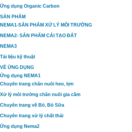
Ứng dụng Organic Carbon
SẢN PHẨM
NEMA1-SẢN PHẨM XỬ LÝ MÔI TRƯỜNG
NEMA2- SẢN PHẨM CẢI TẠO ĐẤT
NEMA3
Tài liệu kỹ thuật
VỀ ỨNG DỤNG
Ứng dụng NEMA1
Chuyên trang chăn nuôi heo, lợn
Cải Thiện Vườn Sầu Riêng Nhiễm
Xử lý môi trường chăn nuôi gia cầm
Phèn Tại Cái Bè, Tiền Giang: Kinh
Chuyên trang về Bò, Bò Sữa
Nghiệm Từ Anh Xuân và Giải Pháp
Organic Carbon NEMA2
Chuyên trang xử lý chất thải
Ứng dụng Nema2