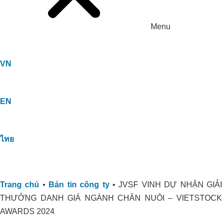
Giải Pháp Xử Lý Mùi Hiệu Quả Cho
ORGANIC CARBON ĐÃ CÓ MẶT
Trang Trại Bò Sữa CNC
Menu
TẠI CHÂU PHI
VN
EN
ไทย
Trang chủ
•
Bản tin công ty
•
JVSF VINH DỰ NHẬN GIẢ
THƯỞNG DANH GIÁ NGÀNH CHĂN NUÔI – VIETSTOCK
AWARDS 2024