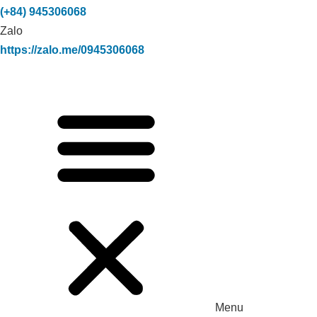
(+84) 945306068
Zalo
https://zalo.me/0945306068
Xử lý môi trường trang trại heo nái NA
Rì _Bắc Cạn
Menu