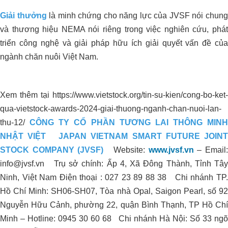
Giải thưởng
là minh chứng cho năng lực của JVSF nói chun
và thương hiệu NEMA nói riêng trong việc nghiên cứu, phát
triển công nghệ và giải pháp hữu ích giải quyết vấn đề của
ngành chăn nuôi Việt Nam.
Xem thêm tại https://www.vietstock.org/tin-su-kien/cong-bo-ket-
qua-vietstock-awards-2024-giai-thuong-nganh-chan-nuoi-lan-
thu-12/
CÔNG TY CỔ PHẦN TƯƠNG LAI THÔNG MINH
NHẬT VIỆT
JAPAN VIETNAM SMART FUTURE JOINT
STOCK COMPANY (JVSF)
Website:
www.jvsf.vn
–
Email:
info@jvsf.vn
Trụ sở chính: Ấp 4, Xã Đông Thành, Tỉnh Tây
Ninh, Việt Nam Điện thoại : 027 23 89 88 38
Chi nhánh TP
Giải Pháp Organic Carbon Cho Khu
Hồ Chí Minh: SH06-SH07, Tòa nhà Opal, Saigon Pearl, số 92
Xử Lý Nước Thải _Nhà Máy Chế Biến
Nguyễn Hữu Cảnh, phường 22, quận Bình Thạnh, TP Hồ Chí
Sữa, Trường Thọ – Thủ Đức – TP. Hồ
Minh – Hotline: 0945 30 60 68
Chi nhánh Hà Nội: Số 33 ng
Chí Minh