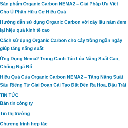
Sản phẩm Organic Carbon NEMA2 – Giải Pháp Ưu Việt
Cho Ủ Phân Hữu Cơ Hiệu Quả
Hướng dẫn sử dụng Organic Carbon với cây lâu năm đem
lại hiệu quả kinh tế cao
Cách sử dụng Organic Carbon cho cây trồng ngắn ngày
CÔNG NGHỆ CARBON HỮU CƠ XỬ
giúp tăng năng suất
LÝ TRIỆT ĐỂ MÙI HÔI TRONG CHĂN
NUÔI TẠI TRANG TRẠI BÒ SỮA HÀ
Ứng Dụng Nema2 Trong Canh Tác Lúa Năng Suất Cao,
TĨNH
Chống Ngã Đổ
Hiệu Quả Của Organic Carbon NEMA2 – Tăng Năng Suất
Sầu Riêng Từ Giai Đoạn Cải Tạo Đất Đến Ra Hoa, Đậu Trái
TIN TỨC
Bản tin công ty
Tin thị trường
Chương trình hợp tác