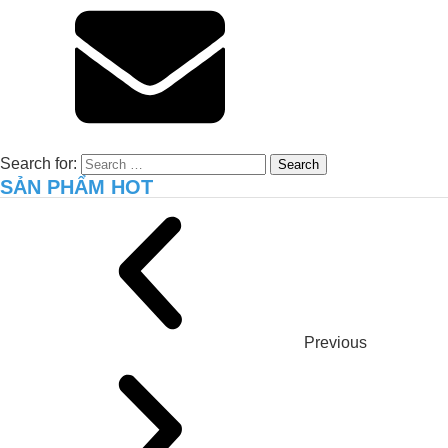
Xử lý môi trường hiệu quả cho trại gà
8.000 con tại Long An – Giải pháp thực
tiễn từ JVSF
Search for:
SẢN PHẨM HOT
Previous