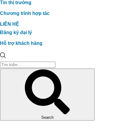
Tin thị trường
Chương trình hợp tác
LIÊN HỆ
Đăng ký đại lý
Hỗ trợ khách hàng
PHÁT TRIỂN VƯỜN SẦU RIÊNG
HỮU CƠ SINH THÁI
Dự án xử lý môi trường trang trại heo
Anh Hải_Tây Ninh
Search