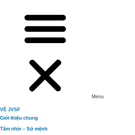
CÔNG NGHỆ CARBON HỮU CƠ XỬ
LÝ TRIỆT ĐỂ MÙI HÔI TRONG CHĂN
NUÔI TẠI TRANG TRẠI BÒ SỮA HÀ
TĨNH
Menu
VỀ JVSF
Giới thiệu chung
Tầm nhìn – Sứ mệnh