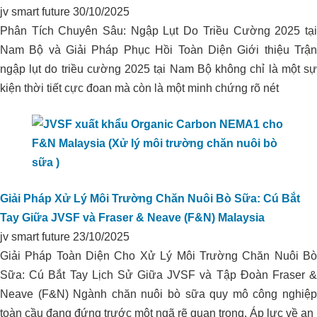
jv smart future
30/10/2025
Phân Tích Chuyên Sâu: Ngập Lụt Do Triều Cường 2025 tại
Nam Bộ và Giải Pháp Phục Hồi Toàn Diện Giới thiệu Trận
ngập lụt do triều cường 2025 tại Nam Bộ không chỉ là một sự
kiện thời tiết cực đoan mà còn là một minh chứng rõ nét
Xử lý môi trường trang trại heo
Vissan_Bình Thuận
Giải Pháp Xử Lý Môi Trường Chăn Nuôi Bò Sữa: Cú Bắt
Tay Giữa JVSF và Fraser & Neave (F&N) Malaysia
jv smart future
23/10/2025
Giải Pháp Toàn Diện Cho Xử Lý Môi Trường Chăn Nuôi Bò
Sữa: Cú Bắt Tay Lịch Sử Giữa JVSF và Tập Đoàn Fraser &
Neave (F&N) Ngành chăn nuôi bò sữa quy mô công nghiệp
toàn cầu đang đứng trước một ngã rẽ quan trọng. Áp lực về an