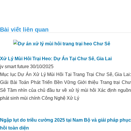
Bài viết liên quan
Xử Lý Mùi Hôi Trại Heo: Dự Án Tại Chư Sê, Gia Lai
jv smart future
30/10/2025
Mục lục Dự Án Xử Lý Mùi Hôi Tại Trang Trại Chư Sê, Gia Lai:
Giải Bài Toán Phát Triển Bền Vững Giới thiệu Trang trại Chư
Xử lý môi trường trại heo I.D.P_Phú
Sê Tầm nhìn của chủ đầu tư về xử lý mùi hôi Xác định nguồn
HẠ PHÈN DÙNG ORGANIC
Yên
phát sinh mùi chính Công Nghệ Xử Lý
CARBON CHO VÙNG CHUYÊN
CANH HỮU CƠ TẠI THẠNH HÓA,
LONG AN
Ngập lụt do triều cường 2025 tại Nam Bộ và giải pháp phục
hồi toàn diện