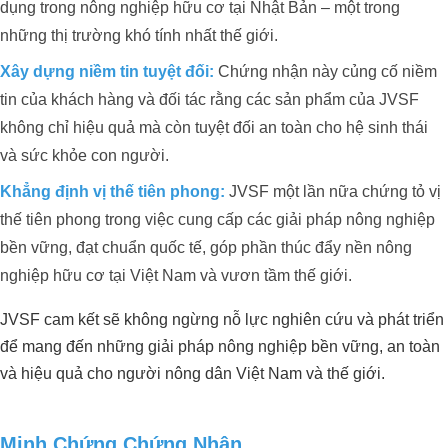
dụng trong nông nghiệp hữu cơ tại Nhật Bản – một trong
những thị trường khó tính nhất thế giới.
Xây dựng niềm tin tuyệt đối:
Chứng nhận này củng cố niềm
tin của khách hàng và đối tác rằng các sản phẩm của JVSF
không chỉ hiệu quả mà còn tuyệt đối an toàn cho hệ sinh thái
và sức khỏe con người.
Dự án xử lý môi trường trang trại heo
Khẳng định vị thế tiên phong:
JVSF một lần nữa chứng tỏ vị
Anh Hải_Tây Ninh
thế tiên phong trong việc cung cấp các giải pháp nông nghiệp
QUY TRÌNH NÂNG VÀ GIỮ pH ỔN
bền vững, đạt chuẩn quốc tế, góp phần thúc đẩy nền nông
ĐỊNH CHO ĐẤT TRỒNG SẦU
nghiệp hữu cơ tại Việt Nam và vươn tầm thế giới.
RIÊNG
JVSF cam kết sẽ không ngừng nỗ lực nghiên cứu và phát triển
để mang đến những giải pháp nông nghiệp bền vững, an toàn
và hiệu quả cho người nông dân Việt Nam và thế giới.
Minh Chứng Chứng Nhận