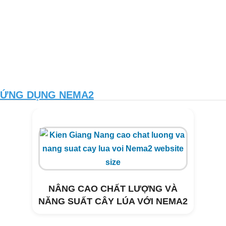
ỨNG DỤNG NEMA2
NÂNG CAO CHẤT LƯỢNG VÀ
NĂNG SUẤT CÂY LÚA VỚI NEMA2
Xử lý môi trường trang trại heo Tây
Hòa- Phú Yên