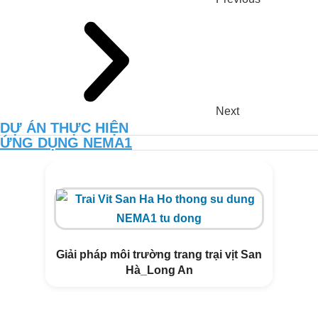
LƯỢNG ĐẤT VƯỜN CANH TÁC
THUẦN HỮU CƠ CÙNG NEMA2
Next
DỰ ÁN THỰC HIỆN
ỨNG DỤNG NEMA1
Giải pháp môi trường trang trại vịt San
Hà_Long An