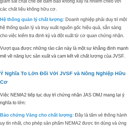
giám sát chặt chẽ để đảm bảo không xảy ra nhiễm chéo với
các chất liệu không hữu cơ.
Hệ thống quản lý chất lượng:
Doanh nghiệp phải duy trì một
hệ thống quản lý và truy xuất nguồn gốc hiệu quả, sẵn sàng
cho việc kiểm tra định kỳ và đột xuất từ cơ quan chứng nhận.
Vượt qua được những rào cản này là một sự khẳng định mạnh
mẽ về năng lực sản xuất và cam kết về chất lượng của JVSF.
Dự án xử lý môi trường trang trại heo
Ý Nghĩa To Lớn Đối Với JVSF và Nông Nghiệp Hữu
Anh Hỷ_Tây Ninh
Cơ
Việc NEMA2 tiếp tục duy trì chứng nhận JAS OMJ mang lại ý
nghĩa to lớn:
Bảo chứng Vàng cho chất lượng:
Đây là tấm vé thông hành
uy tín nhất, cho phép sản phẩm NEMA2 được tin dùng và ứng