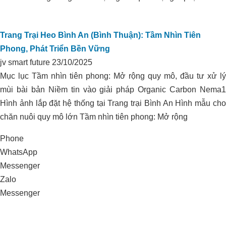
Trang Trại Heo Bình An (Bình Thuận): Tầm Nhìn Tiên
Phong, Phát Triển Bền Vững
jv smart future
23/10/2025
Mục lục Tầm nhìn tiên phong: Mở rộng quy mô, đầu tư xử lý
mùi bài bản Niềm tin vào giải pháp Organic Carbon Nema1
KIỂM SOÁT PH ĐẤT TRỒNG VÀ
Xử lý môi trường trang trại heo nái NA
Hình ảnh lắp đặt hệ thống tại Trang trại Bình An Hình mẫu cho
CHĂM SÓC VƯỜN TIÊU
Rì _Bắc Cạn
chăn nuôi quy mô lớn Tầm nhìn tiên phong: Mở rộng
Phone
WhatsApp
Messenger
Zalo
Messenger