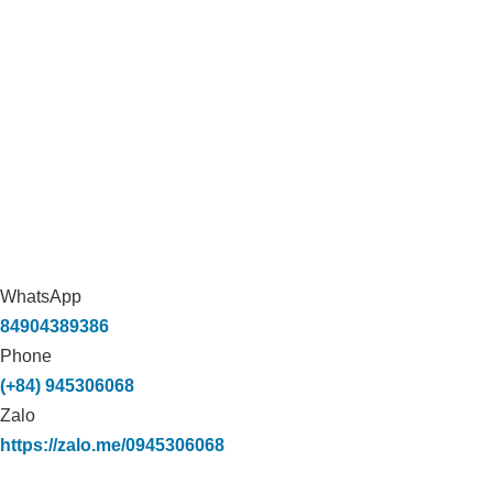
ỨNG DỤNG CARBON HỮU CƠ
TRONG XỬ LÝ MÙI HÔI TRANG TRẠI
VỊT TẠI THẠNH HÓA, LONG AN
WhatsApp
84904389386
Phone
(+84) 945306068
Zalo
https://zalo.me/0945306068