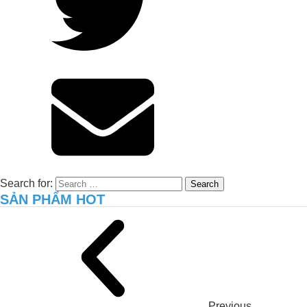
Giải Pháp Organic Carbon Cho Khu
Xử Lý Nước Thải _Nhà Máy Chế Biến
Sữa, Trường Thọ – Thủ Đức – TP. Hồ
Chí Minh
Search for:
SẢN PHẨM HOT
Xử lý môi trường hiệu quả cho trại gà
8.000 con tại Long An – Giải pháp thực
tiễn từ JVSF
TĂNG NĂNG SUẤT VÀ CHẤT
Previous