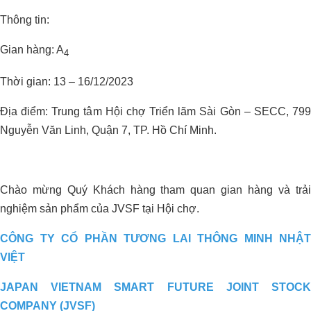
Thông tin:
Gian hàng: A
4
Thời gian: 13 – 16/12/2023
Địa điểm: Trung tâm Hội chợ Triển lãm Sài Gòn – SECC, 799
Nguyễn Văn Linh, Quận 7, TP. Hồ Chí Minh.
Giải Pháp Xử Lý Mùi Hiệu Quả Cho
Trang Trại Bò Sữa CNC
Chào mừng Quý Khách hàng tham quan gian hàng và trải
nghiệm sản phẩm của JVSF tại Hội chợ.
CÔNG TY CỔ PHẦN TƯƠNG LAI THÔNG MINH NHẬT
VIỆT
JAPAN VIETNAM SMART FUTURE JOINT STOCK
COMPANY (JVSF)