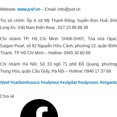
Website:
www.jvsf.vn
–
Email: info@jvsf.vn
Trụ sở chính: Ấp 4, xã Mỹ Thạnh Đông, huyện Đức Huệ, tỉnh
Long An, Việt Nam Điện thoại : 027 23 89 88 38
Chi nhánh TP. Hồ Chí Minh: SH06-SH07, Tòa nhà Opal,
Saigon Pearl, số 92 Nguyễn Hữu Cảnh, phường 22, quận Bình
Xử Lý Môi Trường Bể Nước Thải –
Thạnh, TP Hồ Chí Minh – Hotline: 0945 30 60 68
Nhà Máy Chế Biến Thực Phẩm, Bến
Lức – Long An
Chi nhánh Hà Nội: Số 33 ngõ 71 phố Đỗ Quang, phường
HOA NẮNG FARM THÀNH CÔNG
Trung Hòa, quận Cầu Giấy, Hà Nội – Hotline: 0946 17 37 68
TĂNG HƠN 20% NĂNG SUẤT LÚA
#jvsf
#carbonhuuco
#xulymui
#xulydat
#xulynuoc
#organi
ST25 VỚI ORGANIC CARBON
Chia sẻ