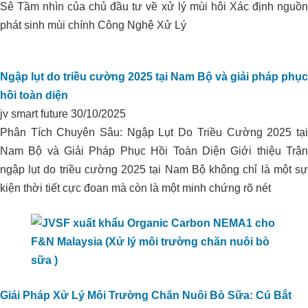
Xử lý môi trường trại heo I.D.P_Phú
Sê Tầm nhìn của chủ đầu tư về xử lý mùi hôi Xác định nguồn
HẠ PHÈN DÙNG ORGANIC
Yên
phát sinh mùi chính Công Nghệ Xử Lý
CARBON CHO VÙNG CHUYÊN
CANH HỮU CƠ TẠI THẠNH HÓA,
LONG AN
Ngập lụt do triều cường 2025 tại Nam Bộ và giải pháp phục
hồi toàn diện
jv smart future
30/10/2025
Phân Tích Chuyên Sâu: Ngập Lụt Do Triều Cường 2025 tại
Nam Bộ và Giải Pháp Phục Hồi Toàn Diện Giới thiệu Trận
ngập lụt do triều cường 2025 tại Nam Bộ không chỉ là một sự
kiện thời tiết cực đoan mà còn là một minh chứng rõ nét
Xử lý môi trường trang trại heo
Vissan_Bình Thuận
Giải Pháp Xử Lý Môi Trường Chăn Nuôi Bò Sữa: Cú Bắt