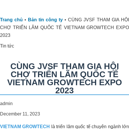
Trang chủ
•
Bản tin công ty
•
CÙNG JVSF THAM GIA HỘI
ORGANIC CARBON ĐÃ CÓ MẶT
CHỢ TRIỂN LÃM QUỐC TẾ VIETNAM GROWTECH EXPO
TẠI CHÂU PHI
2023
Tin tức
CÙNG JVSF THAM GIA HỘI
CHỢ TRIỂN LÃM QUỐC TẾ
VIETNAM GROWTECH EXPO
2023
admin
Dự án xử lý môi trường trang trại heo
December 11, 2023
Anh Hỷ_Tây Ninh
VIETNAM GROWTECH
là triển lãm quốc tế chuyên ngành lớ