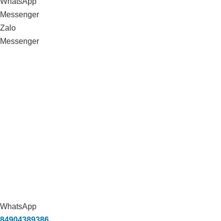
WhatsApp
Messenger
Zalo
Messenger
ỨNG DỤNG CARBON HỮU CƠ
TRONG XỬ LÝ MÙI HÔI TRANG TRẠI
VỊT TẠI THẠNH HÓA, LONG AN
WhatsApp
84904389386