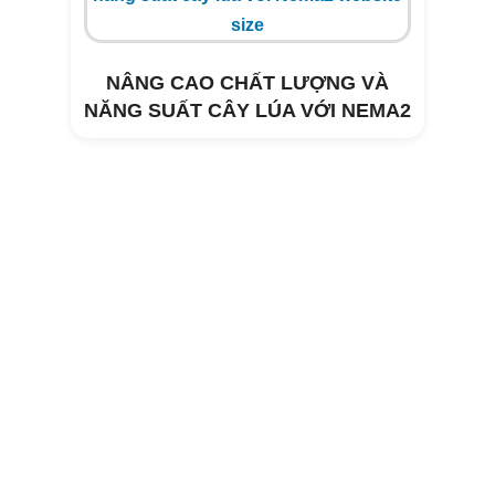
NÂNG CAO CHẤT LƯỢNG VÀ
NĂNG SUẤT CÂY LÚA VỚI NEMA2
Xử lý môi trường trang trại heo Tây
Hòa- Phú Yên