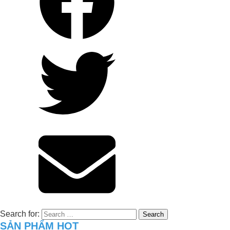
Giải Pháp Organic Carbon Cho Khu
Xử Lý Nước Thải _Nhà Máy Chế Biến
Sữa, Trường Thọ – Thủ Đức – TP. Hồ
Chí Minh
Search for:
SẢN PHẨM HOT