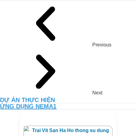
Xử lý môi trường hiệu quả cho trại gà
8.000 con tại Long An – Giải pháp thực
tiễn từ JVSF
TĂNG NĂNG SUẤT VÀ CHẤT
Previous
LƯỢNG ĐẤT VƯỜN CANH TÁC
THUẦN HỮU CƠ CÙNG NEMA2
Next
DỰ ÁN THỰC HIỆN
ỨNG DỤNG NEMA1