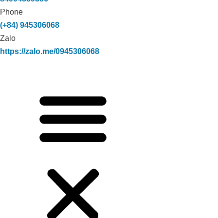
Phone
(+84) 945306068
Zalo
https://zalo.me/0945306068
CÔNG NGHỆ CARBON HỮU CƠ XỬ
LÝ TRIỆT ĐỂ MÙI HÔI TRONG CHĂN
NUÔI TẠI TRANG TRẠI BÒ SỮA HÀ
TĨNH