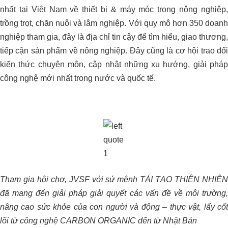
nhất tại Việt Nam về thiết bị & máy móc trong nông nghiệp,
trồng trọt, chăn nuôi và lâm nghiệp. Với quy mô hơn 350 doanh
nghiệp tham gia, đây là địa chỉ tin cậy để tìm hiểu, giao thương,
tiếp cận sản phẩm về nông nghiệp. Đây cũng là cơ hội trao đổi
kiến thức chuyên môn, cập nhật những xu hướng, giải pháp
công nghệ mới nhất trong nước và quốc tế.
Dự án xử lý môi trường trang trại heo
Anh Hải_Tây Ninh
Tham gia hội chợ, JVSF với sứ mệnh TÁI TẠO THIÊN NHIÊN
đã mang đến giải pháp giải quyết các vấn đề về môi trường,
QUY TRÌNH NÂNG VÀ GIỮ pH ỔN
nâng cao sức khỏe của con người và động – thực vật, lấy cốt
ĐỊNH CHO ĐẤT TRỒNG SẦU
lõi từ công nghệ CARBON ORGANIC đến từ Nhật Bản
RIÊNG