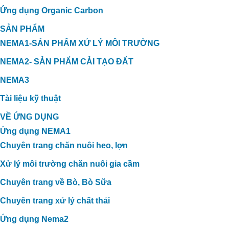
Ứng dụng Organic Carbon
SẢN PHẨM
NEMA1-SẢN PHẨM XỬ LÝ MÔI TRƯỜNG
NEMA2- SẢN PHẨM CẢI TẠO ĐẤT
NEMA3
Tài liệu kỹ thuật
VỀ ỨNG DỤNG
Ứng dụng NEMA1
Chuyên trang chăn nuôi heo, lợn
Xử lý môi trường chăn nuôi gia cầm
Cải Thiện Vườn Sầu Riêng Nhiễm
Chuyên trang về Bò, Bò Sữa
Phèn Tại Cái Bè, Tiền Giang: Kinh
Chuyên trang xử lý chất thải
Nghiệm Từ Anh Xuân và Giải Pháp
Organic Carbon NEMA2
Ứng dụng Nema2