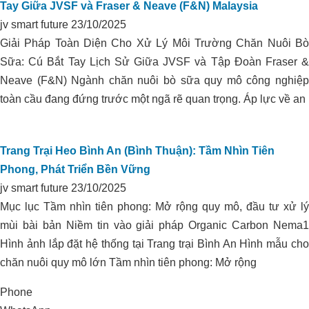
Tay Giữa JVSF và Fraser & Neave (F&N) Malaysia
jv smart future
23/10/2025
Giải Pháp Toàn Diện Cho Xử Lý Môi Trường Chăn Nuôi Bò
Sữa: Cú Bắt Tay Lịch Sử Giữa JVSF và Tập Đoàn Fraser &
Neave (F&N) Ngành chăn nuôi bò sữa quy mô công nghiệp
toàn cầu đang đứng trước một ngã rẽ quan trọng. Áp lực về an
Trang Trại Heo Bình An (Bình Thuận): Tầm Nhìn Tiên
Phong, Phát Triển Bền Vững
jv smart future
23/10/2025
Mục lục Tầm nhìn tiên phong: Mở rộng quy mô, đầu tư xử lý
mùi bài bản Niềm tin vào giải pháp Organic Carbon Nema1
KIỂM SOÁT PH ĐẤT TRỒNG VÀ
Xử lý môi trường trang trại heo nái NA
Hình ảnh lắp đặt hệ thống tại Trang trại Bình An Hình mẫu cho
CHĂM SÓC VƯỜN TIÊU
Rì _Bắc Cạn
chăn nuôi quy mô lớn Tầm nhìn tiên phong: Mở rộng
Phone