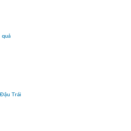
u quả
Đậu Trái