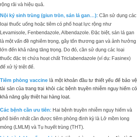
rộng rãi và hiệu quả.
Nội ký sinh trùng (giun tròn, sán lá gan…):
Cần sử dụng các
loại thuốc uống hoặc tiêm có phổ hoạt lực rộng như
Levamisole, Fenbendazole, Albendazole. Đặc biệt, sán lá gan
là một vấn đề nghiêm trọng, gây tổn thương gan và ảnh hưởng
lớn đến khả năng tăng trọng. Do đó, cần sử dụng các loại
thuốc đặc trị chứa hoạt chất Triclabendazole (ví dụ: Fasinex)
để xử lý triệt để.
Tiêm phòng vaccine
là một khoản đầu tư thiết yếu để bảo v
tài sản của trang trại khỏi các bệnh truyền nhiễm nguy hiểm có
khả năng gây thiệt hại hàng loạt.
Các bệnh cần ưu tiên:
Hai bệnh truyền nhiễm nguy hiểm và
phổ biến nhất cần được tiêm phòng định kỳ là Lở mồm long
móng (LMLM) và Tụ huyết trùng (THT).