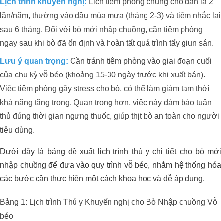
Lịch trình khuyến nghị:
Lịch tiêm phòng chung cho đàn là 2
lần/năm, thường vào đầu mùa mưa (tháng 2-3) và tiêm nhắc lại
sau 6 tháng. Đối với bò mới nhập chuồng, cần tiêm phòng
ngay sau khi bò đã ổn định và hoàn tất quá trình tẩy giun sán.
Lưu ý quan trọng:
Cần tránh tiêm phòng vào giai đoạn cuối
của chu kỳ vỗ béo (khoảng 15-30 ngày trước khi xuất bán).
Việc tiêm phòng gây stress cho bò, có thể làm giảm tạm thời
khả năng tăng trọng. Quan trọng hơn, việc này đảm bảo tuân
thủ đúng thời gian ngưng thuốc, giúp thịt bò an toàn cho người
tiêu dùng.
Dưới đây là bảng đề xuất lịch trình thú y chi tiết cho bò mới
nhập chuồng để đưa vào quy trình vỗ béo, nhằm hệ thống hóa
các bước cần thực hiện một cách khoa học và dễ áp dụng.
Bảng 1: Lịch trình Thú y Khuyến nghị cho Bò Nhập chuồng Vỗ
béo