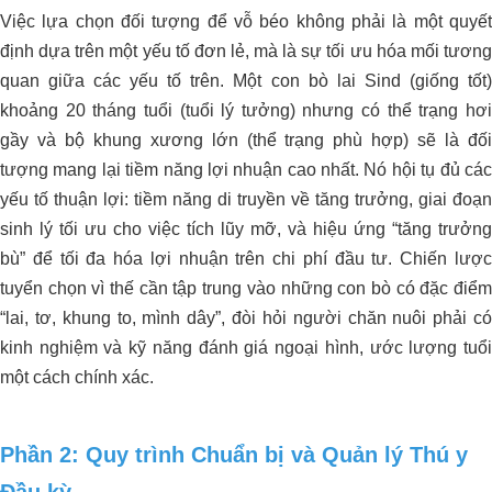
Việc lựa chọn đối tượng để vỗ béo không phải là một quyết
định dựa trên một yếu tố đơn lẻ, mà là sự tối ưu hóa mối tương
quan giữa các yếu tố trên. Một con bò lai Sind (giống tốt)
khoảng 20 tháng tuổi (tuổi lý tưởng) nhưng có thể trạng hơi
gầy và bộ khung xương lớn (thể trạng phù hợp) sẽ là đối
tượng mang lại tiềm năng lợi nhuận cao nhất. Nó hội tụ đủ các
yếu tố thuận lợi: tiềm năng di truyền về tăng trưởng, giai đoạn
sinh lý tối ưu cho việc tích lũy mỡ, và hiệu ứng “tăng trưởng
bù” để tối đa hóa lợi nhuận trên chi phí đầu tư. Chiến lược
tuyển chọn vì thế cần tập trung vào những con bò có đặc điểm
“lai, tơ, khung to, mình dây”, đòi hỏi người chăn nuôi phải có
kinh nghiệm và kỹ năng đánh giá ngoại hình, ước lượng tuổi
một cách chính xác.
Phần 2: Quy trình Chuẩn bị và Quản lý Thú y