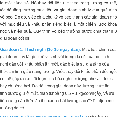
là một hằng số. Nó thay đổi liên tục theo trọng lượng cơ thể,
tốc độ tăng trưởng mục tiêu và giai đoạn sinh lý của quá trình
vỗ béo. Do đó, việc chia chu kỳ vỗ béo thành các giai đoạn nhỏ
với mục tiêu và khẩu phần riêng biệt là một chiến lược khoa
học và hiệu quả. Quy trình vỗ béo thường được chia thành 3
giai đoạn cốt lõi:
Giai đoạn 1: Thích nghi (10-15 ngày đầu):
Mục tiêu chính của
giai đoạn này là giúp hệ vi sinh vật trong dạ cỏ của bò thích
nghi dần với khẩu phần ăn mới, đặc biệt là sự gia tăng của
thức ăn tinh giàu năng lượng. Việc thay đổi khẩu phần đột ngột
có thể gây ra các rối loạn tiêu hóa nghiêm trọng như acidosis
hay chướng hơi. Do đó, trong giai đoạn này, lượng thức ăn
tinh được giữ ở mức thấp (khoảng 0.5 – 1 kg/con/ngày) và ưu
tiên cung cấp thức ăn thô xanh chất lượng cao để ổn định môi
trường dạ cỏ.