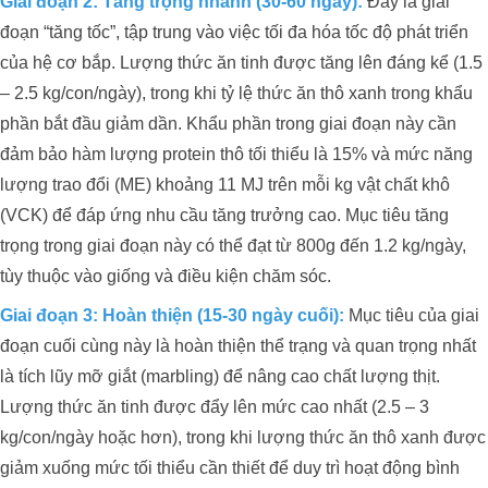
Giai đoạn 2: Tăng trọng nhanh (30-60 ngày):
Đây là giai
đoạn “tăng tốc”, tập trung vào việc tối đa hóa tốc độ phát triển
của hệ cơ bắp. Lượng thức ăn tinh được tăng lên đáng kể (1.5
– 2.5 kg/con/ngày), trong khi tỷ lệ thức ăn thô xanh trong khẩu
phần bắt đầu giảm dần. Khẩu phần trong giai đoạn này cần
đảm bảo hàm lượng protein thô tối thiểu là 15% và mức năng
lượng trao đổi (ME) khoảng 11 MJ trên mỗi kg vật chất khô
(VCK) để đáp ứng nhu cầu tăng trưởng cao. Mục tiêu tăng
trọng trong giai đoạn này có thể đạt từ 800g đến 1.2 kg/ngày,
tùy thuộc vào giống và điều kiện chăm sóc.
Giai đoạn 3: Hoàn thiện (15-30 ngày cuối):
Mục tiêu của giai
đoạn cuối cùng này là hoàn thiện thể trạng và quan trọng nhất
là tích lũy mỡ giắt (marbling) để nâng cao chất lượng thịt.
Lượng thức ăn tinh được đẩy lên mức cao nhất (2.5 – 3
kg/con/ngày hoặc hơn), trong khi lượng thức ăn thô xanh được
giảm xuống mức tối thiểu cần thiết để duy trì hoạt động bình