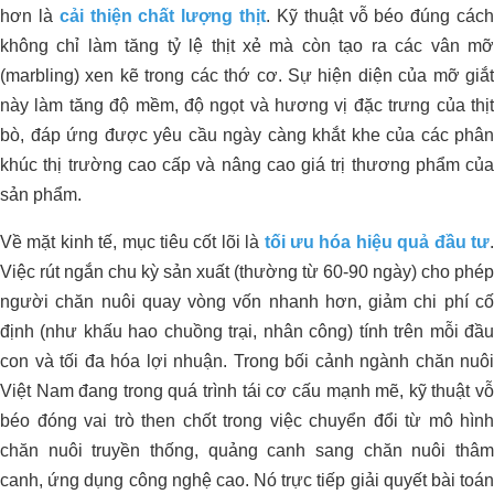
hơn là
cải thiện chất lượng thịt
. Kỹ thuật vỗ béo đúng các
không chỉ làm tăng tỷ lệ thịt xẻ mà còn tạo ra các vân mỡ
(marbling) xen kẽ trong các thớ cơ. Sự hiện diện của mỡ giắt
này làm tăng độ mềm, độ ngọt và hương vị đặc trưng của thịt
bò, đáp ứng được yêu cầu ngày càng khắt khe của các phân
khúc thị trường cao cấp và nâng cao giá trị thương phẩm của
sản phẩm.
Về mặt kinh tế, mục tiêu cốt lõi là
tối ưu hóa hiệu quả đầu tư
Việc rút ngắn chu kỳ sản xuất (thường từ 60-90 ngày) cho phép
người chăn nuôi quay vòng vốn nhanh hơn, giảm chi phí cố
định (như khấu hao chuồng trại, nhân công) tính trên mỗi đầu
con và tối đa hóa lợi nhuận. Trong bối cảnh ngành chăn nuôi
Việt Nam đang trong quá trình tái cơ cấu mạnh mẽ, kỹ thuật vỗ
béo đóng vai trò then chốt trong việc chuyển đổi từ mô hình
chăn nuôi truyền thống, quảng canh sang chăn nuôi thâm
canh, ứng dụng công nghệ cao. Nó trực tiếp giải quyết bài toán