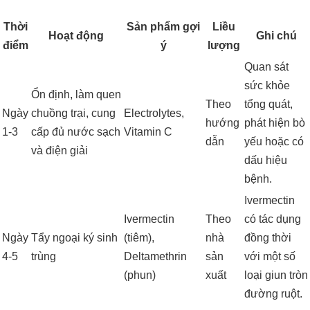
Thời
Sản phẩm gợi
Liều
Hoạt động
Ghi chú
điểm
ý
lượng
Quan sát
sức khỏe
Ổn định, làm quen
Theo
tổng quát,
Ngày
chuồng trại, cung
Electrolytes,
hướng
phát hiện bò
1-3
cấp đủ nước sạch
Vitamin C
dẫn
yếu hoặc có
và điện giải
dấu hiệu
bệnh.
Ivermectin
Ivermectin
Theo
có tác dụng
Ngày
Tẩy ngoại ký sinh
(tiêm),
nhà
đồng thời
4-5
trùng
Deltamethrin
sản
với một số
(phun)
xuất
loại giun tròn
đường ruột.