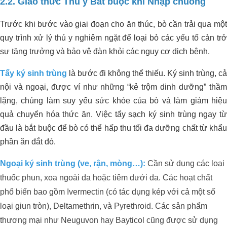
2.2. Giao thức Thú y Bắt buộc khi Nhập chuồng
Trước khi bước vào giai đoạn cho ăn thúc, bò cần trải qua một
quy trình xử lý thú y nghiêm ngặt để loại bỏ các yếu tố cản trở
sự tăng trưởng và bảo vệ đàn khỏi các nguy cơ dịch bệnh.
Tẩy ký sinh trùng
là bước đi không thể thiếu. Ký sinh trùng, cả
nội và ngoại, được ví như những “kẻ trộm dinh dưỡng” thầm
lặng, chúng làm suy yếu sức khỏe của bò và làm giảm hiệu
quả chuyển hóa thức ăn. Việc tẩy sạch ký sinh trùng ngay từ
đầu là bắt buộc để bò có thể hấp thu tối đa dưỡng chất từ khẩu
phần ăn đắt đỏ.
Ngoại ký sinh trùng (ve, rận, mòng…):
Cần sử dụng các loại
thuốc phun, xoa ngoài da hoặc tiêm dưới da. Các hoạt chất
phổ biến bao gồm Ivermectin (có tác dụng kép với cả một số
loại giun tròn), Deltamethrin, và Pyrethroid. Các sản phẩm
thương mại như Neuguvon hay Bayticol cũng được sử dụng