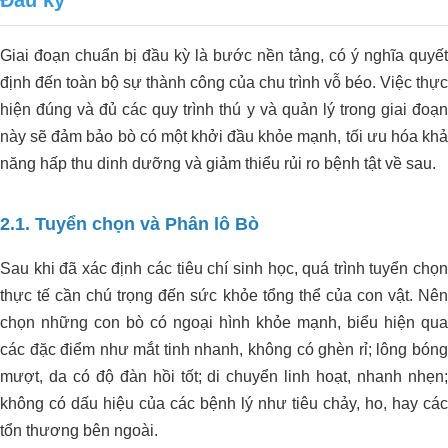
Đầu kỳ
Giai đoạn chuẩn bị đầu kỳ là bước nền tảng, có ý nghĩa quyết
định đến toàn bộ sự thành công của chu trình vỗ béo. Việc thực
hiện đúng và đủ các quy trình thú y và quản lý trong giai đoạn
này sẽ đảm bảo bò có một khởi đầu khỏe mạnh, tối ưu hóa khả
năng hấp thu dinh dưỡng và giảm thiểu rủi ro bệnh tật về sau.
2.1. Tuyển chọn và Phân lô Bò
Sau khi đã xác định các tiêu chí sinh học, quá trình tuyển chọn
thực tế cần chú trọng đến sức khỏe tổng thể của con vật. Nên
chọn những con bò có ngoại hình khỏe mạnh, biểu hiện qua
các đặc điểm như mắt tinh nhanh, không có ghèn rỉ; lông bóng
mượt, da có độ đàn hồi tốt; di chuyển linh hoạt, nhanh nhẹn;
không có dấu hiệu của các bệnh lý như tiêu chảy, ho, hay các
tổn thương bên ngoài.