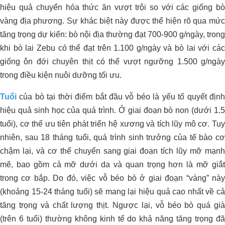
hiệu quả chuyển hóa thức ăn vượt trội so với các giống bò
vàng địa phương. Sự khác biệt này được thể hiện rõ qua mức
tăng trọng dự kiến: bò nội địa thường đạt 700-900 g/ngày, trong
khi bò lai Zebu có thể đạt trên 1.100 g/ngày và bò lai với các
giống ôn đới chuyên thịt có thể vượt ngưỡng 1.500 g/ngày
trong điều kiện nuôi dưỡng tối ưu.
Tuổi
của bò tại thời điểm bắt đầu vỗ béo là yếu tố quyết định
hiệu quả sinh học của quá trình. Ở giai đoạn bò non (dưới 1.5
tuổi), cơ thể ưu tiên phát triển hệ xương và tích lũy mô cơ. Tuy
nhiên, sau 18 tháng tuổi, quá trình sinh trưởng của tế bào cơ
chậm lại, và cơ thể chuyển sang giai đoạn tích lũy mỡ mạnh
mẽ, bao gồm cả mỡ dưới da và quan trọng hơn là mỡ giắt
trong cơ bắp. Do đó, việc vỗ béo bò ở giai đoạn “vàng” này
(khoảng 15-24 tháng tuổi) sẽ mang lại hiệu quả cao nhất về cả
tăng trọng và chất lượng thịt. Ngược lại, vỗ béo bò quá già
(trên 6 tuổi) thường không kinh tế do khả năng tăng trọng đã