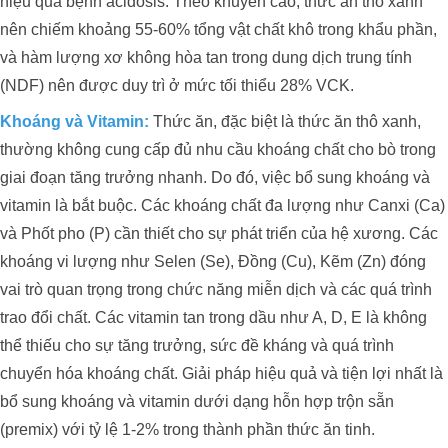
hiệu quả bệnh acidosis. Theo khuyến cáo, thức ăn thô xanh
nên chiếm khoảng 55-60% tổng vật chất khô trong khẩu phần,
và hàm lượng xơ không hòa tan trong dung dịch trung tính
(NDF) nên được duy trì ở mức tối thiểu 28% VCK.
Khoáng và Vitamin:
Thức ăn, đặc biệt là thức ăn thô xanh,
thường không cung cấp đủ nhu cầu khoáng chất cho bò trong
giai đoạn tăng trưởng nhanh. Do đó, việc bổ sung khoáng và
vitamin là bắt buộc. Các khoáng chất đa lượng như Canxi (Ca)
và Phốt pho (P) cần thiết cho sự phát triển của hệ xương. Các
khoáng vi lượng như Selen (Se), Đồng (Cu), Kẽm (Zn) đóng
vai trò quan trọng trong chức năng miễn dịch và các quá trình
trao đổi chất. Các vitamin tan trong dầu như A, D, E là không
thể thiếu cho sự tăng trưởng, sức đề kháng và quá trình
chuyển hóa khoáng chất. Giải pháp hiệu quả và tiện lợi nhất là
bổ sung khoáng và vitamin dưới dạng hỗn hợp trộn sẵn
(premix) với tỷ lệ 1-2% trong thành phần thức ăn tinh.