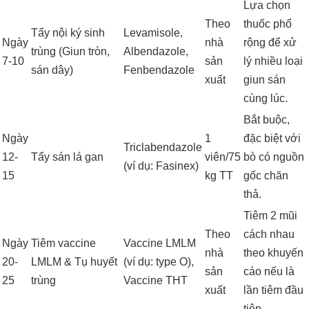
Lựa chọn
Theo
thuốc phổ
Tẩy nội ký sinh
Levamisole,
Ngày
nhà
rộng để xử
trùng (Giun tròn,
Albendazole,
7-10
sản
lý nhiều loại
sán dây)
Fenbendazole
xuất
giun sán
cùng lúc.
Bắt buộc,
Ngày
1
đặc biệt với
Triclabendazole
12-
Tẩy sán lá gan
viên/75
bò có nguồn
(ví dụ: Fasinex)
15
kg TT
gốc chăn
thả.
Tiêm 2 mũi
Theo
cách nhau
Ngày
Tiêm vaccine
Vaccine LMLM
nhà
theo khuyến
20-
LMLM & Tụ huyết
(ví dụ: type O),
sản
cáo nếu là
25
trùng
Vaccine THT
xuất
lần tiêm đầu
tiên.