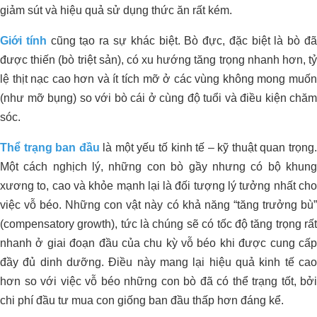
giảm sút và hiệu quả sử dụng thức ăn rất kém.
Giới tính
cũng tạo ra sự khác biệt. Bò đực, đặc biệt là bò đ
được thiến (bò triệt sản), có xu hướng tăng trọng nhanh hơn, tỷ
lệ thịt nạc cao hơn và ít tích mỡ ở các vùng không mong muốn
(như mỡ bụng) so với bò cái ở cùng độ tuổi và điều kiện chăm
sóc.
Thể trạng ban đầu
là một yếu tố kinh tế – kỹ thuật quan trọng
Một cách nghịch lý, những con bò gầy nhưng có bộ khung
xương to, cao và khỏe mạnh lại là đối tượng lý tưởng nhất cho
việc vỗ béo. Những con vật này có khả năng “tăng trưởng bù”
(compensatory growth), tức là chúng sẽ có tốc độ tăng trọng rất
nhanh ở giai đoạn đầu của chu kỳ vỗ béo khi được cung cấp
đầy đủ dinh dưỡng. Điều này mang lại hiệu quả kinh tế cao
hơn so với việc vỗ béo những con bò đã có thể trạng tốt, bởi
chi phí đầu tư mua con giống ban đầu thấp hơn đáng kể.