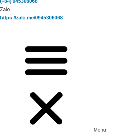
(+84) 945306068
Zalo
https://zalo.me/0945306068
Menu