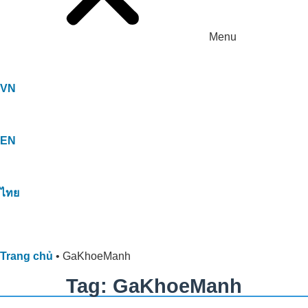
Menu
VN
EN
ไทย
Trang chủ
•
GaKhoeManh
Tag: GaKhoeManh