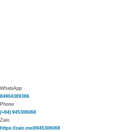
WhatsApp
84904389386
Phone
(+84) 945306068
Zalo
https://zalo.me/0945306068