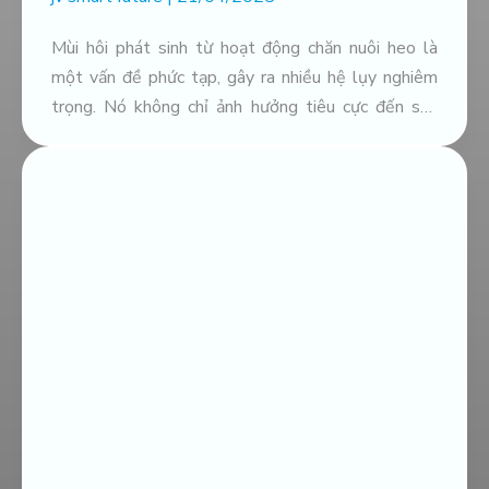
Mùi hôi phát sinh từ hoạt động chăn nuôi heo là
một vấn đề phức tạp, gây ra nhiều hệ lụy nghiêm
trọng. Nó không chỉ ảnh hưởng tiêu cực đến sức
khỏe của đàn vật nuôi, gây stress, giảm năng suất,
mà còn tác động xấu đến sức khỏe