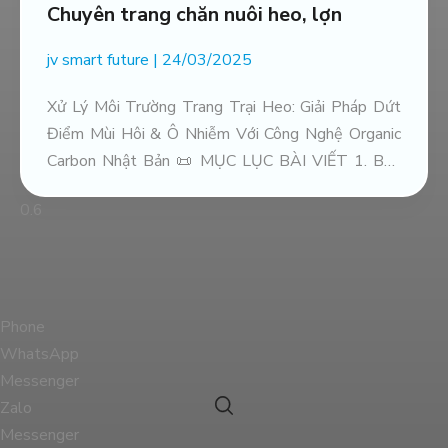
Chuyên trang chăn nuôi heo, lợn
jv smart future
24/03/2025
Xử Lý Môi Trường Trang Trại Heo: Giải Pháp Dứt
Điểm Mùi Hôi & Ô Nhiễm Với Công Nghệ Organic
Carbon Nhật Bản 📜 MỤC LỤC BÀI VIẾT 1. Báo
Động Đỏ: Thách Thức Toàn Diện Về Môi Trường
2. Phân Tích & So Sánh Toàn Diện Các Giải Pháp
Phone
WhatsApp
Messenger
Zalo
Messenger