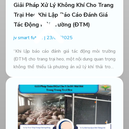
Giải Pháp Xử Lý Không Khí Cho Trang
Trại Heo Khi Lập Báo Cáo Đánh Giá
Tác Động Môi Trường (ĐTM)
jv smart future
23/04/2025
Menu
“Khi lập báo cáo đánh giá tác động môi trường
(ĐTM) cho trang trại heo, một nội dung quan trọng
không thể thiếu là phương án xử lý khí thải trong
chăn nuôi. Bài viết này sẽ hướng dẫn cách xây dựng
nội dung ĐTM liên quan đến xử lý