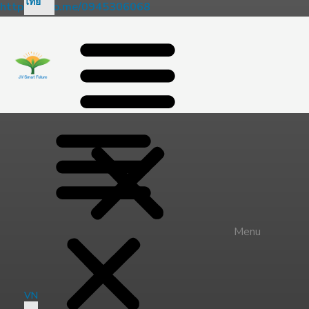
ไทย
https://zalo.me/0945306068
Menu
VN