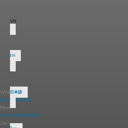
VN
EN
WhatsApp
日本語
84904389386
Phone
(+84) 945306068
Zalo