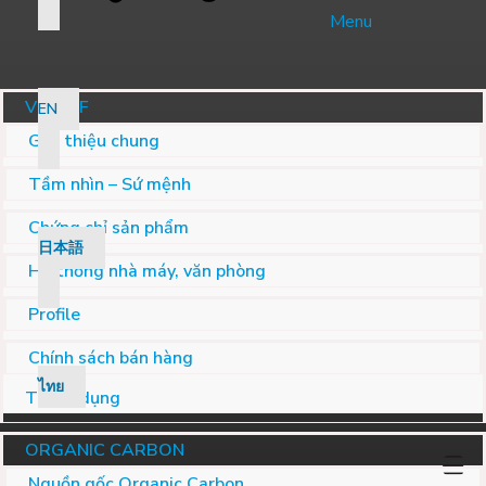
Menu
VỀ JVSF
EN
Giới thiệu chung
Tầm nhìn – Sứ mệnh
Chứng chỉ sản phẩm
日本語
Hệ thống nhà máy, văn phòng
Profile
Chính sách bán hàng
ไทย
Tuyển dụng
ORGANIC CARBON
Nguồn gốc Organic Carbon