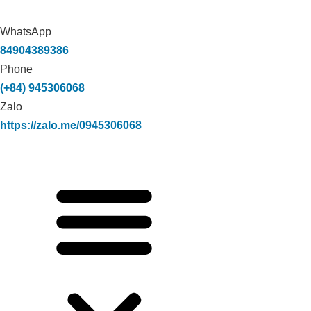
WhatsApp
84904389386
Phone
(+84) 945306068
Zalo
https://zalo.me/0945306068