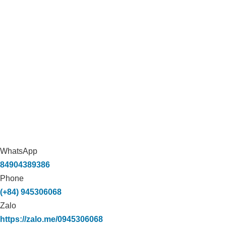
WhatsApp
84904389386
Phone
(+84) 945306068
Zalo
https://zalo.me/0945306068