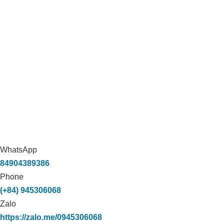
WhatsApp
84904389386
Phone
(+84) 945306068
Zalo
https://zalo.me/0945306068