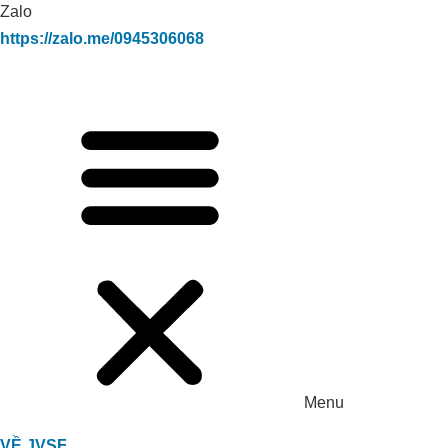
Zalo
https://zalo.me/0945306068
Menu
VỀ JVSF