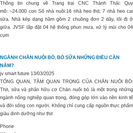
Thông tin chung về Trang trại CNC Thành Thái: Quy
mô: ~24.000 con Số nhà nuôi:16 nhà heo thịt, 7 nhà heo cai
sữa. Nhà kép dạng hầm gồm 2 chuồng đơn 2 dãy, lối đi ở
giữa. JVSF lắp đặt 04 hệ thống phun mưa, xử lý mùi cho 04
cụm
NGÀNH CHĂN NUÔI BÒ, BÒ SỮA NHỮNG ĐIỀU CẦN
NẮM?
jv smart future
13/03/2025
TỔNG QUAN, TẦM QUAN TRỌNG CỦA CHĂN NUÔI BÒ:
Thịt, sữa và phân hữu cơ Chăn nuôi bò là một trong những
ngành nông nghiệp quan trọng, đóng góp lớn vào nền kinh tế
và đời sống con người. Không chỉ cung cấp nguồn thực phẩm
giàu dinh dưỡng như thịt
Phone