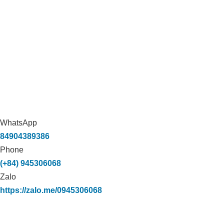
WhatsApp
84904389386
Phone
(+84) 945306068
Zalo
https://zalo.me/0945306068