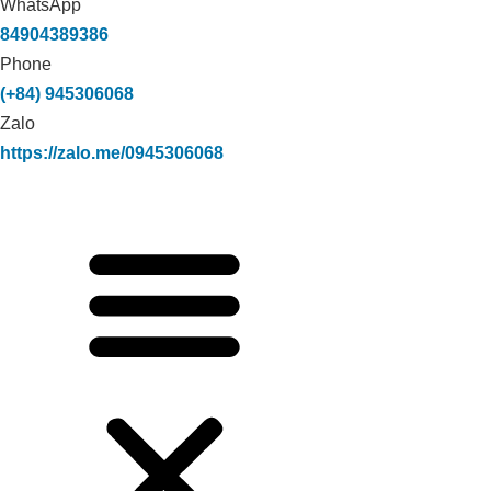
WhatsApp
84904389386
Phone
(+84) 945306068
Zalo
https://zalo.me/0945306068