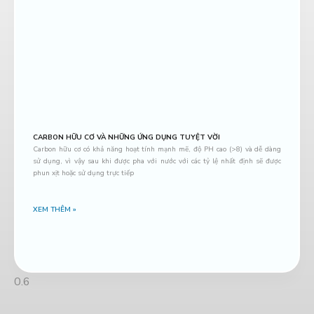
CARBON HỮU CƠ VÀ NHỮNG ỨNG DỤNG TUYỆT VỜI
Carbon hữu cơ có khả năng hoạt tính mạnh mẽ, độ PH cao (>8) và dễ dàng
sử dụng, vì vậy sau khi được pha với nước với các tỷ lệ nhất định sẽ được
phun xịt hoặc sử dụng trực tiếp
XEM THÊM »