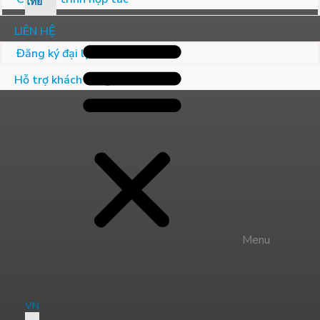
ไทย
LIÊN HỆ
Đăng ký đại lý
Hỗ trợ khách hàng
Menu
VN