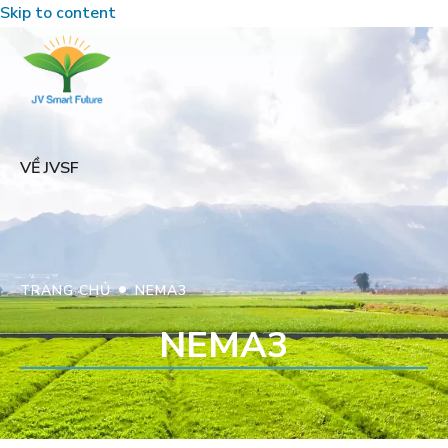
Skip to content
VỀ JVSF
•
TRANG CHỦ
NEMA3
NEMA3