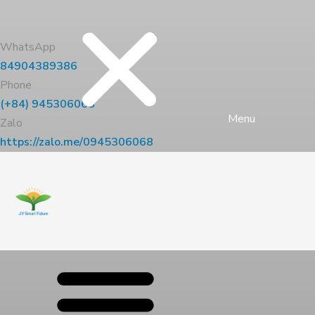
WhatsApp
84904389386
Phone
(+84) 945306068
Menu
Zalo
https://zalo.me/0945306068