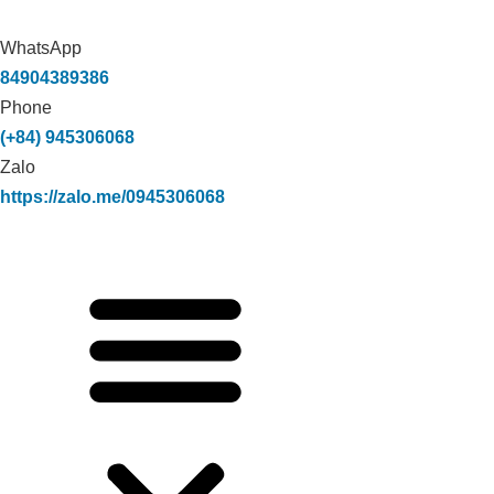
WhatsApp
84904389386
Phone
(+84) 945306068
Zalo
https://zalo.me/0945306068