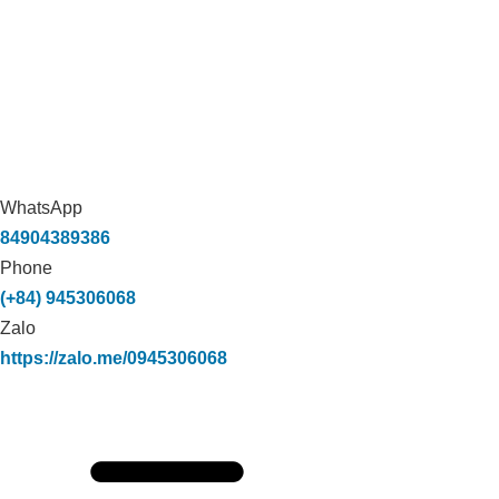
WhatsApp
84904389386
Phone
(+84) 945306068
Zalo
https://zalo.me/0945306068