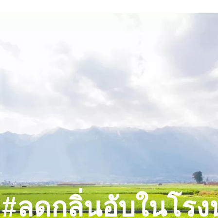
#ลดกลิ่นอับในโรง