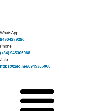
WhatsApp
84904389386
Phone
(+84) 945306068
Zalo
https://zalo.me/0945306068