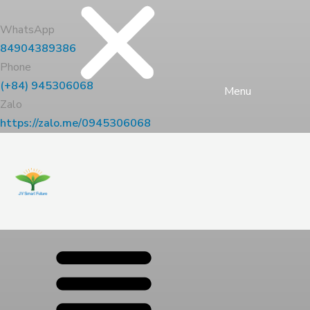
WhatsApp
84904389386
Phone
(+84) 945306068
Menu
Zalo
https://zalo.me/0945306068