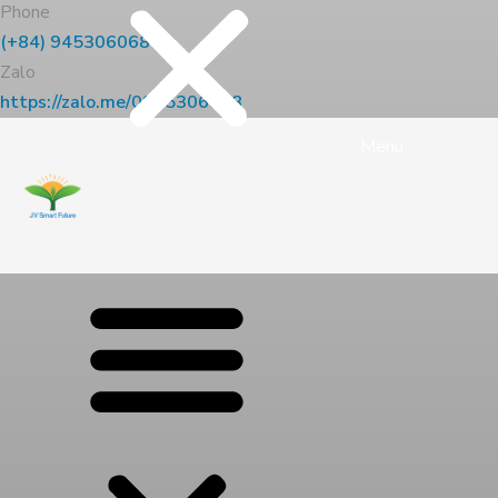
Phone
(+84) 945306068
Zalo
https://zalo.me/0945306068
Menu