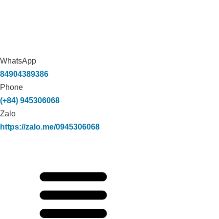
WhatsApp
84904389386
Phone
(+84) 945306068
Zalo
https://zalo.me/0945306068