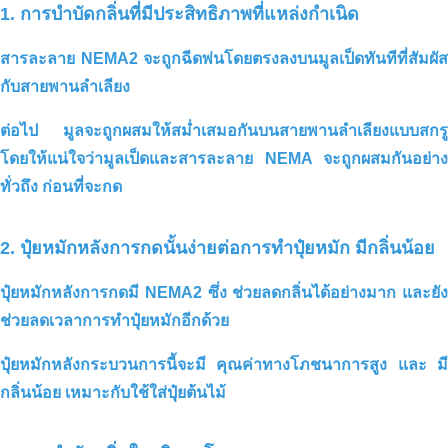
1. การบำบัดกลิ่นที่มีประสิทธิภาพที่แหล่งกำเนิด
สารละลาย NEMA2 จะถูกฉีดพ่นโดยตรงลงบนมูลเป็ดทันทีที่สัมผัส
กับสายพานลำเลียง
ต่อไป มูลจะถูกผสมให้สม่ำเสมอกันบนสายพานลำเลียงแบบสกรู
โดยให้แน่ใจว่า
มูลเป็ดและสารละลาย NEMA จะถูกผสมกันอย่าง
ทั่วถึง
ก่อนที่จะกด
2. ปุ๋ยหมักหลังการกดนั้นง่ายต่อการทำปุ๋ยหมัก มีกลิ่นน้อย
ปุ๋ยหมักหลังการกดมี NEMA2 ซึ่ง
ช่วยลดกลิ่นได้อย่างมาก
และยัง
ช่วยลดเวลาการทำปุ๋ยหมักอีกด้วย
การบำบัดสิ่งแวดล้อมของถังเก็บน้ำเสีย –
ปุ๋ยหมักหลังกระบวนการนี้จะมี
คุณค่าทางโภชนาการสูง
และ ม
โรงงานแปรรูปอาหาร เบ็นลุค – ลองอัน
กลิ่นน้อย เหมาะกับใช้ใส่ปุ๋ยต้นไม้