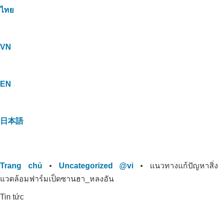
ไทย
VN
EN
日本語
Trang chủ
•
Uncategorized @vi
•
แนวทางแก้ปัญหาสิ่
แวดล้อมฟาร์มเป็ดซานฮา_หลงอัน
Tin tức
การปรับปรุงสวนทุเรียนที่ปนเปื้อน
สารส้มใน Cai Be, Tien Giang: