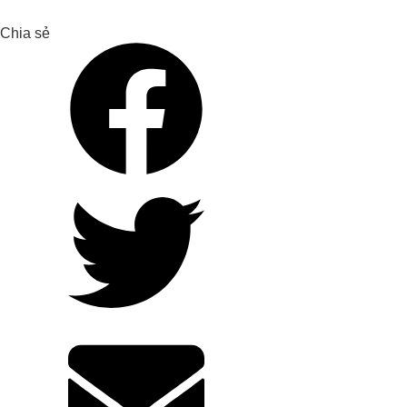
Chia sẻ
แนวทางแก้ปัญหาสิ่งแวดล้อมฟาร์มเป็ดซาน
ฮา_หลงอัน
การบำบัดสิ่งแวดล้อมของฟาร์มหมูไทยโฮ
อา-ฟูเอี้ยน