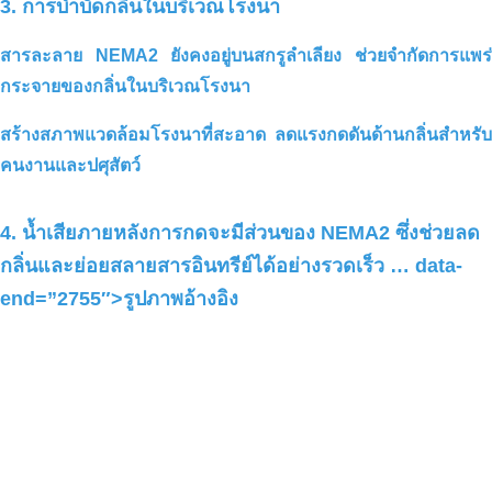
3. การบำบัดกลิ่นในบริเวณโรงนา
กระบวนการปรับปรุงและรักษาค่า pH
ให้คงที่สำหรับดินปลูกทุเรียน
สารละลาย NEMA2 ยังคงอยู่บนสกรูลำเลียง
ช่วย
จำกัดการแพร
กระจายของกลิ่นในบริเวณโรงนา
สร้างสภาพแวดล้อมโรงนาที่สะอาด ลดแรงกดดันด้านกลิ่นสำหรับ
คนงานและปศุสัตว์
4. น้ำเสียภายหลังการกดจะมีส่วนของ NEMA2 ซึ่งช่วยลด
กลิ่นและย่อยสลายสารอินทรีย์ได้อย่างรวดเร็ว
… data-
สารละลายคาร์บอนอินทรีย์สำหรับพื้นที่
end=”2755″>รูปภาพอ้างอิง
บำบัดน้ำเสีย _ โรงงานแปรรูปนม จวงโท –
ทูดึ๊ก – เมือง โฮจิมินห์