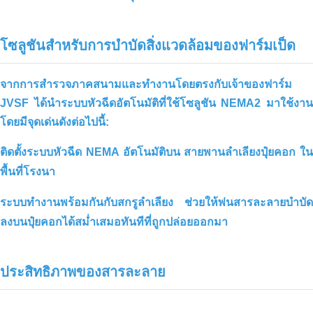
โซลูชันสำหรับการบำบัดสิ่งแวดล้อมของฟาร์มเป็ด
จากการสำรวจภาคสนามและทำงานโดยตรงกับเจ้าของฟาร์ม
คาร์บอนอินทรีย์มีจำหน่ายในแอฟริกา
JVSF ได้นำระบบหัวฉีดอัตโนมัติที่ใช้โซลูชัน NEMA2 มาใช้งาน
แล้ว
โดยมีจุดเด่นดังต่อไปนี้:
ติดตั้งระบบหัวฉีด NEMA อัตโนมัติบน
สายพานลำเลียงปุ๋ยคอก
ใน
พื้นที่โรงนา
ระบบทำงานพร้อมกันกับ
สกรูลำเลียง
ช่วยให้พ่นสารละลายบำบัด
ลงบนปุ๋ยคอกได้สม่ำเสมอทันทีที่ถูกปล่อยออกมา
ประสิทธิภาพของสารละลาย