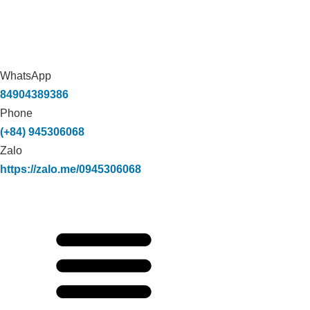
WhatsApp
84904389386
Phone
(+84) 945306068
Zalo
https://zalo.me/0945306068