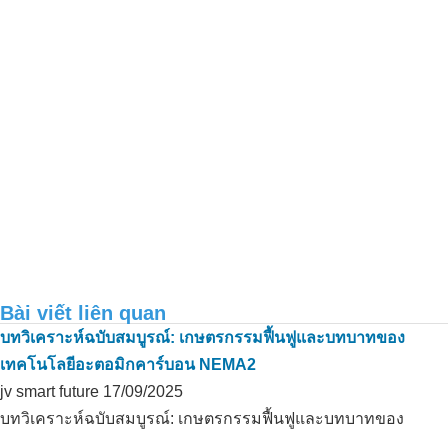
การบำบัดสิ่งแวดล้อมในฟาร์มสุกรแม่พันธุ์
นารี_บัคแคน
Bài viết liên quan
บทวิเคราะห์ฉบับสมบูรณ์: เกษตรกรรมฟื้นฟูและบทบาทของ
เทคโนโลยีอะตอมิกคาร์บอน NEMA2
jv smart future
การประยุกต์ใช้คาร์บอนอินทรีย์ในการ
17/09/2025
บำบัดกลิ่นของฟาร์มเป็ดในThanh Hoa,
บทวิเคราะห์ฉบับสมบูรณ์: เกษตรกรรมฟื้นฟูและบทบาทของ
Long An