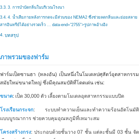
3. การบำบัดกลิ่นในบริเวณโรงนา
4. น้ำเสียภายหลังการกดจะมีส่วนของ NEMA2 ซึ่งช่วยลดกลิ่นและย่อยสลาย
สารอินทรีย์ได้อย่างรวดเร็ว … data-end=”2755″>รูปภาพอ้างอิง
บทสรุป
ภาพรวมของฟาร์ม
ฟาร์มเป็ดซานฮา (หลงอัน) เป็นหนึ่งในโมเดลปศุสัตว์อุตสาหกรรม
การพัฒนาสวนทุเรียนอินทรีย์
สมัยใหม่ขนาดใหญ่ ซึ่งมีคุณสมบัติที่โดดเด่น เช่น:
ขนาด
: เป็ด 30,000 ตัว เลี้ยงตามโมเดลอุตสาหกรรมแบบปิด
โรงเรือนกระจก
: ระบบทำความเย็นและทำความร้อนอัตโนมัติ
แบบบูรณาการ ช่วยควบคุมอุณหภูมิที่เหมาะสม
โครงสร้างกรง
: ประกอบด้วยชั้นวาง 07 ชั้น แต่ละชั้นมี 03 ชั้น จัด