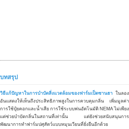
การบำบัดสิ่งแวดล้อมอย่างมีประสิทธิผล
สำหรับฟาร์มไก่ 8,000 ตัวในลองอัน – วิธี
แก้ปัญหาที่เป็นรูปธรรมจาก JVSF
บทสรุป
วิธีแก้ปัญหาในการบำบัดสิ่งแวดล้อมของฟาร์มเป็ดซานฮา
ในลอง
ฟาร์ม HOA NANG ประสบความ
อันแสดงให้เห็นถึงประสิทธิภาพสูงในการควบคุมกลิ่น เพิ่มมูลค่า
สำเร็จในการเพิ่มผลผลิตข้าว ST25
การใช้ปุ๋ยคอกและน้ำเสีย การใช้ระบบพ่นอัตโนมัติ NEMA ไม่เพียง
มากกว่า 20% ด้วยคาร์บอนอินทรีย์
แต่ช่วยบำบัดกลิ่นในสถานที่เท่านั้น แต่ยังช่วยสนับสนุนการ
พัฒนาการทำฟาร์มปศุสัตว์แบบหมุนเวียนที่ยั่งยืนอีกด้วย