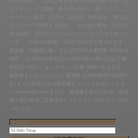
の営業経験、できれば農業分野での営業経験 仕事では
ダイナミックで柔軟、責任感が強い。 優れたコミュニ
ケーション能力、交渉力、説得力、商売好き。 独立し
てグループで作業する能力。 その他の要件： B2B営
業の経験。 英語でのコミュニケーション方法を知って
いる。 IV.提出申請書： 記録には以下が含まれます：
履歴書（前職歴記載）または写真付き履歴書 申請提出
時間： 2022年10月1日から2022年10月31日まで 書
類提出の流れ： オンラインで応募: 興味のある方は、
履歴書をお送りください: 履歴書 (以前の職歴の説明付
き) または写真付きの履歴書をメールでお送りくださ
い:Recruit@jvsf.vn または、履歴書を会社の住所、受信
者の電話番号に直接送信してください: 090 171 0003
– Ms.ウエン