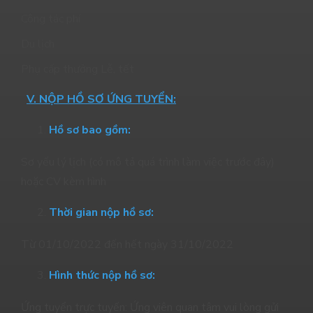
Công tác phí
Du lịch
Phụ cấp thưởng Lễ, tết
V. NỘP HỒ SƠ ỨNG TUYỂN:
Hồ sơ bao gồm:
Sơ yếu lý lịch (có mô tả quá trình làm việc trước đây)
hoặc CV kèm hình
Thời gian nộp hồ sơ:
Từ 01/10/2022 đến hết ngày 31/10/2022
Hình thức nộp hồ sơ:
Ứng tuyển trực tuyến: Ứng viên quan tâm vui lòng gửi