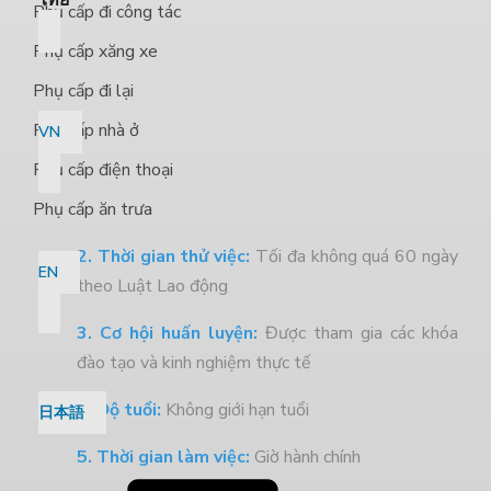
ไทย
Phụ cấp đi công tác
Phụ cấp xăng xe
Phụ cấp đi lại
Phụ cấp nhà ở
VN
Phụ cấp điện thoại
Phụ cấp ăn trưa
2. Thời gian thử việc:
Tối đa không quá 60 ngày
EN
theo Luật Lao động
3. Cơ hội huấn luyện:
Được tham gia các khóa
đào tạo và kinh nghiệm thực tế
4. Độ tuổi:
Không giới hạn tuổi
日本語
5. Thời gian làm việc:
Giờ hành chính