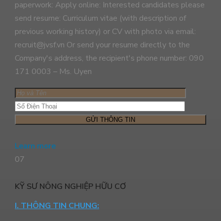
paperwork: Apply online: Interested candidates please
send resume: Curriculum vitae (with description of
previous working history) or CV with photo via email:
recruit@jvsf.vn Or send your resume directly to the
Company's address, the recipient's phone number: 090
171 0003 – Ms. Uyen
Learn more
07
KỸ SƯ NÔNG NGHIỆP HỮU CƠ
I. THÔNG TIN CHUNG: