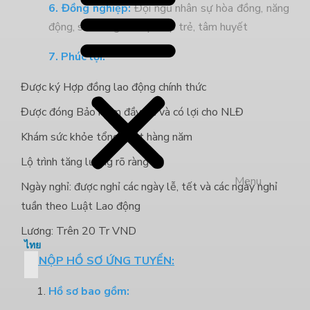
6. Đồng nghiệp:
Đội ngũ nhân sự hòa đồng, năng
động, sẵn sàng hỗ trợ. Sếp trẻ, tâm huyết
7. Phúc lợi:
Được ký Hợp đồng lao động chính thức
Được đóng Bảo hiểm đầy đủ và có lợi cho NLĐ
Khám sức khỏe tổng quát hàng năm
Lộ trình tăng lương rõ ràng
Menu
Ngày nghỉ: được nghỉ các ngày lễ, tết và các ngày nghỉ
tuần theo Luật Lao động
Lương: Trên 20 Tr VND
ไทย
V. NỘP HỒ SƠ ỨNG TUYỂN:
Hồ sơ bao gồm: