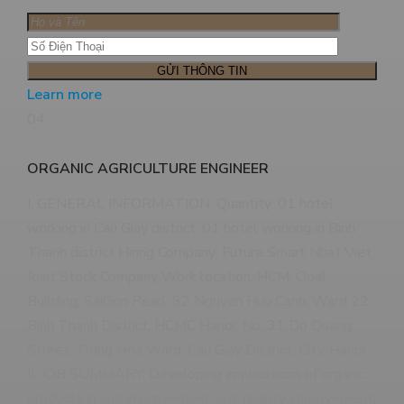
Learn more
04
ORGANIC AGRICULTURE ENGINEER
I. GENERAL INFORMATION: Quantity: 01 hotel
working in Cau Giay district; 01 hotel working in Binh
Thanh district Hiring Company: Future Smart Nhat Viet
Joint Stock Company Work location: HCM: Opal
Building, SaiGon Pearl, 92 Nguyen Huu Canh, Ward 22,
Binh Thanh District, HCMC Hanoi: No. 31 Do Quang
Street, Trung Hoa Ward, Cau Giay District, City. Hanoi
II. JOB SUMMARY: Developing applications of organic
products in soil improvement, soil quality improvement,