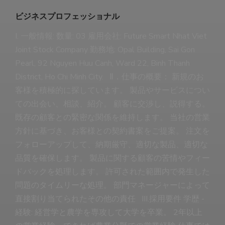
ビジネスプロフェッショナル
I. 一般情報: 数量: 03 雇用会社: Future Smart Nhat Viet
Joint Stock Company 勤務地: Opal Building, Sai Gon
Pearl, 92 Nguyen Huu Canh, Ward 22, Binh Thanh
District, Ho Chi Minh City. Ⅱ．仕事の概要： 新規のお
客様を積極的に探しています。 製品やサービスについ
ての出会い、相談、紹介。 顧客に交渉し、説得する。
既存の顧客との緊密な関係を維持します。 当社の営業
方針に基づき、お客様との契約書案をご提案。 注文を
フォローアップして、納期厳守、適切な製品、適切な
品質を確保します。 製品に関する顧客の苦情やフィー
ドバックを処理します。 許可された範囲内で発生した
問題のタイムリーな処理。 部門マネージャーによって
直接割り当てられたその他の責任 III.採用要件 学歴 -
経験: 経営学と農学を専攻して大学を卒業。 2年以上