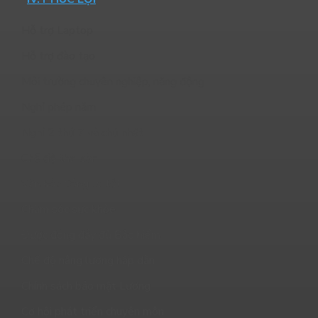
Hỗ trợ Laptop
Hỗ trợ đào tạo
Môi trường chuyên nghiệp, năng động
Nghỉ phép năm
Nghỉ 2 thứ 7 và chủ nhật
Chế độ thai sản
Văn hóa Công ty tốt
Chăm sóc sức khỏe
Được đóng đầy đủ Bảo hiểm
Chế độ nâng lương hấp dẫn
Chính sách bảo mật Lương
Cơ hội phát triển chuyên môn