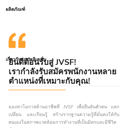
ผลิตภัณฑ์
เกี่ยวกับแอปพลิเคชั่น
ยินดีต้อนรับสู่ JVSF!
เรากำลังรับสมัครพนักงานหลาย
ตำแหน่งที่เหมาะกับคุณ!
มองหาโอกาสด้านอาชีพที่ JVSF เพื่อยืนยันตัวตน แลก
เปลี่ยน และเรียนรู้ สร้างรากฐานความรู้ที่มั่นคงให้กับ
ตนเองในสภาพแวดล้อมการทำงานที่เป็นมิตรและมีชีวิต