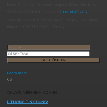
hồ sơ: Sơ yếu lý lịch (có mô tả quá trình làm việc trước
đây) hoặc CV kèm hình qua email:
recruit@jvsf.vn
Hoặc gửi hồ sơ trực tiếp về địa chỉ Công ty, SĐT người
nhận thư: 090 171 0003 – Ms. Uyên
Learn more
08
CHUYÊN VIÊN KINH DOANH
I. THÔNG TIN CHUNG: