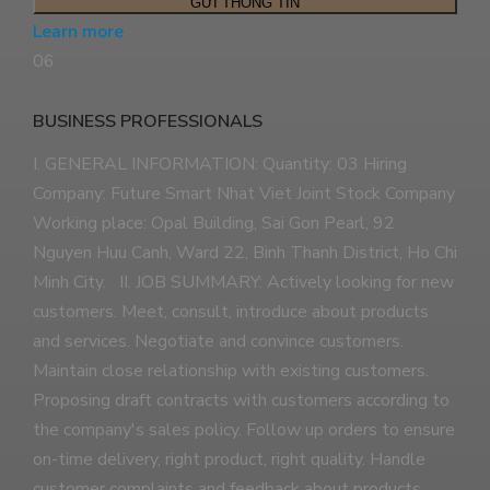
Learn more
06
BUSINESS PROFESSIONALS
I. GENERAL INFORMATION: Quantity: 03 Hiring
Company: Future Smart Nhat Viet Joint Stock Company
Working place: Opal Building, Sai Gon Pearl, 92
Nguyen Huu Canh, Ward 22, Binh Thanh District, Ho Chi
Minh City. II. JOB SUMMARY: Actively looking for new
customers. Meet, consult, introduce about products
and services. Negotiate and convince customers.
Maintain close relationship with existing customers.
Proposing draft contracts with customers according to
the company's sales policy. Follow up orders to ensure
on-time delivery, right product, right quality. Handle
customer complaints and feedback about products.