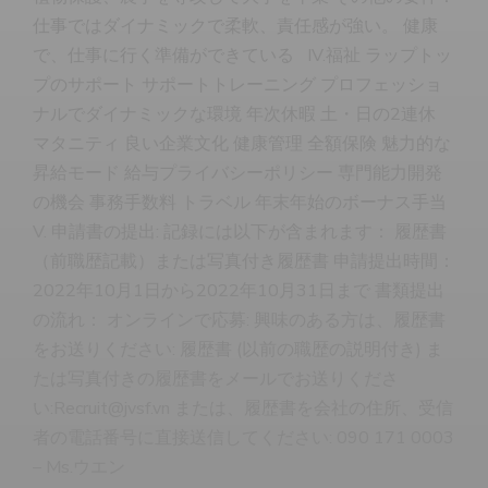
仕事ではダイナミックで柔軟、責任感が強い。 健康
で、仕事に行く準備ができている IV.福祉 ラップトッ
プのサポート サポートトレーニング プロフェッショ
ナルでダイナミックな環境 年次休暇 土・日の2連休
マタニティ 良い企業文化 健康管理 全額保険 魅力的な
昇給モード 給与プライバシーポリシー 専門能力開発
の機会 事務手数料 トラベル 年末年始のボーナス手当
V. 申請書の提出: 記録には以下が含まれます： 履歴書
（前職歴記載）または写真付き履歴書 申請提出時間：
2022年10月1日から2022年10月31日まで 書類提出
の流れ： オンラインで応募: 興味のある方は、履歴書
をお送りください: 履歴書 (以前の職歴の説明付き) ま
たは写真付きの履歴書をメールでお送りくださ
い:Recruit@jvsf.vn または、履歴書を会社の住所、受信
者の電話番号に直接送信してください: 090 171 0003
– Ms.ウエン