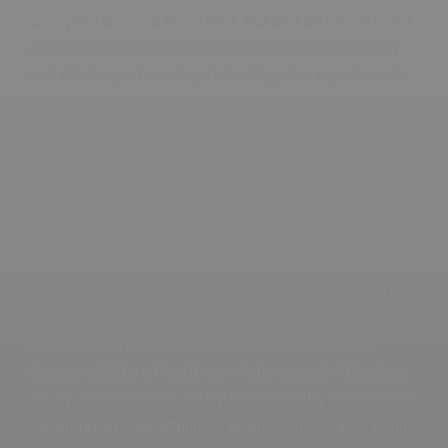
crop yield and crop resistance. Building and developing
existing products to improve and improve the quality
and efficiency of use for plants. Organize experiments
and evaluate the effects of products on soil and plants.
Occasionally travel to areas that need to be tested as
required. III. RECRUITMENT REQUIREMENTS
Education - Experience: Graduated from University with
a major in horticulture, crop science, soil science, plant
protection, agronomy Other requirements: Dynamic,
flexible and responsible at work. Have health, ready to
go to work IV. WELFARE Laptop Support Support
training Professional and dynamic environment Annual
leave 2 Saturday and Sunday off Maternity Good
Company Culture Health care Fully insured Attractive
salary increase mode Salary Privacy Policy Professional
development opportunities Business fee Travel Bonus