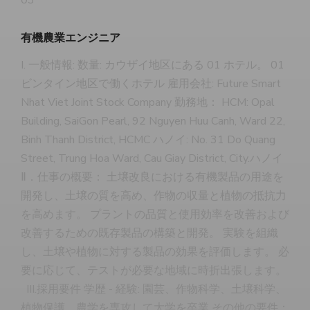
有機農業エンジニア
I. 一般情報: 数量: カウザイ地区にある 01 ホテル。 01
ビンタイン地区で働くホテル 雇用会社: Future Smart
Nhat Viet Joint Stock Company 勤務地： HCM: Opal
Building, SaiGon Pearl, 92 Nguyen Huu Canh, Ward 22,
Binh Thanh District, HCMC ハノイ: No. 31 Do Quang
Street, Trung Hoa Ward, Cau Giay District, City.ハノイ
Ⅱ．仕事の概要： 土壌改良における有機製品の用途を
開発し、土壌の質を高め、作物の収量と植物の抵抗力
を高めます。 プラントの品質と使用効率を改善および
改善するための既存製品の構築と開発。 実験を組織
し、土壌や植物に対する製品の効果を評価します。 必
要に応じて、テストが必要な地域に時折出張します。
III.採用要件 学歴 - 経験: 園芸、作物科学、土壌科学、
植物保護、農学を専攻して大学を卒業 その他の要件：