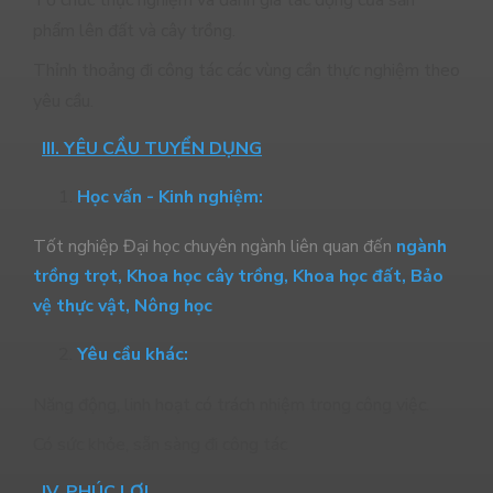
phẩm lên đất và cây trồng.
Thỉnh thoảng đi công tác các vùng cần thực nghiệm theo
yêu cầu.
III. YÊU CẦU TUYỂN DỤNG
Học vấn - Kinh nghiệm:
Tốt nghiệp Đại học chuyên ngành liên quan đến
ngành
trồng trọt,
Khoa học cây trồng, Khoa học đất, Bảo
vệ thực vật, Nông học
Yêu cầu khác:
Năng động, linh hoạt có trách nhiệm trong công việc.
Có sức khỏe, sẵn sàng đi công tác
IV. PHÚC LỢI