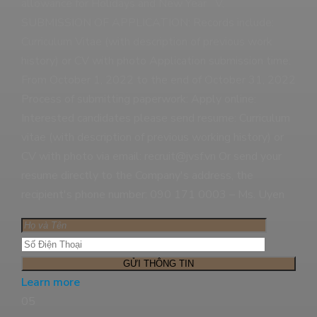
allowance for Holidays and New Year V.
SUBMISSION OF APPLICATION: Records include:
Curriculum Vitae (with description of previous work
history) or CV with photo Application submission time:
From October 1, 2022 to the end of October 31, 2022
Process of submitting paperwork: Apply online:
Interested candidates please send resume: Curriculum
vitae (with description of previous working history) or
CV with photo via email: recruit@jvsf.vn Or send your
resume directly to the Company's address, the
recipient's phone number: 090 171 0003 – Ms. Uyen
Learn more
05