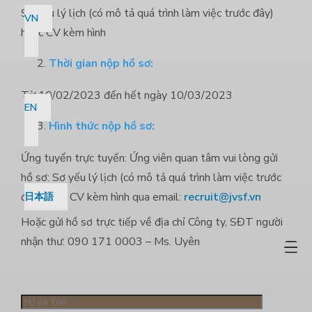
Sơ yếu lý lịch (có mô tả quá trình làm việc trước đây)
VN
hoặc CV kèm hình
Thời gian nộp hồ sơ:
Từ 10/02/2023 đến hết ngày 10/03/2023
EN
Hình thức nộp hồ sơ:
Ứng tuyển trực tuyến: Ứng viên quan tâm vui lòng gửi
hồ sơ: Sơ yếu lý lịch (có mô tả quá trình làm việc trước
đây) hoặc CV kèm hình qua email:
recruit@jvsf.vn
日本語
Hoặc gửi hồ sơ trực tiếp về địa chỉ Công ty, SĐT người
nhận thư: 090 171 0003 – Ms. Uyên