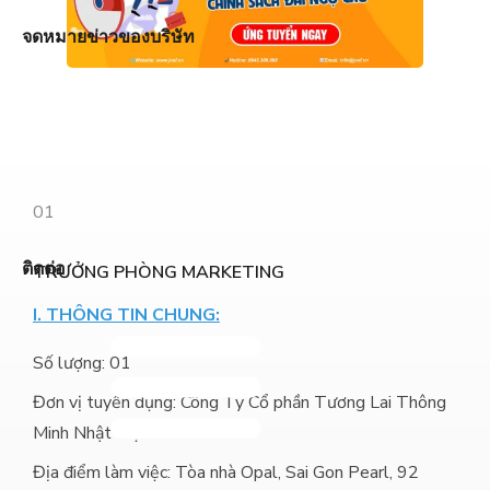
จดหมายข่าวของบริษัท
01
ติดต่อ
TRƯỞNG PHÒNG MARKETING
I. THÔNG TIN CHUNG:
Số lượng: 01
Đơn vị tuyển dụng: Công Ty Cổ phần Tương Lai Thông
Minh Nhật Việt
Địa điểm làm việc: Tòa nhà Opal, Sai Gon Pearl, 92