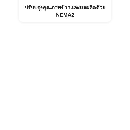
ปรับปรุงคุณภาพข้าวและผลผลิตด้วย
NEMA2
การบำบัดสิ่งแวดล้อมในฟาร์มสุกรวิ
สาน_บินห์ทวน
การบำบัดสิ่งแวดล้อมในฟาร์มสุกรแม่พันธุ์
นารี_บัคแคน