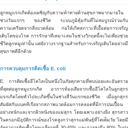
ลูกหมูแรกเกิดต้องเผชิญกับความท้าทายด้านสุขภาพมากมายใน
ช่วงวันแรกๆ ของชีวิต ระบบภูมิคุ้มกันที่ไม่สมบูรณ์ร่วมกับ
ความเครียดจากสิ่งแวดล้อม ก่อให้เกิดสภาวะที่เอื้อต่อการเจริญ
เติบโตของโรค การรักษาที่เหมาะสมในช่วงวิกฤตนี้จะไม่เพียงช่วย
ชีวิตลูกหมูเท่านั้น แต่ยังวางรากฐานสำหรับการเจริญเติบโตอย่างมี
สุขภาพดีอีกด้วย
การควบคุมการติดเชื้อ E. coli
E. การติดเชื้ออีโคไลเป็นหนึ่งในภัยคุกคามที่พบบ่อยและอันตราย
ที่สุดต่อลูกหมูแรกเกิด อาการท้องเสียจากเชื้ออีโคไลในลูกสุกร
แรกเกิดโดยทั่วไปจะเกิดขึ้นในช่วงสี่วันแรกของชีวิต เมื่อลูกสุกร
สัมผัสกับแบคทีเรียจากสภาพแวดล้อมการคลอดที่มีการปนเปื้อน
อย่างหนักและจากผิวหนังของแม่สุกร โดยเฉพาะอย่างยิ่ง สุกรสาว
ในครอกมีอุบัติการณ์ของโรคสูงกว่าสุกรแม่พันธุ์ที่โตเต็มวัย โดยมี
อัตราการติดเชื้อโดยเฉลี่ยอยู่ที่ 30-40% และอาจสูงถึง 80% ในฝูง