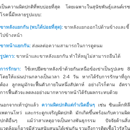
เป็นความผิดปกติที่พบบ่อยที่สุด โดยเฉพาะในสุนัขพันธุ์แลนด์เรซ
โรคนี้มีหลายรูปแบบ:
ขาหลังแยกกัน (พบได้บ่อยที่สุด):
ขาหลังแยกออกไปด้านข้างและชี้
ไปข้างหน้า
ขาหน้าแยกกัน:
ส่งผลต่อความสามารถในการดูดนม
รูปดาว:
ขาหน้าและขาหลังแยกกัน ทำให้หมูไม่สามารถยืนได้
การรักษา:
ใช้เทปยึดขาหลังเข้าด้วยกันเหนือข้อเข่าเป็นรูปเลข 8
โดยให้แน่นปานกลางเป็นเวลา 2-4 วัน หากได้รับการรักษาที่ถูก
ต้อง ลูกหมูมักจะฟื้นตัวภายในหนึ่งสัปดาห์ อย่างไรก็ตาม อัตรา
การฟื้นตัวจะลดลงอย่างมากหากขาหน้าได้รับผลกระทบด้วย
นอกจากเท้าปุกแล้ว
ความผิดปกติแต่กำเนิดอื่นๆ
เช่น ซินแด็กทิล
เพดานโหว่ และกระดูกเจริญผิดปกติ มักเกิดขึ้นพร้อมกับความผิด
ปกติอื่นๆ แม้ว่าสาเหตุอาจเป็นทางพันธุกรรม ปัจจัยด้านสิ่ง
การปรับปรุงสวนทุเรียนที่ปนเปื้อน
แวดล้อมก็อาจมีส่วนสนับสนุนได้เช่นกัน รวมถึงการติดเชื้อไวรัสใน