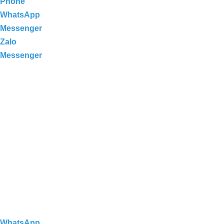
Phone
WhatsApp
Messenger
แนวทางการพัฒนาคุณภาพปุ๋ยอินทรีย์ของ
Zalo
TTC
Messenger
ควบคุมค่า pH ของดินและดูแลสวน
พริก
WhatsApp