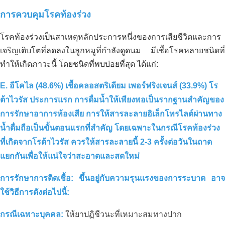
การควบคุมโรคท้องร่วง
โรคท้องร่วงเป็นสาเหตุหลักประการหนึ่งของการเสียชีวิตและการ
เจริญเติบโตที่ลดลงในลูกหมูที่กำลังดูดนม มีเชื้อโรคหลายชนิดที่
ทำให้เกิดภาวะนี้ โดยชนิดที่พบบ่อยที่สุด ได้แก่:
สารละลายคาร์บอนอินทรีย์สำหรับพื้นที่
E. อีโคไล (48.6%) เชื้อคลอสตริเดียม เพอร์ฟริงเจนส์ (33.9%) โร
บำบัดน้ำเสีย _ โรงงานแปรรูปนม จวงโท –
ต้าไวรัส ประการแรก การดื่มน้ำให้เพียงพอเป็นรากฐานสำคัญของ
ทูดึ๊ก – เมือง โฮจิมินห์
การรักษาอาการท้องเสีย การให้สารละลายอิเล็กโทรไลต์ผ่านทาง
น้ำดื่มถือเป็นขั้นตอนแรกที่สำคัญ โดยเฉพาะในกรณีโรคท้องร่วง
ที่เกิดจากโรต้าไวรัส ควรให้สารละลายนี้ 2-3 ครั้งต่อวันในถาด
แยกกันเพื่อให้แน่ใจว่าสะอาดและสดใหม่
การรักษาการติดเชื้อ:
ขึ้นอยู่กับความรุนแรงของการระบาด อาจ
ใช้วิธีการดังต่อไปนี้:
กรณีเฉพาะบุคคล:
ให้ยาปฏิชีวนะที่เหมาะสมทางปาก