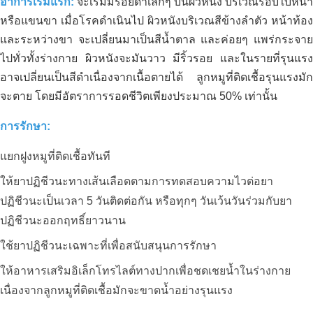
อาการเริ่มแรก:
จะเริ่มมีรอยดำเล็กๆ บนผิวหนัง บริเวณรอบใบหน้า
หรือแขนขา เมื่อโรคดำเนินไป ผิวหนังบริเวณสีข้างลำตัว หน้าท้อง
และระหว่างขา จะเปลี่ยนมาเป็นสีน้ำตาล และค่อยๆ แพร่กระจาย
ไปทั่วทั้งร่างกาย ผิวหนังจะมันวาว มีริ้วรอย และในรายที่รุนแรง
อาจเปลี่ยนเป็นสีดำเนื่องจากเนื้อตายได้ ลูกหมูที่ติดเชื้อรุนแรงมัก
จะตาย โดยมีอัตราการรอดชีวิตเพียงประมาณ 50% เท่านั้น
การรักษา:
แยกฝูงหมูที่ติดเชื้อทันที
การบำบัดสิ่งแวดล้อมของถังเก็บน้ำเสีย –
ให้ยาปฏิชีวนะทางเส้นเลือดตามการทดสอบความไวต่อยา
โรงงานแปรรูปอาหาร เบ็นลุค – ลองอัน
ปฏิชีวนะเป็นเวลา 5 วันติดต่อกัน หรือทุกๆ วันเว้นวันร่วมกับยา
ปฏิชีวนะออกฤทธิ์ยาวนาน
กระบวนการปรับปรุงและรักษาค่า pH
ใช้ยาปฏิชีวนะเฉพาะที่เพื่อสนับสนุนการรักษา
ให้คงที่สำหรับดินปลูกทุเรียน
ให้อาหารเสริมอิเล็กโทรไลต์ทางปากเพื่อชดเชยน้ำในร่างกาย
เนื่องจากลูกหมูที่ติดเชื้อมักจะขาดน้ำอย่างรุนแรง