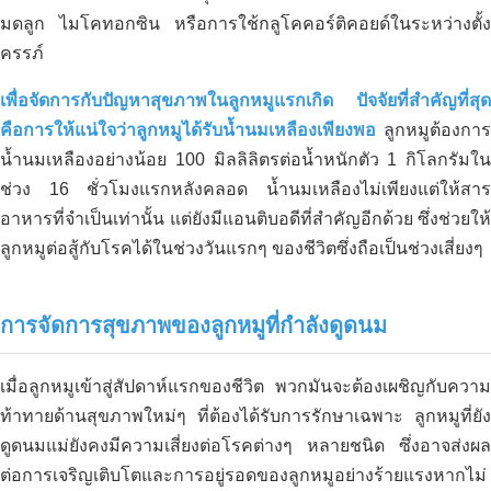
สารส้มใน Cai Be, Tien Giang:
มดลูก ไมโคทอกซิน หรือการใช้กลูโคคอร์ติคอยด์ในระหว่างตั้ง
ประสบการณ์จาก Anh Xuan และ
ครรภ์
NEMA2 Organic Carbon Solution
เพื่อจัดการกับปัญหาสุขภาพในลูกหมูแรกเกิด ปัจจัยที่สำคัญที่สุด
คือการให้แน่ใจว่าลูกหมูได้รับน้ำนมเหลืองเพียงพอ
ลูกหมูต้องการ
น้ำนมเหลืองอย่างน้อย 100 มิลลิลิตรต่อน้ำหนักตัว 1 กิโลกรัมใน
ช่วง 16 ชั่วโมงแรกหลังคลอด น้ำนมเหลืองไม่เพียงแต่ให้สาร
อาหารที่จำเป็นเท่านั้น แต่ยังมีแอนติบอดีที่สำคัญอีกด้วย ซึ่งช่วยให้
ลูกหมูต่อสู้กับโรคได้ในช่วงวันแรกๆ ของชีวิตซึ่งถือเป็นช่วงเสี่ยงๆ
การจัดการสุขภาพของลูกหมูที่กำลังดูดนม
เมื่อลูกหมูเข้าสู่สัปดาห์แรกของชีวิต พวกมันจะต้องเผชิญกับความ
ท้าทายด้านสุขภาพใหม่ๆ ที่ต้องได้รับการรักษาเฉพาะ ลูกหมูที่ยัง
ดูดนมแม่ยังคงมีความเสี่ยงต่อโรคต่างๆ หลายชนิด ซึ่งอาจส่งผล
ต่อการเจริญเติบโตและการอยู่รอดของลูกหมูอย่างร้ายแรงหากไม่