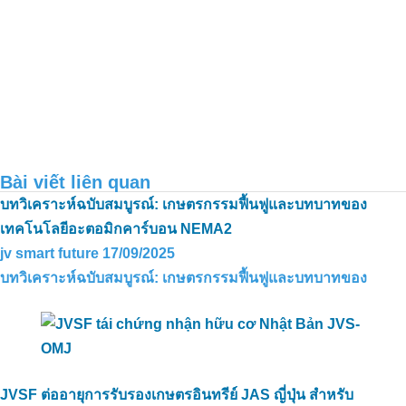
Bài viết liên quan
บทวิเคราะห์ฉบับสมบูรณ์: เกษตรกรรมฟื้นฟูและบทบาทของ
เทคโนโลยีอะตอมิกคาร์บอน NEMA2
jv smart future
การประยุกต์ใช้คาร์บอนอินทรีย์ในการ
17/09/2025
บำบัดกลิ่นของฟาร์มเป็ดในThanh Hoa,
บทวิเคราะห์ฉบับสมบูรณ์: เกษตรกรรมฟื้นฟูและบทบาทของ
Long An
การลดปริมาณสารส้มโดยใช้คาร์บอน
JVSF ต่ออายุการรับรองเกษตรอินทรีย์ JAS ญี่ปุ่น สำหรับ
อินทรีย์สำหรับพื้นที่เพาะปลูกอินทรีย์