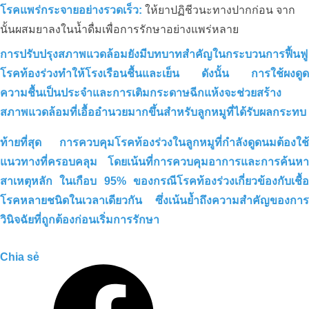
โรคแพร่กระจายอย่างรวดเร็ว:
ให้ยาปฏิชีวนะทางปากก่อน จาก
การบำบัดสิ่งแวดล้อมอย่างมีประสิทธิผล
นั้นผสมยาลงในน้ำดื่มเพื่อการรักษาอย่างแพร่หลาย
สำหรับฟาร์มไก่ 8,000 ตัวในลองอัน – วิธี
แก้ปัญหาที่เป็นรูปธรรมจาก JVSF
การปรับปรุงสภาพแวดล้อมยังมีบทบาทสำคัญในกระบวนการฟื้นฟู
โรคท้องร่วงทำให้โรงเรือนชื้นและเย็น ดังนั้น การใช้ผงดูด
ความชื้นเป็นประจำและการเติมกระดาษฉีกแห้งจะช่วยสร้าง
สภาพแวดล้อมที่เอื้ออำนวยมากขึ้นสำหรับลูกหมูที่ได้รับผลกระทบ
ท้ายที่สุด การควบคุมโรคท้องร่วงในลูกหมูที่กำลังดูดนมต้องใช้
ฟาร์ม HOA NANG ประสบความ
แนวทางที่ครอบคลุม โดยเน้นที่การควบคุมอาการและการค้นหา
สำเร็จในการเพิ่มผลผลิตข้าว ST25
สาเหตุหลัก ในเกือบ 95% ของกรณีโรคท้องร่วงเกี่ยวข้องกับเชื้อ
มากกว่า 20% ด้วยคาร์บอนอินทรีย์
โรคหลายชนิดในเวลาเดียวกัน ซึ่งเน้นย้ำถึงความสำคัญของการ
วินิจฉัยที่ถูกต้องก่อนเริ่มการรักษา
Chia sẻ
แนวทางแก้ปัญหาสิ่งแวดล้อมฟาร์มเป็ดซาน
ฮา_หลงอัน