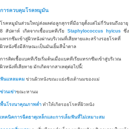
คาร์บอนอินทรีย์มีจำหน่ายในแอฟริกา
การควบคุมโรคหมูมัน
แล้ว
โรคหมูมันส่วนใหญ่ส่งผลต่อลูกสุกรที่มีอายุตั้งแต่ไม่กี่วันจนถึงอายุ
8 สัปดาห์ เกิดจากเชื้อแบคทีเรีย
Staphylococcus hyicus
ซึ่
แทรกซึมเข้าสู่ผิวหนังผ่านบริเวณที่เสียหายและสร้างรอยโรคที่
ผิวหนังซึ่งมีลักษณะเป็นมันเยิ้มสีน้ำตาล
การติดเชื้อแบคทีเรียเริ่มต้นเมื่อแบคทีเรียแทรกซึมเข้าสู่บริเวณ
ผิวหนังที่เสียหาย มักเกิดจากสาเหตุต่อไปนี้:
ฟันแหลมคม
ข่วนผิวหนังขณะแย่งชิงเต้านมของแม่
ข่วนเข่า
ขณะหานม
พื้นโรงนาคุณภาพต่ำ
ทำให้เกิดรอยโรคที่ผิวหนัง
เทคนิคการฉีดธาตุเหล็กและการเล็มฟันที่ไม่เหมาะสม