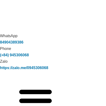
WhatsApp
84904389386
Phone
(+84) 945306068
Zalo
https://zalo.me/0945306068