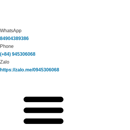
WhatsApp
84904389386
Phone
(+84) 945306068
Zalo
https://zalo.me/0945306068