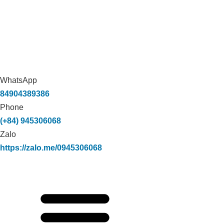
WhatsApp
84904389386
Phone
(+84) 945306068
Zalo
https://zalo.me/0945306068