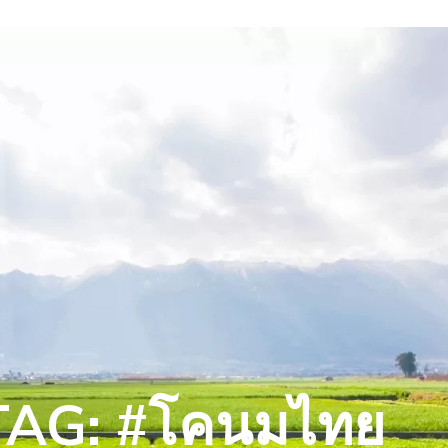
TAG: #โคนมไทย