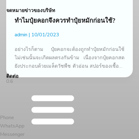
จดหมายข่าวของบริษัท
ทำไมปุ๋ยคอกจึงควรทำปุ๋ยหมักก่อนใช้?
admin
10/01/2023
อย่างไรก็ตาม ปุ๋ยคอกจะต้องถูกทำปุ๋ยหมักก่อนใช้
ไม่เช่นนั้นจะเกิดผลตรงกันข้าม เนื่องจากปุ๋ยคอกสด
ยังประกอบด้วยเมล็ดวัชพืช ตัวอ่อน สปอร์ของเชื้อรา
แอกติโนไมซีต และแบคทีเรียบางชนิดที่ยังอยู่ใน
ติดต่อ
ระยะพักตัวอีกด้วย มีไส้เดือนฝอยก่อโรคหลายชนิด
ด้วย
Phone
WhatsApp
Messenger