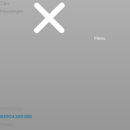
Zalo
Messenger
Menu
WhatsApp
84904389386
Phone