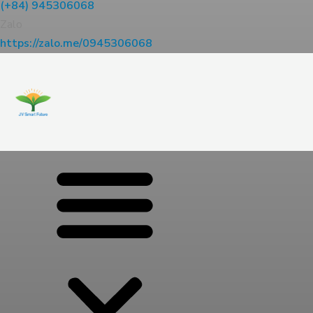
(+84) 945306068
Zalo
https://zalo.me/0945306068