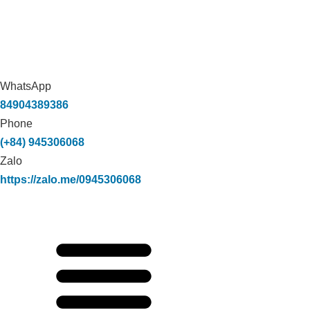
WhatsApp
84904389386
Phone
(+84) 945306068
Zalo
https://zalo.me/0945306068