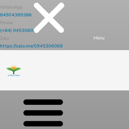
WhatsApp
84904389386
Phone
(+84) 945306068
Menu
Zalo
https://zalo.me/0945306068