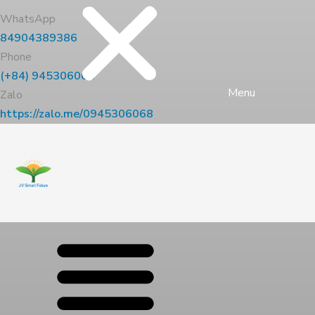
WhatsApp
84904389386
Phone
(+84) 945306068
Menu
Zalo
https://zalo.me/0945306068