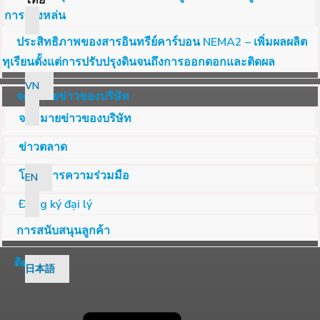
ไทย
การร่วงหล่น
ประสิทธิภาพของสารอินทรีย์คาร์บอน NEMA2 – เพิ่มผลผลิต
ทุเรียนตั้งแต่การปรับปรุงดินจนถึงการออกดอกและติดผล
VN
จดหมายข่าวของบริษัท
จดหมายข่าวของบริษัท
ข่าวตลาด
โครงการความร่วมมือ
EN
Đăng ký đại lý
การสนับสนุนลูกค้า
ติดต่อ
日本語