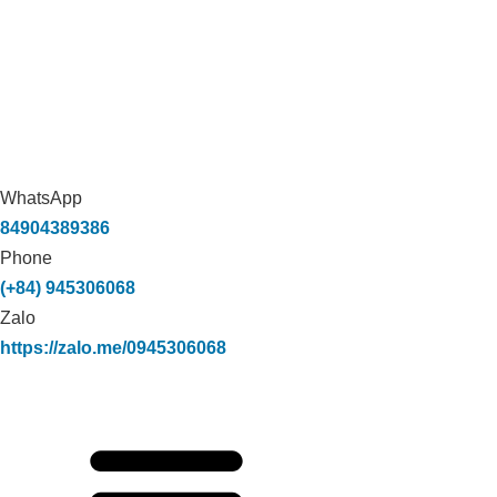
WhatsApp
84904389386
Phone
(+84) 945306068
Zalo
https://zalo.me/0945306068