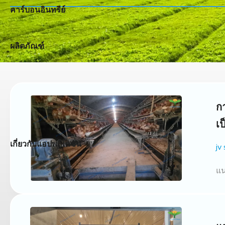
คาร์บอนอินทรีย์
ผลิตภัณฑ์
กา
เ
เกี่ยวกับแอปพลิเคชั่น
jv
แน