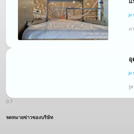
แ
jv
ภา
อ
jv
[ส
จดหมายข่าวของบริษัท