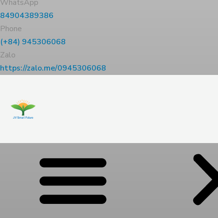
WhatsApp
84904389386
Phone
(+84) 945306068
Zalo
https://zalo.me/0945306068