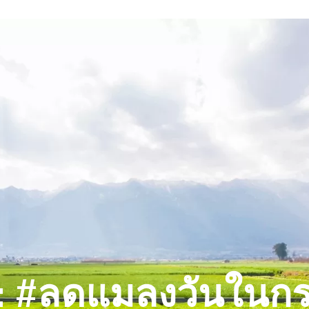
 #ลดแมลงวันในก