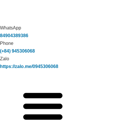
WhatsApp
84904389386
Phone
(+84) 945306068
Zalo
https://zalo.me/0945306068