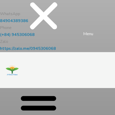
WhatsApp
84904389386
Phone
Menu
(+84) 945306068
Zalo
https://zalo.me/0945306068