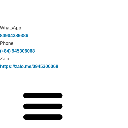
WhatsApp
84904389386
Phone
(+84) 945306068
Zalo
https://zalo.me/0945306068