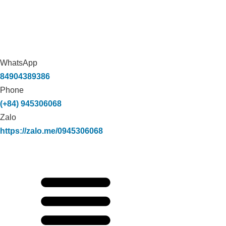
WhatsApp
84904389386
Phone
(+84) 945306068
Zalo
https://zalo.me/0945306068